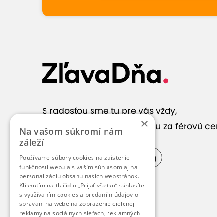
S radosťou sme tu pre vás vždy,
×
keď hľadáte správnu službu za férovú ce
Na vašom súkromí nám
záleží
Používame súbory cookies na zaistenie
funkčnosti webu a s vaším súhlasom aj na
personalizáciu obsahu našich webstránok.
Kliknutím na tlačidlo „Prijať všetko“ súhlasíte
s využívaním cookies a predaním údajov o
správaní na webe na zobrazenie cielenej
reklamy na sociálnych sieťach, reklamných