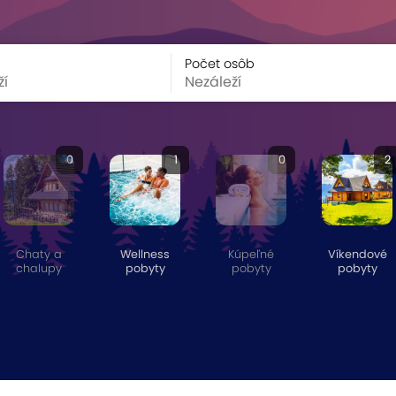
Počet osôb
0
1
0
2
Chaty a
Wellness
Kúpeľné
Víkendové
chalupy
pobyty
pobyty
pobyty