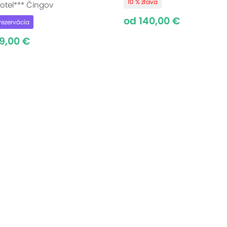
10 % zľava
otel*** Čingov
od 140,00 €
rezervácia
9,00 €