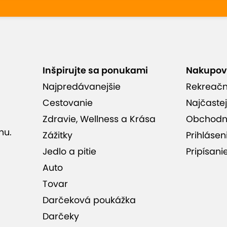
Inšpirujte sa ponukami
Nakupov
Najpredávanejšie
Rekreač
Cestovanie
Najčastej
Zdravie, Wellness a Krása
Obchodn
nu.
Zážitky
Prihlásen
Jedlo a pitie
Pripísani
Auto
Tovar
Darčeková poukážka
Darčeky