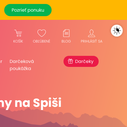
Pozrieť ponuku
KOŠÍK
OBĽÚBENÉ
BLOG
PRIHLÁSIŤ SA
r
Darčeková
Darčeky
poukážka
y na Spiši