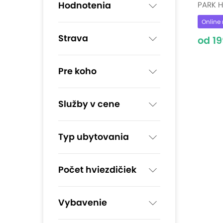
Hodnotenia
PARK H
Online 
Strava
od 19
Pre koho
Služby v cene
Typ ubytovania
Počet hviezdičiek
Vybavenie