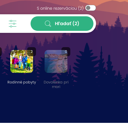
S online rezerváciou
(2)
Hľadať
(2)
2
0
Rodinné pobyty
Dovolenka pri
mori