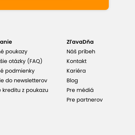
anie
ZľavaDňa
né poukazy
Náš príbeh
šie otázky (FAQ)
Kontakt
é podmienky
Kariéra
ie do newsletterov
Blog
e kreditu z poukazu
Pre médiá
Pre partnerov