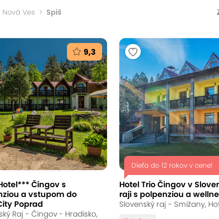
á Nová Ves
Spiš
9,3
Dieťa do 12 rokov v cene!
otel*** Čingov s
Hotel Trio Čingov v Slov
nziou a vstupom do
raji s polpenziou a welln
ity Poprad
Slovenský raj - Smižany, Hot
ský Raj - Čingov - Hradisko,