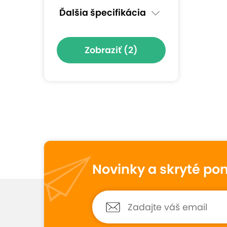
Ďalšia špecifikácia
Zobraziť
(2)
Novinky a skryté po