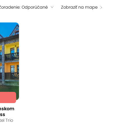
Zoradenie: Odporúčané
Zobraziť na mape
enskom
ess
el Trio