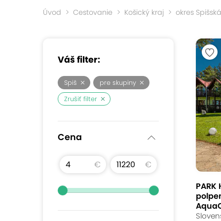
Úvod
Cestovanie
Košický kraj
okres Spišsk
Váš filter:
Spiš
pre skupiny
Zrušiť filter
Cena
€
€
PARK H
polpe
AquaC
Sloven