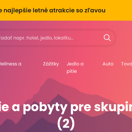
e najlepšie letné atrakcie so zľavou
Wellness a
Zážitky
Jedlo a
Auto
Tova
pitie
e a pobyty pre skupin
(2)