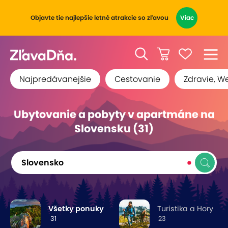
Objavte tie najlepšie letné atrakcie so zľavou
Viac
Najpredávanejšie
Cestovanie
Zdravie, W
Ubytovanie a pobyty v apartmáne na
Slovensku (31)
Slovensko
Všetky ponuky
Turistika a Hory
31
23