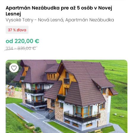
Apartmán Nezábudka pre až 5 osôb v Novej
Lesnej
Vysoké Tatry - Nová Lesná, Apartmán Nezábudka
37 % zľava
od 220,00 €
334 - 835,00 €