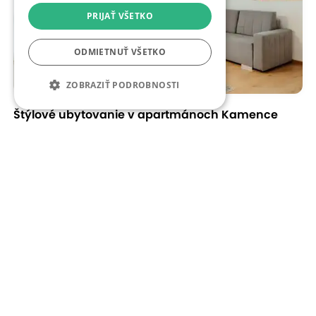
PRIJAŤ VŠETKO
ODMIETNUŤ VŠETKO
ZOBRAZIŤ PODROBNOSTI
Štýlové ubytovanie v apartmánoch Kamence
pod Oravskými vrchmi
Zákamenné, Apartmány Kamenec
9 % zľava
159,00 €
9,4