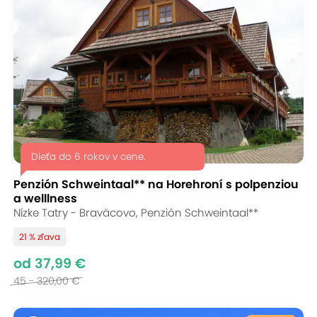
Dieťa do 6 rokov v cene.
Penzión Schweintaal** na Horehroní s polpenziou
a welllness
Nízke Tatry - Braväcovo, Penzión Schweintaal**
21 % zľava
od 37,99 €
45 - 320,00 €