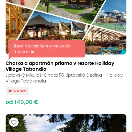
Zľava na celodenný vstup do
Tatralandie!
Chatka a apartmán priamo v rezorte Holliday
Village Tatrandia
Liptovský Mikuláš, Chata 116 Liptovská Dedina - Holiday
Village Tatralandia
30 % zľava
od 149,00 €