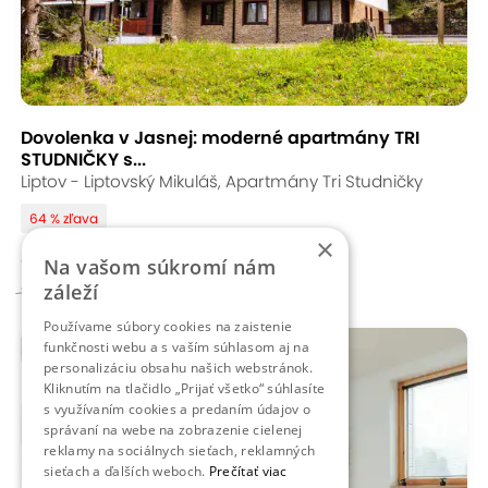
Dovolenka v Jasnej: moderné apartmány TRI
STUDNIČKY s...
Liptov - Liptovský Mikuláš, Apartmány Tri Studničky
64 % zľava
×
od 169,00 €
Na vašom súkromí nám
480 - 656,00 €
záleží
Používame súbory cookies na zaistenie
funkčnosti webu a s vaším súhlasom aj na
personalizáciu obsahu našich webstránok.
Kliknutím na tlačidlo „Prijať všetko“ súhlasíte
s využívaním cookies a predaním údajov o
správaní na webe na zobrazenie cielenej
reklamy na sociálnych sieťach, reklamných
sieťach a ďalších weboch.
Prečítať viac