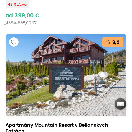
49 % zľava
od 399,00 €
438 - 538,00 €
9,9
Apartmány Mountain Resort v Belianskych
Tatrách