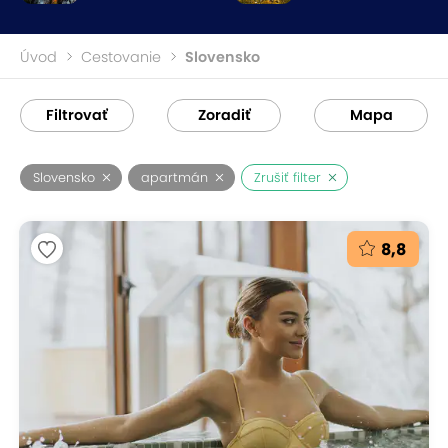
Úvod
Cestovanie
Slovensko
Filtrovať
Zoradiť
Mapa
Slovensko
apartmán
Zrušiť filter
8,8