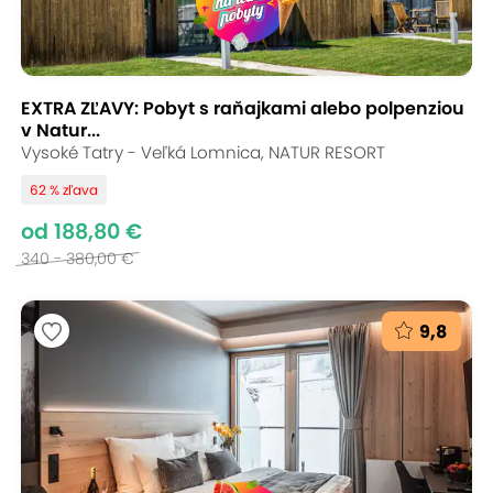
EXTRA ZĽAVY: Pobyt s raňajkami alebo polpenziou
v Natur...
Vysoké Tatry - Veľká Lomnica, NATUR RESORT
62 % zľava
od 188,80 €
340 - 380,00 €
9,8