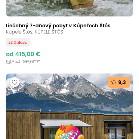
Liečebný 7-dňový pobyt v Kúpeľoch Štós
Kúpele Štós, KÚPELE ŠTÓS
23 % zľava
od 415,00 €
545 - 1 067,00 €
9,3