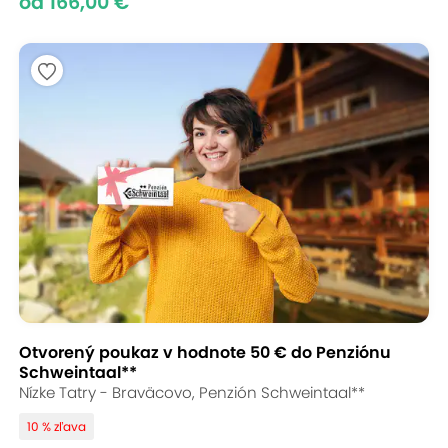
od 166,00 €
Otvorený poukaz v hodnote 50 € do Penziónu
Schweintaal**
Nízke Tatry - Braväcovo, Penzión Schweintaal**
10 % zľava