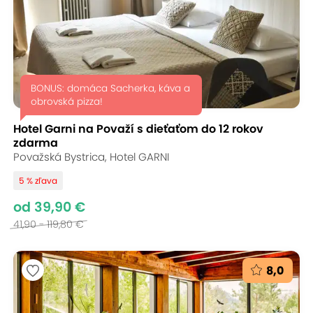
BONUS: domáca Sacherka, káva a
obrovská pizza!
Hotel Garni na Považí s dieťaťom do 12 rokov
zdarma
Považská Bystrica, Hotel GARNI
5 % zľava
od 39,90 €
41,90 - 119,80 €
8,0