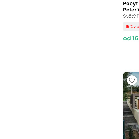
Pobyt 
Peter 
Svätý P
15 % zľ
od 16