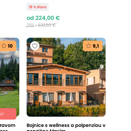
18 % zľava
od 224,00 €
232 - 632,50 €
10
9,1
a!
pravom
Bojnice s wellness a polpenziou v