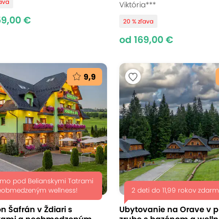
ľava
Viktória***
59,00 €
20 % zľava
od 169,00 €
9,9
amo pod Belianskymi Tatrami
eobmedzeným wellness!
2 deti do 11,99 rokov zdarm
n Šafrán v Ždiari s
Ubytovanie na Orave v 