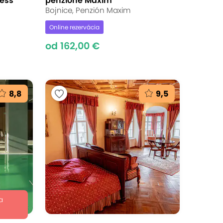
ness
penzióne Maxim
Bojnice, Penzión Maxim
Online rezervácia
od 162,00 €
8,8
9,5
a