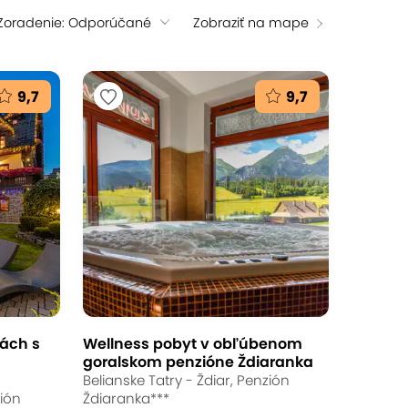
Zoradenie: Odporúčané
Zobraziť na mape
9,7
9,7
rách s
Wellness pobyt v obľúbenom
goralskom penzióne Ždiaranka
Belianske Tatry - Ždiar, Penzión
zión
Ždiaranka***