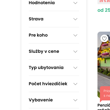
29 % z
Hodnotenia
od 2
Strava
Pre koho
Služby v cene
Typ ubytovania
Počet hviezdičiek
Pri
s n
Vybavenie
Penzió