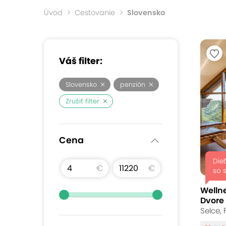
Úvod
Cestovanie
Slovensko
Váš filter:
Slovensko
penzión
Zrušiť filter
Cena
Dieť
€
€
so 
Welln
Dvore
Selce,