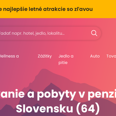
e najlepšie letné atrakcie so zľavou
Wellness a
Zážitky
Jedlo a
Auto
Tova
pitie
anie a pobyty v penz
Slovensku (64)