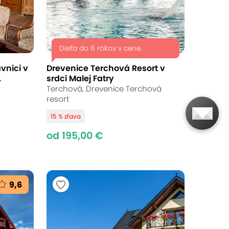
Dieťa do 6 rokov v cene.
vnici v
Drevenice Terchová Resort v
.
srdci Malej Fatry
Terchová, Drevenice Terchová
resort
15 % zľava
od 195,00 €
9,6