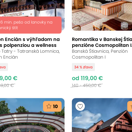
 6 min. pešo od lanovky na
nický štít
ón Encián s výhľadom na
Romantika v Banskej Štia
 s polpenziou a wellness
penzióne Cosmopolitan I
 Tatry - Tatranská Lomnica,
Banská Štiavnica, Penzión
n Encián
Cosmopolitan I
ľava
34 % zľava
9,00 €
od 119,00 €
89,00 €
140 - 450,00 €
10