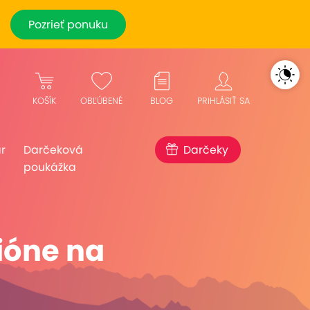
Pozrieť ponuku
KOŠÍK
OBĽÚBENÉ
BLOG
PRIHLÁSIŤ SA
r
Darčeková
Darčeky
poukážka
ióne na