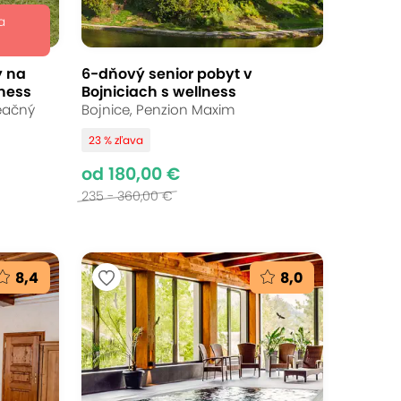
a
y na
6-dňový senior pobyt v
lness
Bojniciach s wellness
eačný
Bojnice, Penzion Maxim
23 % zľava
od 180,00 €
235 - 360,00 €
8,4
8,0