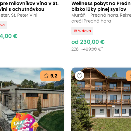
pre milovníkov vína v St.
Wellness pobyt na Predn
Vini s ochutnávkou
blízko lúky plnej sysľov
eter, St. Peter Vini
Muráň - Predná hora, Rekr
areál Predná hora
ava
18 % zľava
4,00 €
od 230,00 €
276 - 489,00 €
9,2