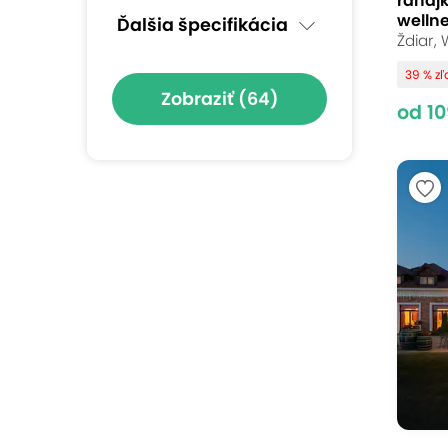
raňaj
welln
Ďalšia špecifikácia
Ždiar,
39 % z
Zobraziť
(64)
od 10