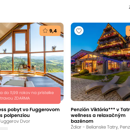
9,4
a do 11,99 rokov na prístelke
stravou ZDARMA
ess pobyt vo Fuggerovom
Penzión Viktória*** v Tat
 s polpenziou
wellness a relaxačným
bazénom
 Fuggerov Dvor
Ždiar - Belianske Tatry, Pen