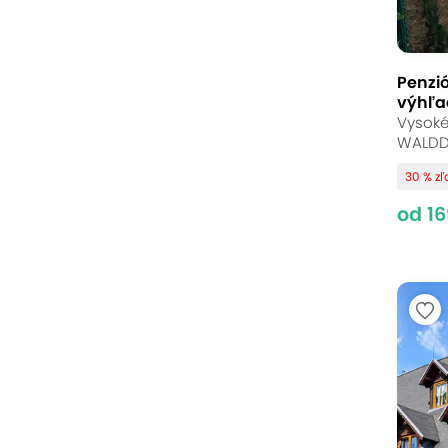
Penzi
výhľa
Vysoké
WALDDO
30 % z
od 16