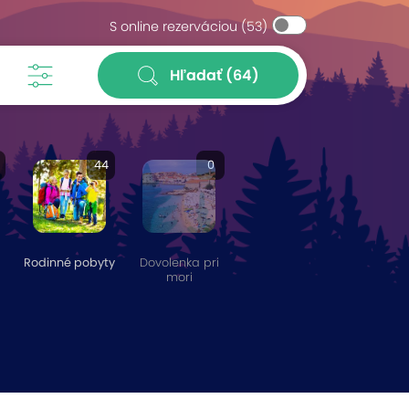
S online rezerváciou
(53)
Hľadať
(64)
44
0
Rodinné pobyty
Dovolenka pri
mori