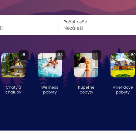
Počet osôb
5
33
1
60
Chaty a
Wellness
Kúpeľné
Víkendové
chalupy
pobyty
pobyty
pobyty