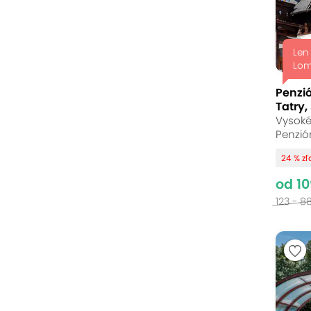
Len
Lom
Penzi
Tatry,
Vysoké
Penzió
24 % z
od 10
123 - 8