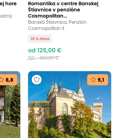
ej hore
Romantika v centre Banskej
Štiavnice v penzióne
Cosmopolitan...
eačný
Banská Štiavnica, Penzión
Cosmopolitan II
33 % zľava
od 125,00 €
150 - 650,00 €
8,8
9,1