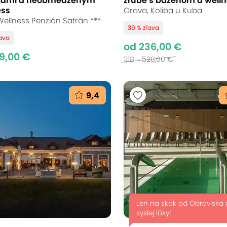
kami a neobmedzeným
zrube s bazénom a well
ess
Orava, Koliba u Kuba
 Wellness Penzión Šafrán ***
39 % zľava
ľava
od 236,00 €
9,00 €
318 - 528,00 €
9,4
Len na skok od Obroviska 
syslej lúky!