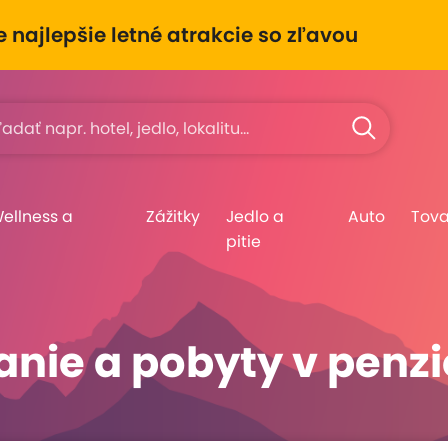
e najlepšie letné atrakcie so zľavou
Wellness a
Zážitky
Jedlo a
Auto
Tova
pitie
nie a pobyty v penzi