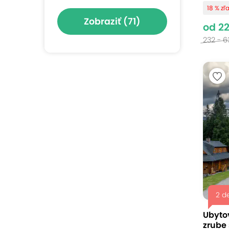
18 % zľ
Zobraziť
(71)
od 2
232 - 6
2 d
Ubyto
zrube