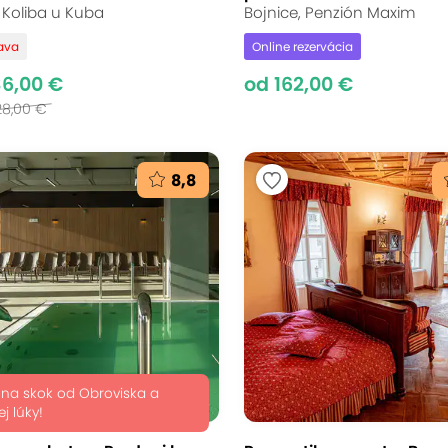
 Koliba u Kuba
Bojnice, Penzión Maxim
ľava
Online rezervácia
36,00 €
od 162,00 €
28,00 €
8,8
 na skok od Obroviska a
ej lúky!