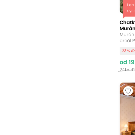
Len
sysl
Chatk
Murán
Muráň 
areál 
23 % zľ
od 19
241 - 4