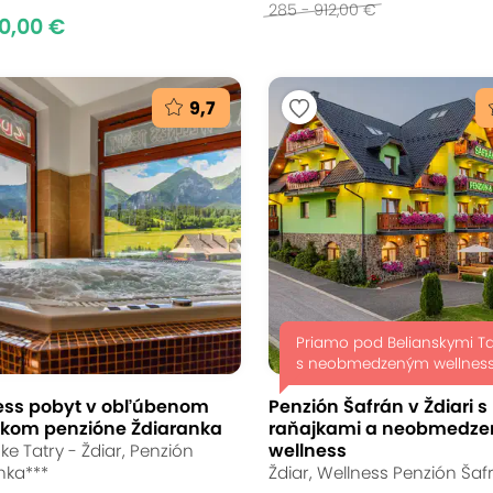
285 - 912,00 €
0,00 €
9,7
Priamo pod Belianskymi T
s neobmedzeným wellness
ess pobyt v obľúbenom
Penzión Šafrán v Ždiari s
skom penzióne Ždiaranka
raňajkami a neobmedz
wellness
ke Tatry - Ždiar, Penzión
nka***
Ždiar, Wellness Penzión Šaf