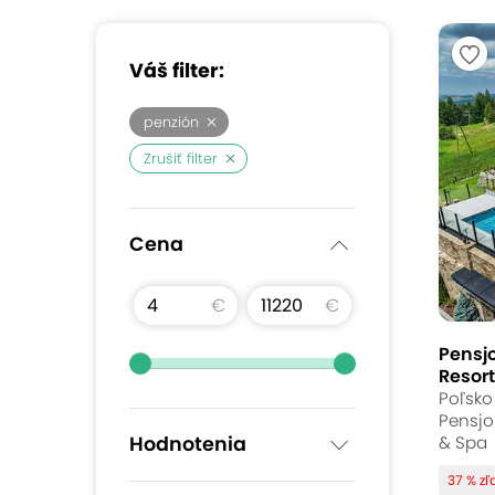
Váš filter:
penzión
Zrušiť filter
Cena
€
€
Pensjo
Resor
Poľsko
Pensjo
Hodnotenia
& Spa
37 % zľ