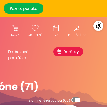
Pozrieť ponuku
KOŠÍK
OBĽÚBENÉ
BLOG
PRIHLÁSIŤ SA
r
Darčeková
Darčeky
poukážka
óne (71)
S online rezerváciou
(60)