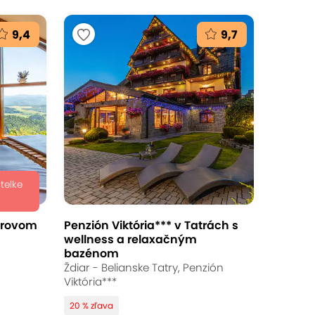
9,4
9,7
stelke
erovom
Penzión Viktória*** v Tatrách s
wellness a relaxačným
bazénom
Ždiar - Belianske Tatry, Penzión
Viktória***
20 % zľava