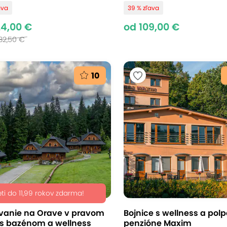
ava
39 % zľava
24,00 €
od 109,00 €
32,50 €
10
eti do 11,99 rokov zdarma!
vanie na Orave v pravom
Bojnice s wellness a pol
 s bazénom a wellness
penzióne Maxim