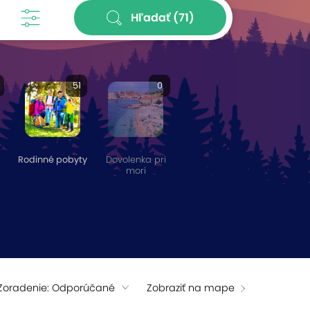
Hľadať
(71)
51
0
Rodinné pobyty
Dovolenka pri
mori
Zoradenie: Odporúčané
Zobraziť na mape