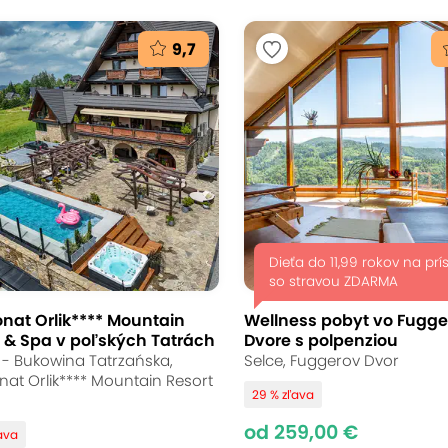
9,7
Dieťa do 11,99 rokov na prí
so stravou ZDARMA
nat Orlik**** Mountain
Wellness pobyt vo Fugg
t & Spa v poľských Tatrách
Dvore s polpenziou
 - Bukowina Tatrzańska,
Selce, Fuggerov Dvor
nat Orlik**** Mountain Resort
29 % zľava
od 259,00 €
ava