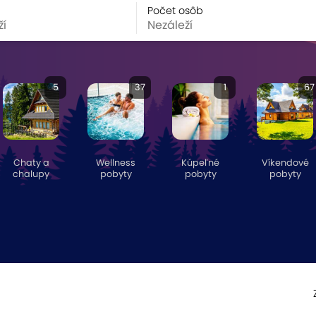
Počet osôb
5
37
1
67
Chaty a
Wellness
Kúpeľné
Víkendové
chalupy
pobyty
pobyty
pobyty