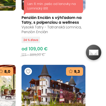
Len 6 min. pešo od lanovky na
Lomnický štít
Penzión Encián s výhľadom na
Tatry, s polpenziou a wellness
Vysoké Tatry - Tatranská Lomnica,
Penzión Encián
24 % zľava
od 109,00 €
123 - 889,00 €
8,0
9,3