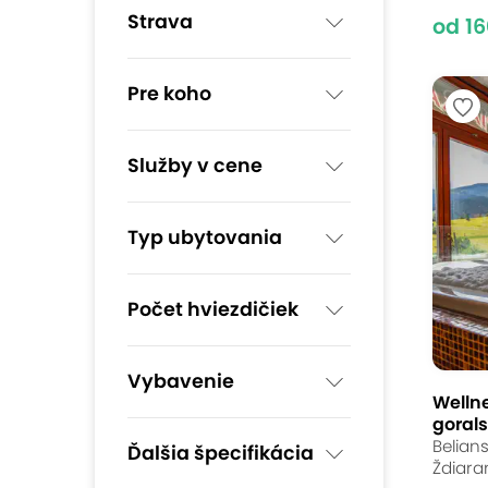
Strava
od 16
Pre koho
Služby v cene
Typ ubytovania
Počet hviezdičiek
Vybavenie
Welln
goral
Belians
Ďalšia špecifikácia
Ždiara