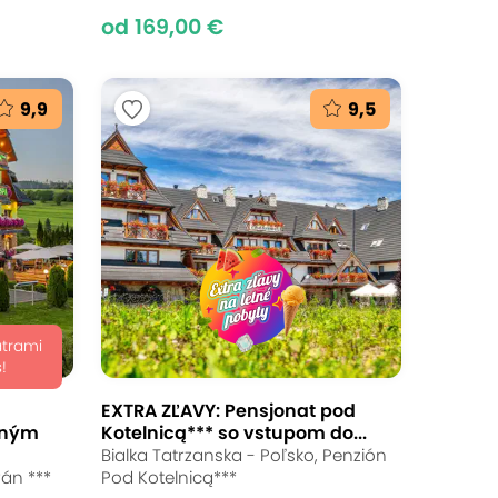
od 169,00 €
9,9
9,5
atrami
!
EXTRA ZĽAVY: Pensjonat pod
eným
Kotelnicą*** so vstupom do...
Bialka Tatrzanska - Poľsko, Penzión
rán ***
Pod Kotelnicą***