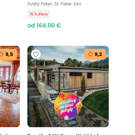
Svätý Peter, St. Peter Vini
15 % zľava
od 164,00 €
9,5
9,2