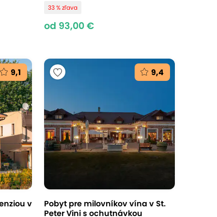
33 % zľava
od 93,00 €
9,1
9,4
penziou v
Pobyt pre milovníkov vína v St.
Peter Vini s ochutnávkou