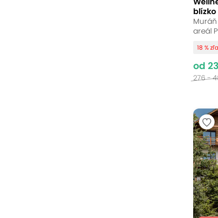
Welln
blízko
Muráň 
areál 
18 % zľ
od 2
276 - 