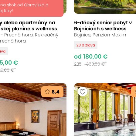
 na skok od Obroviska a
ej lúky!
y alebo apartmány na
6-dňový senior pobyt v
skej planine s wellness
Bojniciach s wellness
- Predná hora, Rekreačný
Bojnice, Penzion Maxim
Predná hora
23 % zľava
ava
od 180,00 €
5,00 €
235 - 360,00 €
29,00 €
8,4