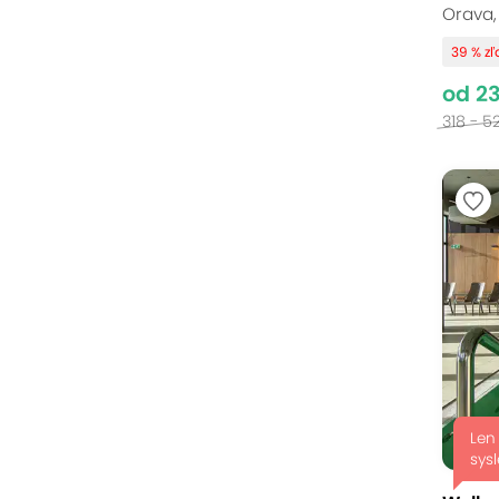
Orava,
39 % z
od 2
318 - 5
Len
sysl