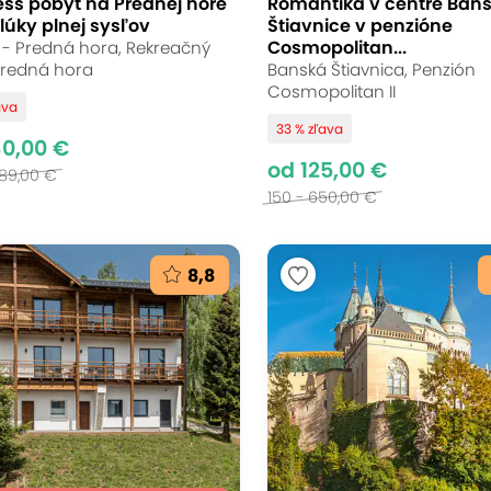
ess pobyt na Prednej hore
Romantika v centre Bans
 lúky plnej sysľov
Štiavnice v penzióne
Cosmopolitan...
- Predná hora, Rekreačný
Predná hora
Banská Štiavnica, Penzión
Cosmopolitan II
ava
33 % zľava
30,00 €
od 125,00 €
489,00 €
150 - 650,00 €
8,8