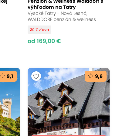
kej
Penzión & Wellness Walddorf s
výhľadom na Tatry
Vysoké Tatry - Nová Lesná,
WALDDORF penzión & wellness
30 % zľava
od 169,00 €
9,1
9,6