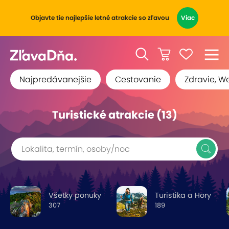
Objavte tie najlepšie letné atrakcie so zľavou
Viac
Najpredávanejšie
Cestovanie
Zdravie, W
Turistické atrakcie (13)
Lokalita, termín, osoby/noc
Všetky ponuky
Turistika a Hory
307
189