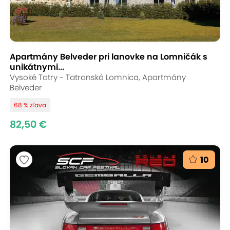
Apartmány Belveder pri lanovke na Lomničák s
unikátnymi...
Vysoké Tatry - Tatranská Lomnica, Apartmány
Belveder
68 % zľava
82,50 €
10