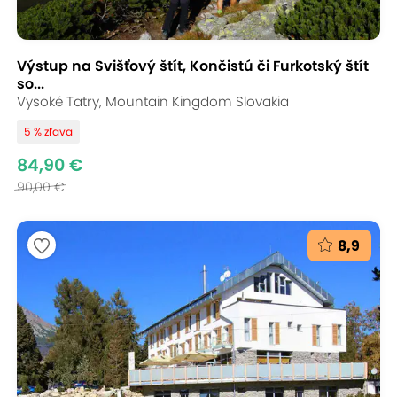
Výstup na Svišťový štít, Končistú či Furkotský štít
so...
Vysoké Tatry, Mountain Kingdom Slovakia
5 % zľava
84,90 €
90,00 €
8,9