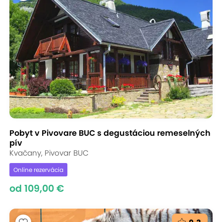
Pobyt v Pivovare BUC s degustáciou remeselných
pív
Kvačany, Pivovar BUC
Online rezervácia
od 109,00 €