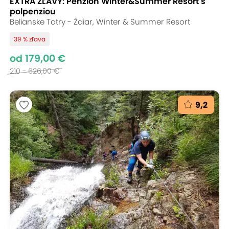
EXTRA ZĽAVY: Penzión Winter&Summer Resort s
polpenziou
Belianske Tatry - Ždiar, Winter & Summer Resort
39 % zľava
od 179,00 €
210 - 626,00 €
9,2