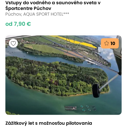
Vstupy do vodného a saunového sveta v
Športcentre Púchov
Púchov, AQUA SPORT HOTEL***
od 7,90 €
10
Zážitkový let s možnosťou pilotovania