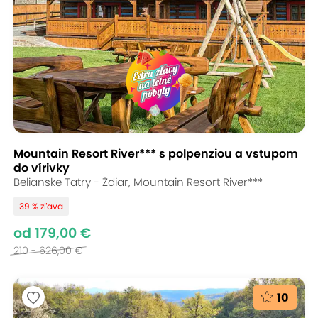
Mountain Resort River*** s polpenziou a vstupom
do vírivky
Belianske Tatry - Ždiar, Mountain Resort River***
39 % zľava
od 179,00 €
210 - 626,00 €
10