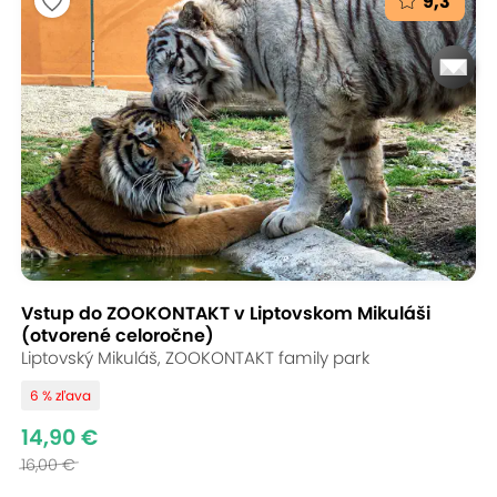
9,3
Vstup do ZOOKONTAKT v Liptovskom Mikuláši
(otvorené celoročne)
Liptovský Mikuláš, ZOOKONTAKT family park
6 % zľava
14,90 €
16,00 €