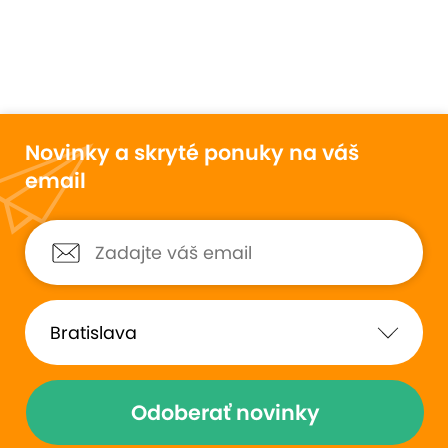
Novinky a skryté ponuky na váš
email
Odoberať novinky