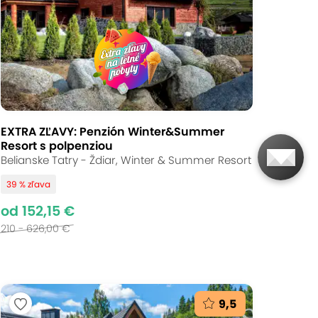
EXTRA ZĽAVY: Penzión Winter&Summer
Resort s polpenziou
Belianske Tatry - Ždiar, Winter & Summer Resort
39 % zľava
od 152,15 €
210 - 626,00 €
9,5