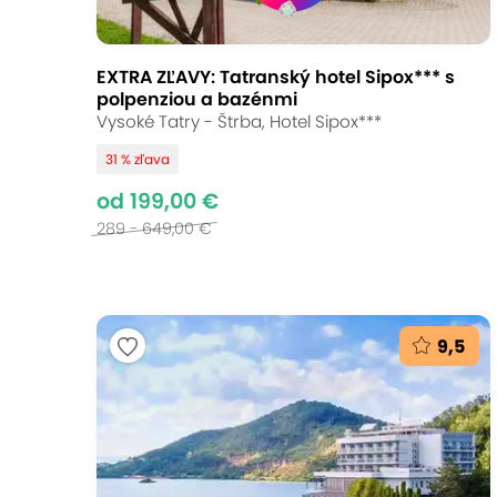
EXTRA ZĽAVY: Tatranský hotel Sipox*** s
polpenziou a bazénmi
Vysoké Tatry - Štrba, Hotel Sipox***
31 % zľava
od 199,00 €
289 - 649,00 €
9,5