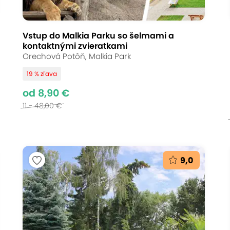
Vstup do Malkia Parku so šelmami a
kontaktnými zvieratkami
Orechová Potôň, Malkia Park
19 % zľava
od 8,90 €
11 - 48,00 €
9,0