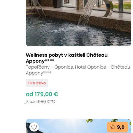
Wellness pobyt v kaštieli Château
Appony****
Topoľčany - Oponice, Hotel Oponice - Château
Appony****
19 % zľava
od 179,00 €
215 - 499,00 €
9,0