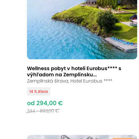
Wellness pobyt v hoteli Eurobus**** s
výhľadom na Zemplínsku...
Zemplínská šírava, Hotel Eurobus ****
14 % zľava
od 294,00 €
344 - 893,00 €