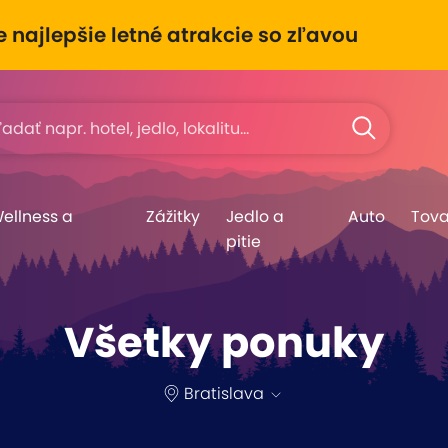
e najlepšie letné atrakcie so zľavou
Wellness a
Zážitky
Jedlo a
Auto
Tova
pitie
Všetky ponuky
Bratislava