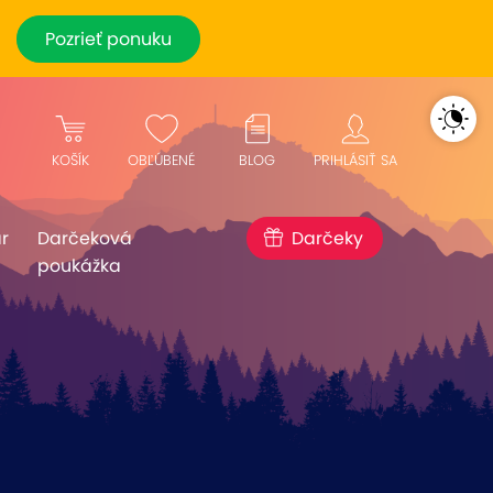
Pozrieť ponuku
KOŠÍK
OBĽÚBENÉ
BLOG
PRIHLÁSIŤ SA
r
Darčeková
Darčeky
poukážka