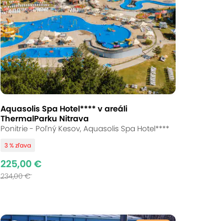
Aquasolis Spa Hotel**** v areáli
ThermalParku Nitrava
Ponitrie - Poľný Kesov, Aquasolis Spa Hotel****
3 % zľava
225,00 €
234,00 €