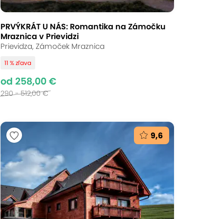
PRVÝKRÁT U NÁS: Romantika na Zámočku
Mraznica v Prievidzi
Prievidza, Zámoček Mraznica
11 % zľava
od 258,00 €
290 - 512,00 €
9,6