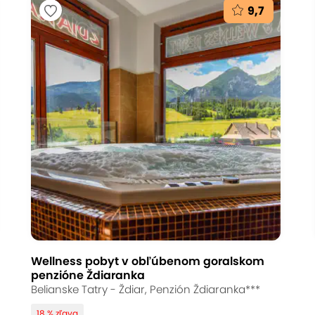
9,7
Wellness pobyt v obľúbenom goralskom
penzióne Ždiaranka
Belianske Tatry - Ždiar, Penzión Ždiaranka***
18 % zľava