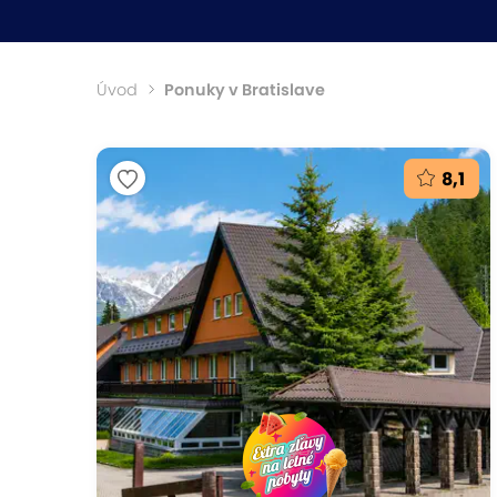
Úvod
Ponuky v Bratislave
8,1