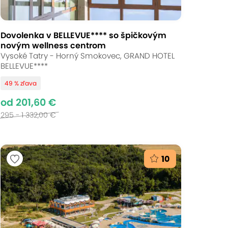
Dovolenka v BELLEVUE**** so špičkovým
novým wellness centrom
Vysoké Tatry - Horný Smokovec, GRAND HOTEL
BELLEVUE****
49 % zľava
od 201,60 €
295 - 1 332,00 €
10