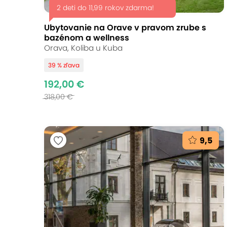
2 deti do 11,99 rokov zdarma!
Ubytovanie na Orave v pravom zrube s
bazénom a wellness
Orava, Koliba u Kuba
39 % zľava
192,00 €
318,00 €
9,5