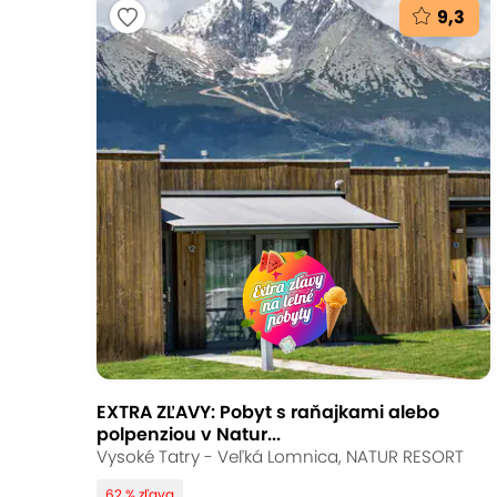
9,3
EXTRA ZĽAVY: Pobyt s raňajkami alebo
polpenziou v Natur...
Vysoké Tatry - Veľká Lomnica, NATUR RESORT
62 % zľava