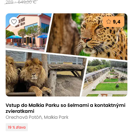
289 - 649,00 €
9,4
Vstup do Malkia Parku so šelmami a kontaktnými
zvieratkami
Orechová Potôň, Malkia Park
19 % zľava