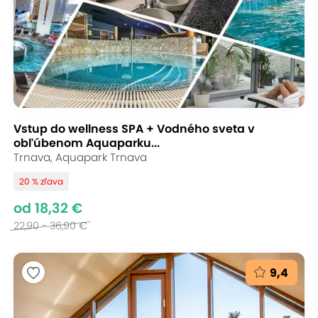
Vstup do wellness SPA + Vodného sveta v
obľúbenom Aquaparku...
Trnava, Aquapark Trnava
20 % zľava
od 18,32 €
22,90 - 36,90 €
9,4