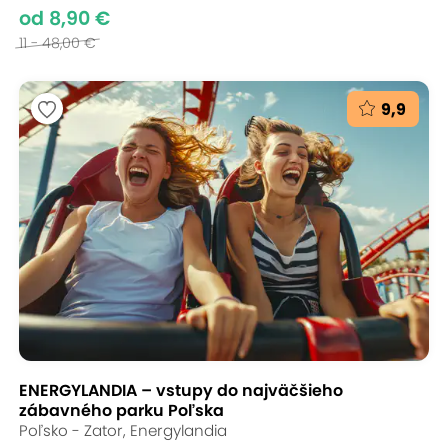
od 8,90 €
11 - 48,00 €
9,9
ENERGYLANDIA – vstupy do najväčšieho
zábavného parku Poľska
Poľsko - Zator, Energylandia