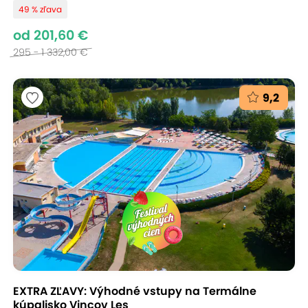
49 % zľava
od 201,60 €
295 - 1 332,00 €
9,2
EXTRA ZĽAVY: Výhodné vstupy na Termálne
kúpalisko Vincov Les