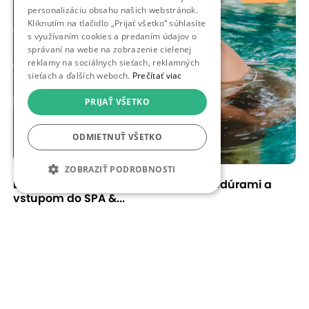
personalizáciu obsahu našich webstránok.
Kliknutím na tlačidlo „Prijať všetko“ súhlasíte
s využívaním cookies a predaním údajov o
správaní na webe na zobrazenie cielenej
reklamy na sociálnych sieťach, reklamných
sieťach a ďalších weboch.
Prečítať viac
PRIJAŤ VŠETKO
ODMIETNUŤ VŠETKO
ZOBRAZIŤ PODROBNOSTI
EXTRA ZĽAVY: Wellness pobyt s procedúrami a
vstupom do SPA &...
Turčianske Teplice, Hotel Rezident
23 % zľava
od 99,00 €
119 - 549,00 €