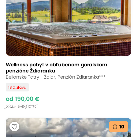
Wellness pobyt v obľúbenom goralskom
penzióne Ždiaranka
Belianske Tatry - Ždiar, Penzión Ždiaranka***
18 % zľava
od 190,00 €
232 - 632,50 €
10