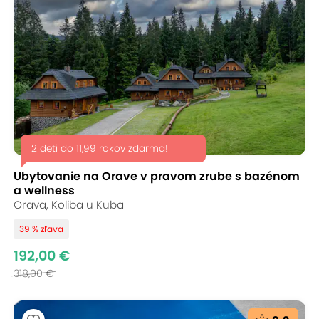
2 deti do 11,99 rokov zdarma!
Ubytovanie na Orave v pravom zrube s bazénom
a wellness
Orava, Koliba u Kuba
39 % zľava
192,00 €
318,00 €