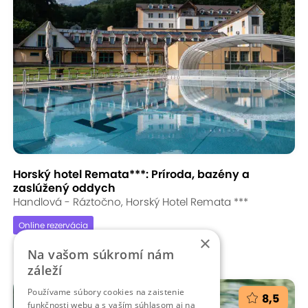
Horský hotel Remata***: Príroda, bazény a
zaslúžený oddych
Handlová - Ráztočno, Horský Hotel Remata ***
Online rezervácia
×
316,00 €
Na vašom súkromí nám
záleží
Používame súbory cookies na zaistenie
8,5
funkčnosti webu a s vaším súhlasom aj na