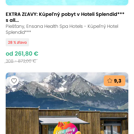
EXTRA ZĽAVY: Kúpeľný pobyt v Hoteli Splendid***
s all...
Piešťany, Ensana Health Spa Hotels - Kúpeľný Hotel
Splendid***
28 % zľava
od 261,80 €
308 - 872,00 €
9,3