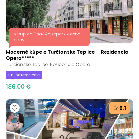
Vstup do Spa&Aquapark v cene
pobytu!
Moderné kúpele Turčianske Teplice – Rezidencia
Opera*****
Turčianske Teplice, Rezidencia Opera
Online rezervácia
186,00 €
9,1