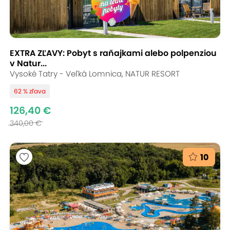
EXTRA ZĽAVY: Pobyt s raňajkami alebo polpenziou
v Natur...
Vysoké Tatry - Veľká Lomnica, NATUR RESORT
62 % zľava
126,40 €
340,00 €
10