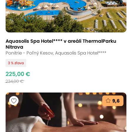
Aquasolis Spa Hotel**** v areáli ThermalParku
Nitrava
Ponitrie - Poľný Kesov, Aquasolis Spa Hotel****
3 % zľava
225,00 €
234,00 €
9,6