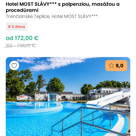
Hotel MOST SLÁVY*** s polpenziou, masážou a
procedúrami
Trenčianske Teplice, Hotel MOST SLÁVY***
8 % zľava
od 172,00 €
189 - 738,00 €
9,0