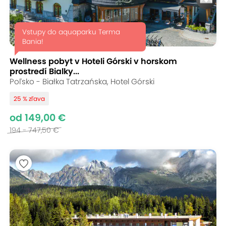
Vstupy do aquaparku Terma
Bania!
Wellness pobyt v Hoteli Górski v horskom
prostredí Bialky...
Poľsko - Białka Tatrzańska, Hotel Górski
25 % zľava
od 149,00 €
194 - 747,50 €