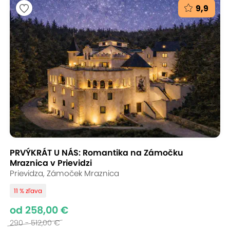
9,9
PRVÝKRÁT U NÁS: Romantika na Zámočku
Mraznica v Prievidzi
Prievidza, Zámoček Mraznica
11 % zľava
od 258,00 €
290 - 512,00 €