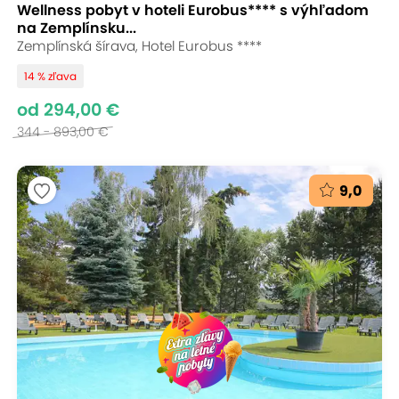
Wellness pobyt v hoteli Eurobus**** s výhľadom
na Zemplínsku...
Zemplínská šírava, Hotel Eurobus ****
14 % zľava
od 294,00 €
344 - 893,00 €
9,0