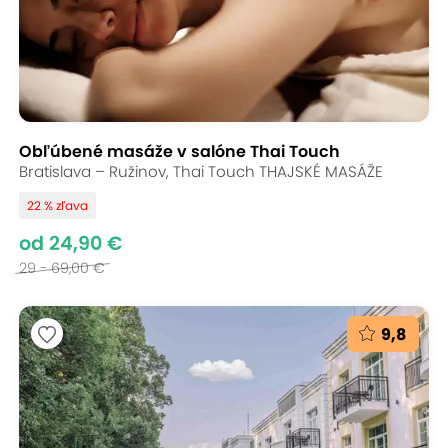
Obľúbené masáže v salóne Thai Touch
Bratislava – Ružinov, Thai Touch THAJSKÉ MASÁŽE
22 % zľava
od 24,90 €
29 - 69,00 €
9,8