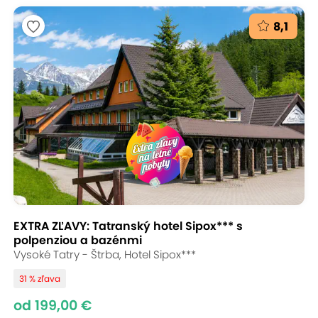
8,1
EXTRA ZĽAVY: Tatranský hotel Sipox*** s
polpenziou a bazénmi
Vysoké Tatry - Štrba, Hotel Sipox***
31 % zľava
od 199,00 €