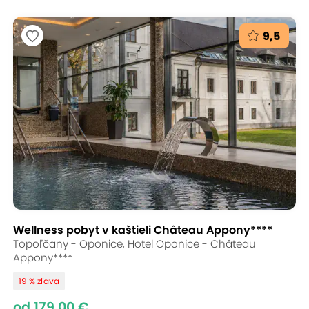
9,5
Wellness pobyt v kaštieli Château Appony****
Topoľčany - Oponice, Hotel Oponice - Château
Appony****
19 % zľava
od 179,00 €