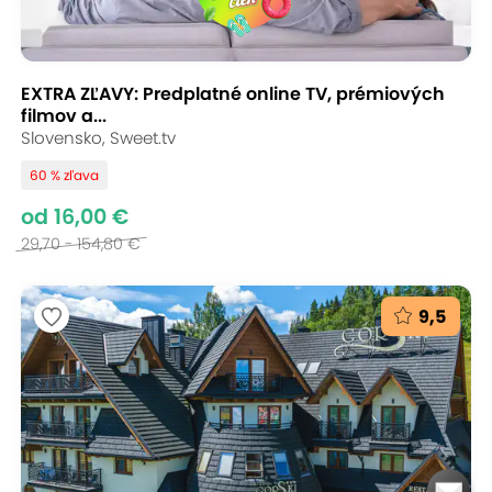
EXTRA ZĽAVY: Predplatné online TV, prémiových
filmov a...
Slovensko, Sweet.tv
60 % zľava
od 16,00 €
29,70 - 154,80 €
9,5