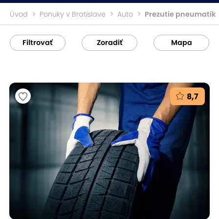
Úvod
Ponuky v Bratislave
Auto
Prezutie pneumatík
Filtrovať
Zoradiť
Mapa
8,7