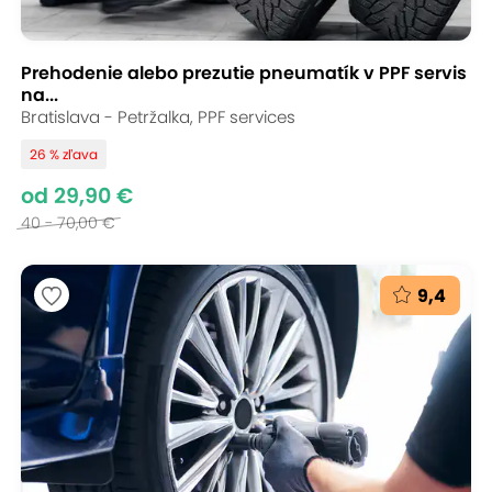
Prehodenie alebo prezutie pneumatík v PPF servis
na...
Bratislava - Petržalka, PPF services
26 % zľava
od 29,90 €
40 - 70,00 €
9,4