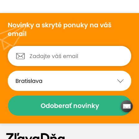
Novinky a skryté ponuky na váš
email
Odoberať novinky