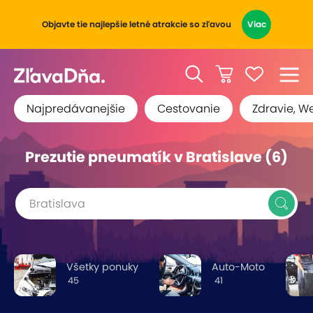
Objavte tie najlepšie letné atrakcie so zľavou
Viac
Najpredávanejšie
Cestovanie
Zdravie, W
Prezutie pneumatík v Bratislave (6)
Bratislava
Všetky ponuky
Auto-Moto
45
41