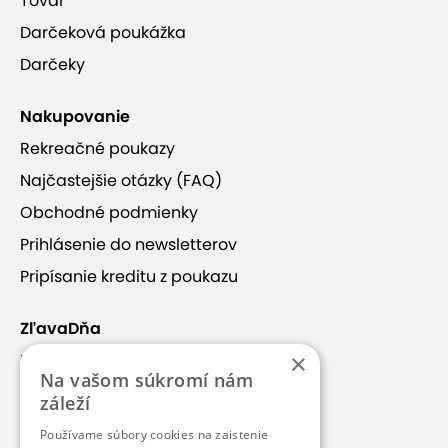
Tovar
Darčeková poukážka
Darčeky
Nakupovanie
Rekreačné poukazy
Najčastejšie otázky (FAQ)
Obchodné podmienky
Prihlásenie do newsletterov
Pripísanie kreditu z poukazu
ZľavaDňa
×
Náš príbeh
Na vašom súkromí nám
Kontakt
záleží
Kariéra
Používame súbory cookies na zaistenie