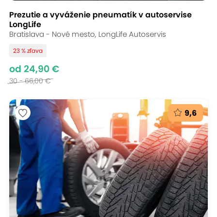
Prezutie a vyváženie pneumatík v autoservise
LongLife
Bratislava - Nové mesto, LongLife Autoservis
23 % zľava
od 24,90 €
30 - 66,00 €
9,6