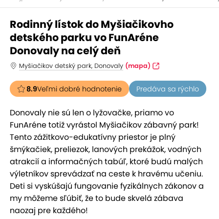
Rodinný lístok do Myšiačikovho
detského parku vo FunAréne
Donovaly na celý deň
Myšiačikov detský park, Donovaly
(mapa)
8.9
Veľmi dobré hodnotenie
Predáva sa rýchlo
Donovaly nie sú len o lyžovačke, priamo vo
FunAréne totiž vyrástol Myšiačikov zábavný park!
Tento zážitkovo-edukatívny priestor je plný
šmýkačiek, preliezok, lanových prekážok, vodných
atrakcií a informačných tabúľ, ktoré budú malých
výletníkov sprevádzať na ceste k hravému učeniu.
Deti si vyskúšajú fungovanie fyzikálnych zákonov a
my môžeme sľúbiť, že to bude skvelá zábava
naozaj pre každého!