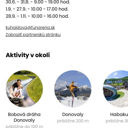
30.6. - 31.8. - 9.00 - 19.00 hod.
1.9. - 27.9. - 10.00 - 17.00 hod.
28.9. - 1.11. - 10.00 - 16.00 hod.
kuhajdova@funarena.sk
Zobraziť partnerskú stránku
Aktivity v okolí
Bobová dráha
Donovaly
Habaku
Donovaly
približne 200 m
približne 
približne do 100 m