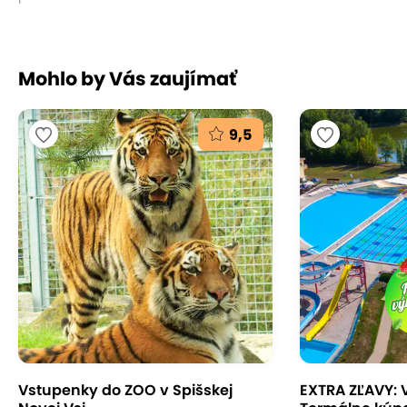
Mohlo by Vás zaujímať
9,5
Vstupenky do ZOO v Spišskej
EXTRA ZĽAVY: 