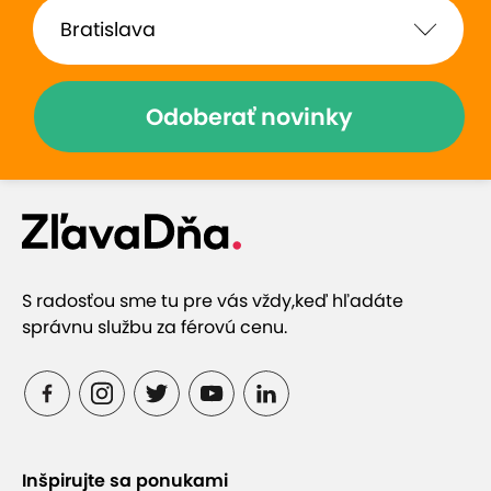
Odoberať novinky
S radosťou sme tu pre vás vždy,
keď hľadáte
správnu službu za férovú cenu.
Inšpirujte sa ponukami