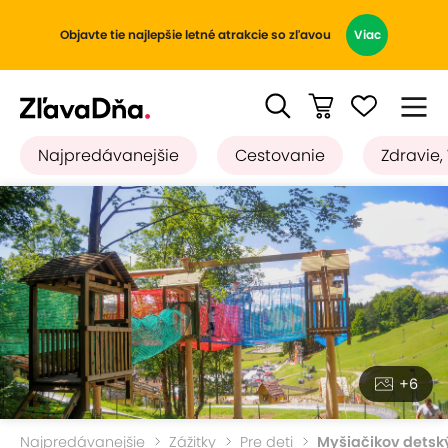
Objavte tie najlepšie letné atrakcie so zľavou
Viac
Najpredávanejšie
Cestovanie
Zdravie,
+6
Najpredávanejšie
Zážitky
Pre deti
Myšiačikov detsk