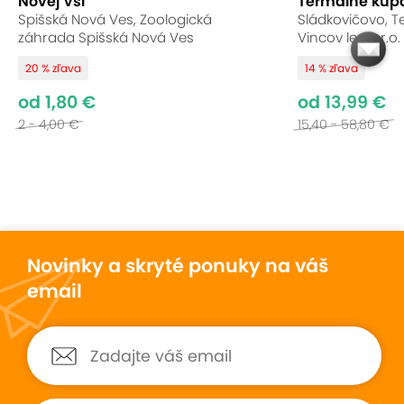
Novej Vsi
Termálne kúpa
Spišská Nová Ves, Zoologická
Sládkovičovo, T
záhrada Spišská Nová Ves
Vincov les, s.r.o.
20 % zľava
14 % zľava
od 1,80 €
od 13,99 €
2 - 4,00 €
15,40 - 58,80 €
Novinky a skryté ponuky na váš
email