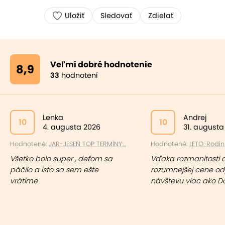
Uložiť
Sledovať
Zdielať
Veľmi dobré hodnotenie
8,9
33
hodnotení
Lenka
Andrej
10
10
4. augusta 2026
31. augusta
Hodnotené:
JAR-JESEŇ TOP TERMÍNY:...
Hodnotené:
LETO: Rodinn
Všetko bolo super , deťom sa
Vďaka rozmanitosti a
páčilo a isto sa sem ešte
rozumnejšej cene 
vrátime
návštevu viac ako D