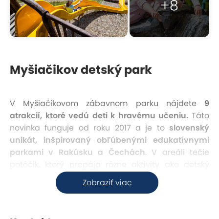
+8
Myšiačikov detský park
V Myšiačikovom zábavnom parku nájdete
9
atrakcií, ktoré vedú deti k hravému učeniu.
Táto
novinka funguje od roku 2017 a je to
slovenský
unikát, inšpirovaný obľúbenými edukatívnymi
parkami v Rakúsku a Čechách
. V areáli tečie
potôčik, ktorý prepája rôzne aktivity ako detský
lanový park, reguláciu zavlažovania, plťkovanie na
Zobraziť viac
jazierku, stavanie priehrad a vodné ihrisko. Práve v
ňom
si deti môžu vyskúšať fungovanie
fyzikálnych zákonov
a určite sa tu nebudú nudiť