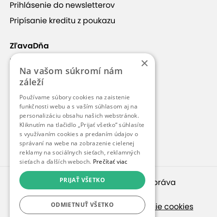
Prihlásenie do newsletterov
Pripísanie kreditu z poukazu
ZľavaDňa
×
Náš príbeh
Na vašom súkromí nám
Kontakt
záleží
Kariéra
Používame súbory cookies na zaistenie
funkčnosti webu a s vaším súhlasom aj na
Blog
personalizáciu obsahu našich webstránok.
Pre médiá
Kliknutím na tlačidlo „Prijať všetko“ súhlasíte
s využívaním cookies a predaním údajov o
Pre partnerov
správaní na webe na zobrazenie cielenej
reklamy na sociálnych sieťach, reklamných
sieťach a ďalších weboch.
Prečítať viac
PRIJAŤ VŠETKO
© 2010 – 2026
inspirago s. r. o.
. Všetky práva
vyhradené.
ODMIETNUŤ VŠETKO
Ochrana osobných údajov
|
Nastavenie cookies