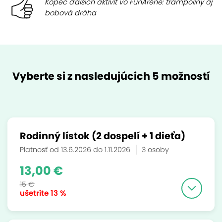
Kopec ďalších aktivít vo FunAréne: trampolíny aj
bobová dráha
Vyberte si z nasledujúcich 5 možností
Rodinný lístok (2 dospelí + 1 dieťa)
Platnosť od 13.6.2026 do 1.11.2026
3 osoby
13,00 €
15 €
ušetríte
13 %