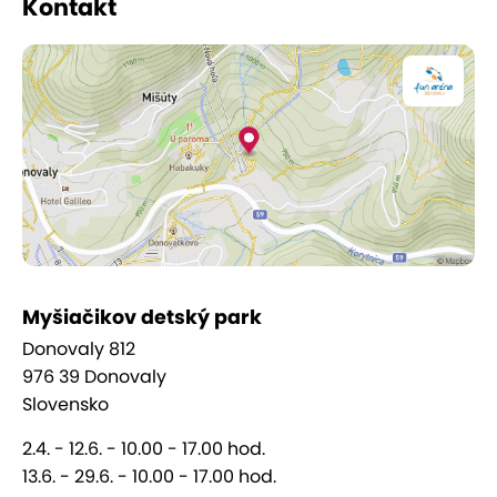
Kontakt
ani dospeláci!
Myšiačikov detský park
Donovaly 812
976 39 Donovaly
Slovensko
2.4. - 12.6. - 10.00 - 17.00 hod.
13.6. - 29.6. - 10.00 - 17.00 hod.