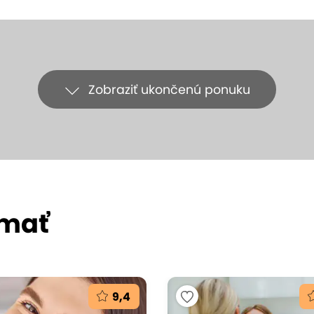
Zobraziť ukončenú ponuku
ímať
9,4