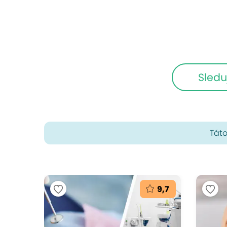
Sledu
Táto
9,7