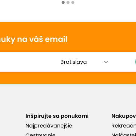
tenie
nuky na váš email
Blanka
10
8. júla 2026
Hodnotené:
Dentálna hygiena
Spokojnosť po všetkých stránkach.
á
Veľmi pekne vyčistené zuby. Veľmi
milá a ochotná dentálna hygienička.
Pekná čistá ordinácia.
Inšpirujte sa ponukami
Nakupov
 hodnotenia (3)
Najpredávanejšie
Rekreač
Cestovanie
Najčastej