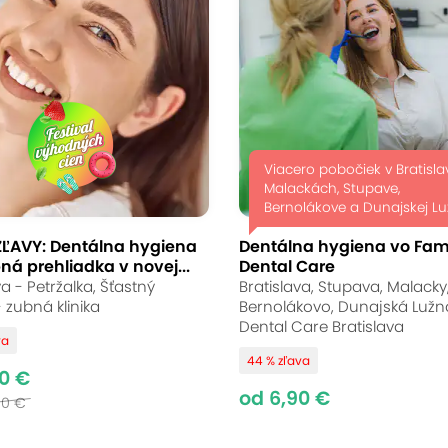
 pieskovaním
Ariandent
Viacero pobočiek v Bratisla
Malackách, Stupave,
Bernolákove a Dunajskej Lu
ZĽAVY: Dentálna hygiena
Dentálna hygiena vo Fam
ná prehliadka v novej...
Dental Care
na Strečnianskej v bratislavsakej Petržalke. Pr
va - Petržalka, Šťastný
Bratislava, Stupava, Malacky
 aj zubný kameň a zanechá vaše zúbky dokonal
 zubná klinika
Bernolákovo, Dunajská Lužná
Dental Care Bratislava
diteľne belší úsmev. Čaká vás profesionálne oš
va
44 % zľava
utočne pocítite.
0 €
od 6,90 €
00 €