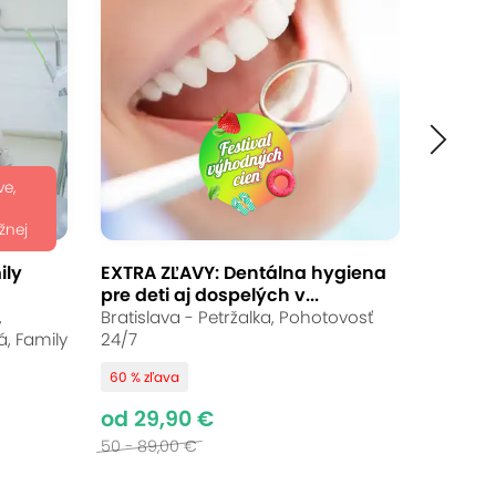
Ukončené
od 44,90 €
Až 40 % zľava
Bežná cena:
60 - 300,00 €
ve,
žnej
ily
EXTRA ZĽAVY: Dentálna hygiena
pre deti aj dospelých v...
ofesionálna dentálna hygiena s
,
Bratislava - Petržalka, Pohotovosť
e hladké. Na výber máte aj účinné
, Family
24/7
etrenie bez stresu, individuálny
60 % zľava
od 29,90 €
50 - 89,00 €