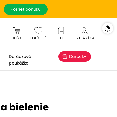
Pozrieť ponuku
KOŠÍK
OBĽÚBENÉ
BLOG
PRIHLÁSIŤ SA
r
Darčeková
Darčeky
poukážka
a bielenie