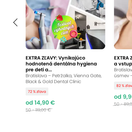
EXTRA ZĽAVY: Vynikajúco
EXTRA 
hodnotená dentálna hygiena
a vstup
pre deti a...
Bratisla
Bratislava – Petržalka, Vienna Gate,
úsmev -
Black & Gold Dental Clinic
82 % zľa
72 % zľava
od 9,9
od 14,90 €
50 - 89,
50 - 119,00 €