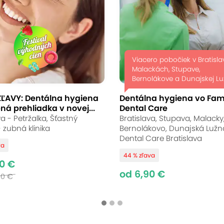
Viacero pobočiek v Bratisla
Malackách, Stupave,
Bernolákove a Dunajskej Lu
ZĽAVY: Dentálna hygiena
Dentálna hygiena vo Fam
ná prehliadka v novej...
Dental Care
va - Petržalka, Šťastný
Bratislava, Stupava, Malacky
 zubná klinika
Bernolákovo, Dunajská Lužná
Dental Care Bratislava
va
44 % zľava
0 €
od 6,90 €
00 €