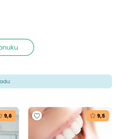
ponuku
radu:
9,6
9,5