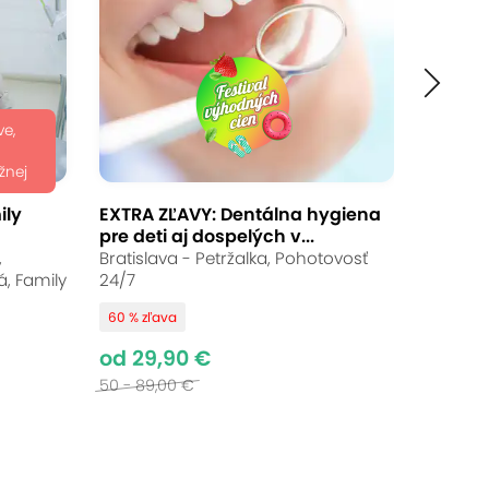
ve,
žnej
ily
EXTRA ZĽAVY: Dentálna hygiena
pre deti aj dospelých v...
,
Bratislava - Petržalka, Pohotovosť
, Family
24/7
60 % zľava
od 29,90 €
50 - 89,00 €