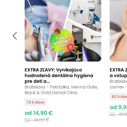
Dentálna hygiena s
a bielenie zubov v 
Ariandent, Bratislava - Petržalka
(mapa)
10
Vynikajúce hodnotenie
EXTRA ZĽAVY: Vynikajúco
EXTRA 
hodnotená dentálna hygiena
a vstup
Doprajte si žiarivý úsmev v Ariandent 
pre deti a...
Bratisla
pieskovaním šetrne odstráni povlaky
Bratislava – Petržalka, Vienna Gate,
úsmev -
Black & Gold Dental Clinic
domáce alebo lampové bielenie pre vi
82 % zľa
72 % zľava
prístup a výsledok, ktorý uvidíte aj sk
od 9,9
od 14,90 €
50 - 89,
50 - 119,00 €