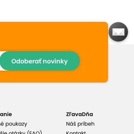
Prečo si vybrať túto
ponuku
Šetrné a dôkladné
odstránenie povlakov aj
zubného kameňa
Odoberať novinky
Na výber domáce alebo
profesionálne bielenie zubov
Individuálny prístup a
anie
ZľavaDňa
odborné poradenstvo na
mieru
né poukazy
Náš príbeh
šie otázky (FAQ)
Kontakt