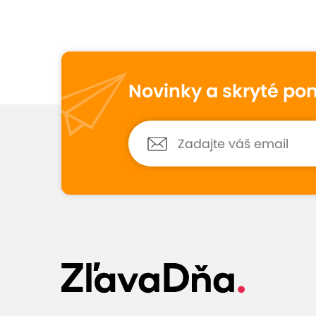
Vynikajúce hodno
10
3
hodnotenia
Novinky a skryté po
Zákazník ZľavaDňa
10
29. júla 2026
Hodnotené:
Dentálna hygiena
Navštívila som túto dentálnu hygienu
už viac krát.Som maximálne spokojn
Veľmi milá a precízna pani dentálna
hygienička.Určite môžem len
odporúčať🙂
Zobraziť