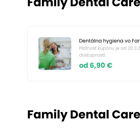
Family Dental Care
Dentálna hygiena vo Fam
Platnosť kupónu je od 20.3.
dostupnosti.
od 6,90 €
Family Dental Care