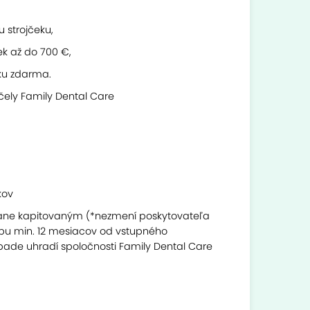
 strojčeku,
ek až do 700 €,
eku zdarma.
čely Family Dental Care
kov
stane kapitovaným (*nezmení poskytovateľa
dobu min. 12 mesiacov od vstupného
pade uhradí spoločnosti Family Dental Care