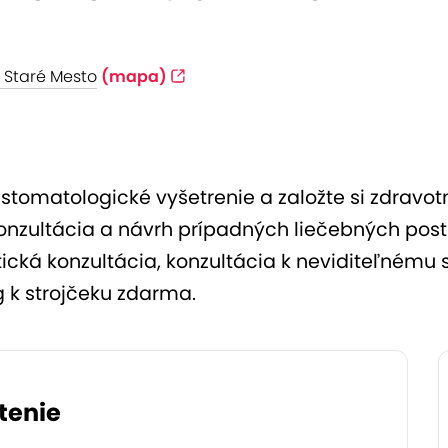
- Staré Mesto
(mapa)
tomatologické vyšetrenie a založte si zdravotn
nzultácia a návrh prípadných liečebných post
cká konzultácia, konzultácia k neviditeľnému s
g k strojčeku zdarma.
tenie