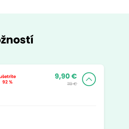
žností
9,90 €
ušetríte
92 %
119 €