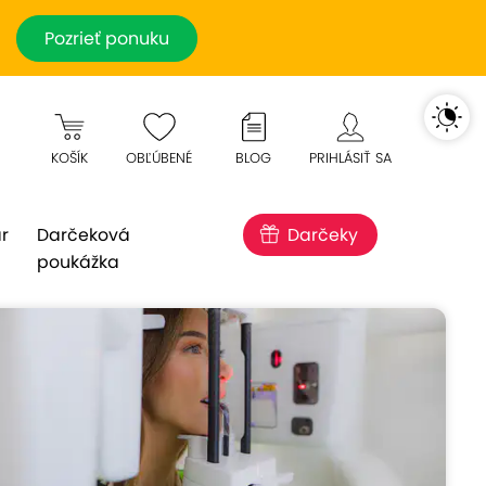
Pozrieť ponuku
KOŠÍK
OBĽÚBENÉ
BLOG
PRIHLÁSIŤ SA
r
Darčeková
Darčeky
poukážka