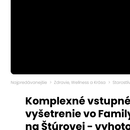
Najpredávanejšie
Zdravie, Wellness a Krása
Starostl
Komplexné vstupné
vyšetrenie vo Famil
na Štúrovej - vyho