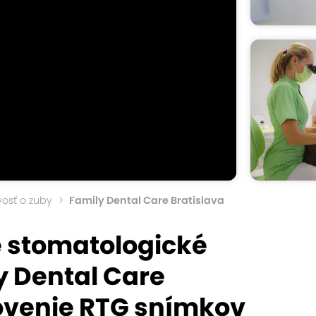
ivosť o zuby
Family Dental Care Bratislava
 stomatologické
y Dental Care
tovenie RTG snímkov