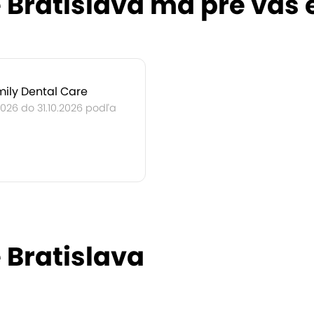
 Bratislava má pre vás 
ily Dental Care
2026 do 31.10.2026 podľa
 Bratislava