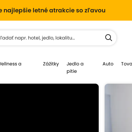
e najlepšie letné atrakcie so zľavou
Wellness a
Zážitky
Jedlo a
Auto
Tova
pitie