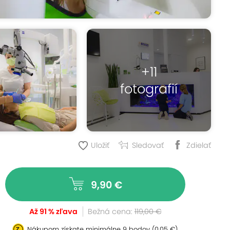
+11
fotografií
Uložiť
Sledovať
Zdielať
9,90 €
Až 91 % zľava
Bežná cena:
119,00 €
Nákupom získate minimálne
9 bodov
(0,05 €)