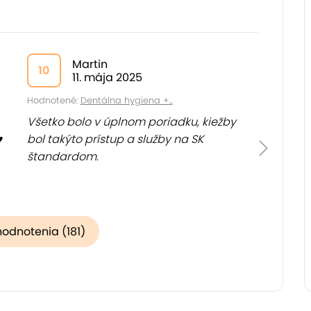
Martin
10
11. mája 2025
Hodnotené:
Dentálna hygiena +...
Všetko bolo v úplnom poriadku, kiežby
♥
bol takýto prístup a služby na SK
štandardom.
hodnotenia (181)