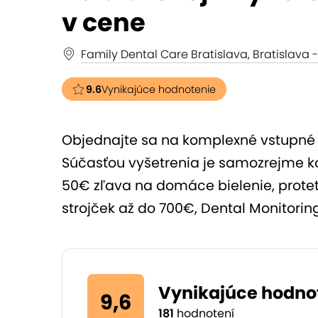
v cene
Family Dental Care Bratislava, Bratislava 
9.6
Vynikajúce hodnotenie
Objednajte sa na komplexné vstupné s
Súčasťou vyšetrenia je samozrejme ko
50€ zľava na domáce bielenie, proteti
strojček až do 700€, Dental Monitorin
Vynikajúce hodno
9,6
181
hodnotení