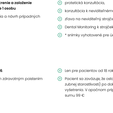
enie a založenie
protetická konzultácia,
e 1 osobu
konzultácia k neviditeľnému
cia a návrh prípadných
zľava na neviditeľný strojč
Dental Monitoring k strojč
* snímky vyhotovené pre ú
26
.
Len pre pacientov od 18 ro
ým zdravotným poistením
Pacient sa zaväzuje, že o
zubnej starostlivosti) po 
vyšetrenia. V opačnom prí
sumu 99 €