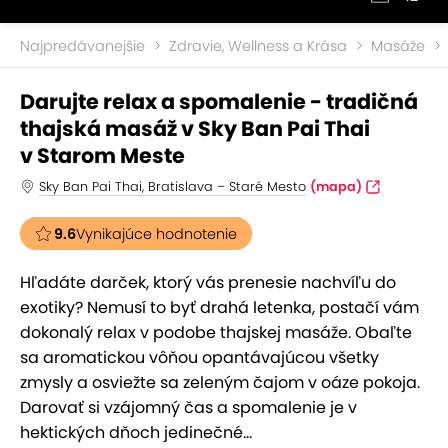
Najpredávanejšie
Zdravie, Wellness a Krása
Masáže
Darujte relax a spomalenie - tradičná
thajská masáž v Sky Ban Pai Thai
v Starom Meste
Sky Ban Pai Thai, Bratislava – Staré Mesto
(mapa)
9.6
Vynikajúce hodnotenie
Hľadáte darček, ktorý vás prenesie nachvíľu do
exotiky? Nemusí to byť drahá letenka, postačí vám
dokonalý relax v podobe thajskej masáže. Obaľte
sa aromatickou vôňou opantávajúcou všetky
zmysly a osviežte sa zeleným čajom v oáze pokoja.
Darovať si vzájomný čas a spomalenie je v
hektických dňoch jedinečné...