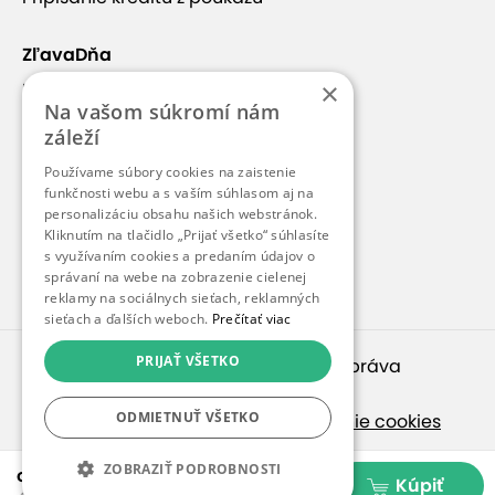
ZľavaDňa
×
Náš príbeh
Na vašom súkromí nám
Kontakt
záleží
Kariéra
Používame súbory cookies na zaistenie
funkčnosti webu a s vaším súhlasom aj na
Blog
personalizáciu obsahu našich webstránok.
Pre médiá
Kliknutím na tlačidlo „Prijať všetko“ súhlasíte
s využívaním cookies a predaním údajov o
Pre partnerov
správaní na webe na zobrazenie cielenej
reklamy na sociálnych sieťach, reklamných
sieťach a ďalších weboch.
Prečítať viac
PRIJAŤ VŠETKO
© 2010 – 2026
inspirago s. r. o.
. Všetky práva
vyhradené.
ODMIETNUŤ VŠETKO
Ochrana osobných údajov
|
Nastavenie cookies
Ak hľadáte ponuky v češtine, pozrite sa na
ZOBRAZIŤ PODROBNOSTI
od 29,99 €
Kúpiť
SlevaDne.cz
.