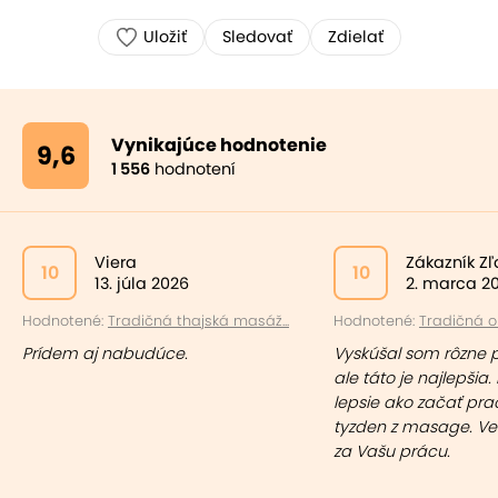
Uložiť
Sledovať
Zdielať
Vynikajúce hodnotenie
9,6
1 556
hodnotení
Viera
Zákazník Z
10
10
13. júla 2026
2. marca 2
Hodnotené:
Tradičná thajská masáž...
Hodnotené:
Tradičná ol
Prídem aj nabudúce.
Vyskúšal som rôzne 
ale táto je najlepšia. 
lepsie ako začať pr
tyzden z masage. Ve
za Vašu prácu.