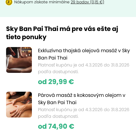
Nákupom získate minimálne
29 bodov (0,15 €)
Sky Ban Pai Thai má pre vás ešte aj
tieto ponuky
Exkluzívna thajská olejová masáž v Sky
Ban Pai Thai
Platnosť kupónu je od 4.3.2026 do 31.8.2026
podľa dostupnosti.
od 29,99 €
Párová masáž s kokosovým olejom v
Sky Ban Pai Thai
Platnosť kupónu je od 4.3.2026 do 31.8.2026
podľa dostupnosti.
od 74,90 €