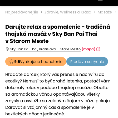
Najpredávanejšie
Zdravie, Wellness a Krása
Masáže
Darujte relax a spomalenie - tradičná
thajská masáž v Sky Ban Pai Thai
v Starom Meste
Sky Ban Pai Thai, Bratislava – Staré Mesto
(mapa)
9.6
Vynikajúce hodnotenie
Predáva sa rýchlo
Hľadáte darček, ktorý vás prenesie nachvíľu do
exotiky? Nemusí to byť drahá letenka, postačí vám
dokonalý relax v podobe thajskej masáže. Obaľte
sa aromatickou vôňou opantávajúcou všetky
zmysly a osviežte sa zeleným čajom v oáze pokoja.
Darovať si vzájomný čas a spomalenie je v
hektických dňoch jedinečné...