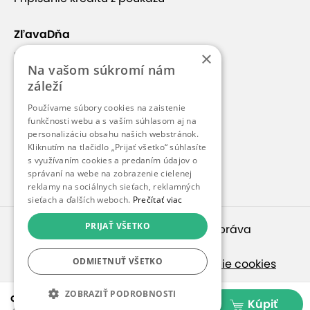
ZľavaDňa
×
Náš príbeh
Na vašom súkromí nám
Kontakt
záleží
Kariéra
Používame súbory cookies na zaistenie
funkčnosti webu a s vaším súhlasom aj na
Blog
personalizáciu obsahu našich webstránok.
Pre médiá
Kliknutím na tlačidlo „Prijať všetko“ súhlasíte
s využívaním cookies a predaním údajov o
Pre partnerov
správaní na webe na zobrazenie cielenej
reklamy na sociálnych sieťach, reklamných
sieťach a ďalších weboch.
Prečítať viac
PRIJAŤ VŠETKO
© 2010 – 2026
inspirago s. r. o.
. Všetky práva
vyhradené.
ODMIETNUŤ VŠETKO
Ochrana osobných údajov
|
Nastavenie cookies
Ak hľadáte ponuky v češtine, pozrite sa na
ZOBRAZIŤ PODROBNOSTI
od 29,99 €
Kúpiť
SlevaDne.cz
.