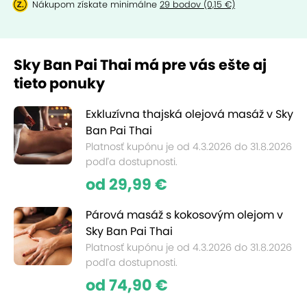
Nákupom získate minimálne
29 bodov (0,15 €)
Sky Ban Pai Thai má pre vás ešte aj
tieto ponuky
Exkluzívna thajská olejová masáž v Sky
Ban Pai Thai
Platnosť kupónu je od 4.3.2026 do 31.8.2026
podľa dostupnosti.
od 29,99 €
Párová masáž s kokosovým olejom v
Sky Ban Pai Thai
Platnosť kupónu je od 4.3.2026 do 31.8.2026
podľa dostupnosti.
od 74,90 €