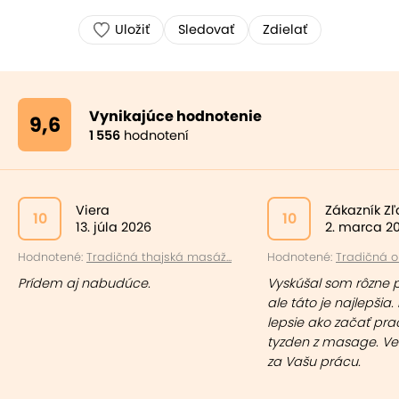
Uložiť
Sledovať
Zdielať
Vynikajúce hodnotenie
9,6
1 556
hodnotení
Viera
Zákazník Z
10
10
13. júla 2026
2. marca 2
Hodnotené:
Tradičná thajská masáž...
Hodnotené:
Tradičná ol
Prídem aj nabudúce.
Vyskúšal som rôzne 
ale táto je najlepšia. 
lepsie ako začať pr
tyzden z masage. Ve
za Vašu prácu.