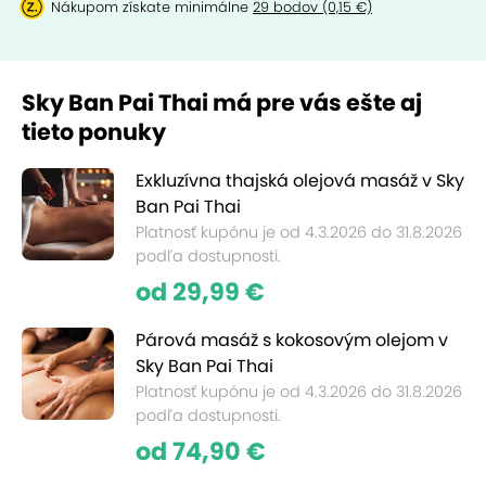
Nákupom získate minimálne
29 bodov (0,15 €)
Sky Ban Pai Thai má pre vás ešte aj
tieto ponuky
Exkluzívna thajská olejová masáž v Sky
Ban Pai Thai
Platnosť kupónu je od 4.3.2026 do 31.8.2026
podľa dostupnosti.
od 29,99 €
Párová masáž s kokosovým olejom v
Sky Ban Pai Thai
Platnosť kupónu je od 4.3.2026 do 31.8.2026
podľa dostupnosti.
od 74,90 €