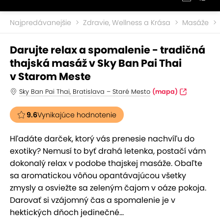
Najpredávanejšie
Zdravie, Wellness a Krása
Masáže
Darujte relax a spomalenie - tradičná
thajská masáž v Sky Ban Pai Thai
v Starom Meste
Sky Ban Pai Thai, Bratislava – Staré Mesto
(mapa)
9.6
Vynikajúce hodnotenie
Hľadáte darček, ktorý vás prenesie nachvíľu do
exotiky? Nemusí to byť drahá letenka, postačí vám
dokonalý relax v podobe thajskej masáže. Obaľte
sa aromatickou vôňou opantávajúcou všetky
zmysly a osviežte sa zeleným čajom v oáze pokoja.
Darovať si vzájomný čas a spomalenie je v
hektických dňoch jedinečné...