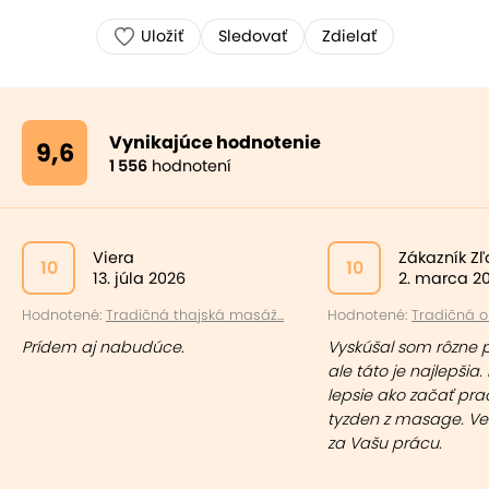
Uložiť
Sledovať
Zdielať
Vynikajúce hodnotenie
9,6
1 556
hodnotení
Viera
Zákazník Z
10
10
13. júla 2026
2. marca 2
Hodnotené:
Tradičná thajská masáž...
Hodnotené:
Tradičná ol
Prídem aj nabudúce.
Vyskúšal som rôzne 
ale táto je najlepšia. 
lepsie ako začať pr
tyzden z masage. Ve
za Vašu prácu.