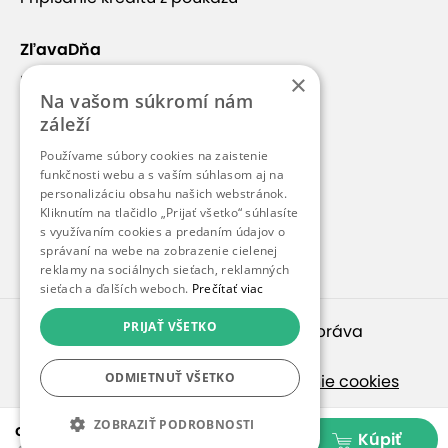
ZľavaDňa
×
Náš príbeh
Na vašom súkromí nám
Kontakt
záleží
Kariéra
Používame súbory cookies na zaistenie
funkčnosti webu a s vaším súhlasom aj na
Blog
personalizáciu obsahu našich webstránok.
Pre médiá
Kliknutím na tlačidlo „Prijať všetko“ súhlasíte
s využívaním cookies a predaním údajov o
Pre partnerov
správaní na webe na zobrazenie cielenej
reklamy na sociálnych sieťach, reklamných
sieťach a ďalších weboch.
Prečítať viac
PRIJAŤ VŠETKO
© 2010 – 2026
inspirago s. r. o.
. Všetky práva
vyhradené.
ODMIETNUŤ VŠETKO
Ochrana osobných údajov
|
Nastavenie cookies
Ak hľadáte ponuky v češtine, pozrite sa na
ZOBRAZIŤ PODROBNOSTI
od 29,99 €
Kúpiť
SlevaDne.cz
.