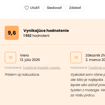
Uložiť
Sledovať
Zdielať
Vynikajúce hodnotenie
9,6
1 552
hodnotení
Viera
Zákazník Z
10
10
13. júla 2026
2. marca 2
Hodnotené:
Tradičná thajská masáž...
Hodnotené:
Tradičná ol
Prídem aj nabudúce.
Vyskúšal som rôzne 
ale táto je najlepšia. 
lepsie ako začať pr
tyzden z masage. Ve
za Vašu prácu.