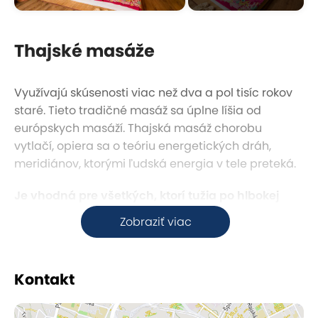
Thajské masáže
Využívajú skúsenosti viac než dva a pol tisíc rokov
staré. Tieto tradičné masáž sa úplne líšia od
európskych masáží. Thajská masáž chorobu
vytlačí, opiera sa o teóriu energetických dráh,
meridiánov, ktorými ľudská energia v tele preteká.
Je vhodná pre všetkých, ktorí tužia po hlbokej
relaxácii, uvoľnení stresu a zvýšení pružnosti
Zobraziť viac
svojho tela ako aj pre tých, ktorí si chcú udržať,
alebo zvýšiť svoju kondíciu.
Kontakt
Thajská masáž stimuluje krvný obeh, odstraňuje
bolesti chrbtice, uvoľňuje energetické blokády,
zlepšuje vylučovanie odpadov z tela, uvoľňuje