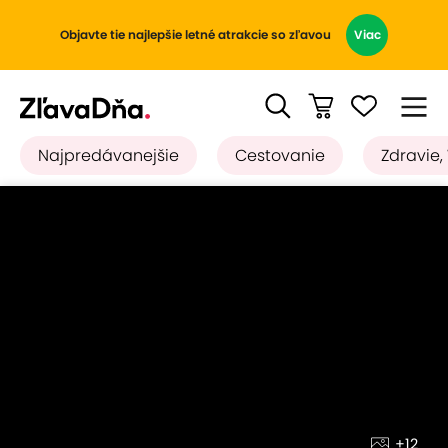
Objavte tie najlepšie letné atrakcie so zľavou
Viac
Najpredávanejšie
Cestovanie
Zdravie,
+12