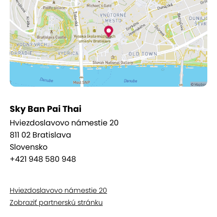
bolesť, napätie a stuhnutie svalov a kĺbov, zbavuje
pocitu únavy a nervového napätia, zvyšuje
flexibilitu tela.
Na masáži je príjemné, že získate pružnosť,
premasírujú sa vnútorné orgány, okysličí sa krv a
upokojí sa vaša myseľ, čo sa deje pri cvičení jógy,
avšak tu sú všetky pohyby robené za vás.
Sky Ban Pai Thai
Rytmické kompresie, valcovanie končatín a jemné
Hviezdoslavovo námestie 20
kolísanie sú metódy thajskej masáže, ktorými
811 02 Bratislava
masér postupne uvoľňuje a správne usporiada
Slovensko
energie v tele. Rôzna intenzita tlaku je aplikovaná
+421 948 580 948
na energetických dráhach pozdĺž tela v súlade s
princípmi Ajurvédy.
Hviezdoslavovo námestie 20
Zobraziť partnerskú stránku