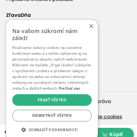
ZľavaDňa
×
Náš príbeh
Na vašom súkromí nám
Kontakt
záleží
Kariéra
Používame súbory cookies na zaistenie
funkčnosti webu a s vaším súhlasom aj na
Blog
personalizáciu obsahu našich webstránok.
Pre médiá
Kliknutím na tlačidlo „Prijať všetko“ súhlasíte
s využívaním cookies a predaním údajov o
Pre partnerov
správaní na webe na zobrazenie cielenej
reklamy na sociálnych sieťach, reklamných
sieťach a ďalších weboch.
Prečítať viac
PRIJAŤ VŠETKO
© 2010 – 2026
inspirago s. r. o.
. Všetky práva
vyhradené.
ODMIETNUŤ VŠETKO
Ochrana osobných údajov
|
Nastavenie cookies
Ak hľadáte ponuky v češtine, pozrite sa na
ZOBRAZIŤ PODROBNOSTI
od 29,99 €
Kúpiť
SlevaDne.cz
.