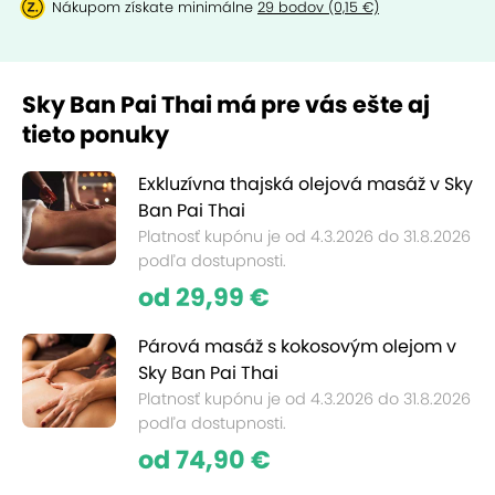
Nákupom získate minimálne
29 bodov (0,15 €)
Sky Ban Pai Thai má pre vás ešte aj
tieto ponuky
Exkluzívna thajská olejová masáž v Sky
Ban Pai Thai
Platnosť kupónu je od 4.3.2026 do 31.8.2026
podľa dostupnosti.
od 29,99 €
Párová masáž s kokosovým olejom v
Sky Ban Pai Thai
Platnosť kupónu je od 4.3.2026 do 31.8.2026
podľa dostupnosti.
od 74,90 €