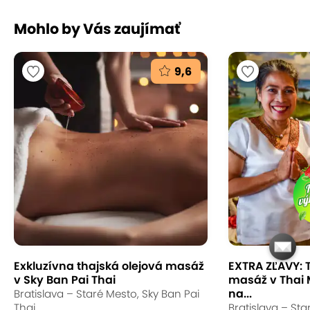
Mohlo by Vás zaujímať
9,6
Exkluzívna thajská olejová masáž
EXTRA ZĽAVY: 
v Sky Ban Pai Thai
masáž v Thai
na...
Bratislava – Staré Mesto, Sky Ban Pai
Thai
Bratislava – Sta