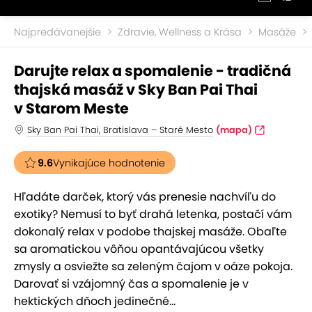
Najpredávanejšie
Zdravie, Wellness a Krása
Masáže
Darujte relax a spomalenie - tradičná
thajská masáž v Sky Ban Pai Thai
v Starom Meste
Sky Ban Pai Thai, Bratislava – Staré Mesto
(mapa)
9.6
Vynikajúce hodnotenie
Hľadáte darček, ktorý vás prenesie nachvíľu do
exotiky? Nemusí to byť drahá letenka, postačí vám
dokonalý relax v podobe thajskej masáže. Obaľte
sa aromatickou vôňou opantávajúcou všetky
zmysly a osviežte sa zeleným čajom v oáze pokoja.
Darovať si vzájomný čas a spomalenie je v
hektických dňoch jedinečné...