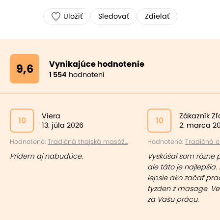
Uložiť
Sledovať
Zdielať
Vynikajúce hodnotenie
9,6
1 554
hodnotení
Viera
Zákazník Z
10
10
13. júla 2026
2. marca 2
Hodnotené:
Tradičná thajská masáž...
Hodnotené:
Tradičná ol
Prídem aj nabudúce.
Vyskúšal som rôzne 
ale táto je najlepšia. 
lepsie ako začať pr
tyzden z masage. Ve
za Vašu prácu.