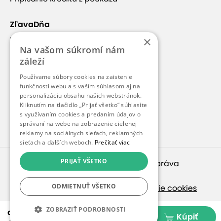
ZľavaDňa
×
Náš príbeh
Na vašom súkromí nám
Kontakt
záleží
Kariéra
Používame súbory cookies na zaistenie
funkčnosti webu a s vaším súhlasom aj na
Blog
personalizáciu obsahu našich webstránok.
Pre médiá
Kliknutím na tlačidlo „Prijať všetko“ súhlasíte
s využívaním cookies a predaním údajov o
Pre partnerov
správaní na webe na zobrazenie cielenej
reklamy na sociálnych sieťach, reklamných
sieťach a ďalších weboch.
Prečítať viac
PRIJAŤ VŠETKO
© 2010 – 2026
inspirago s. r. o.
. Všetky práva
vyhradené.
ODMIETNUŤ VŠETKO
Ochrana osobných údajov
|
Nastavenie cookies
Ak hľadáte ponuky v češtine, pozrite sa na
ZOBRAZIŤ PODROBNOSTI
od 29,99 €
Kúpiť
SlevaDne.cz
.