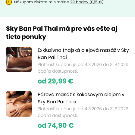
Nákupom získate minimálne
29 bodov (0,15 €)
Sky Ban Pai Thai má pre vás ešte aj
tieto ponuky
Exkluzívna thajská olejová masáž v Sky
Ban Pai Thai
Platnosť kupónu je od 4.3.2026 do 31.8.2026
podľa dostupnosti.
od 29,99 €
Párová masáž s kokosovým olejom v
Sky Ban Pai Thai
Platnosť kupónu je od 4.3.2026 do 31.8.2026
podľa dostupnosti.
od 74,90 €