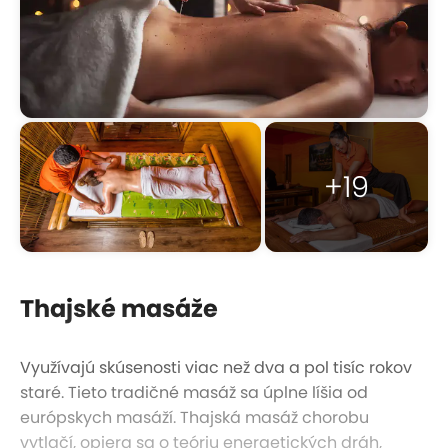
+19
Thajské masáže
Využívajú skúsenosti viac než dva a pol tisíc rokov
staré. Tieto tradičné masáž sa úplne líšia od
európskych masáží. Thajská masáž chorobu
vytlačí, opiera sa o teóriu energetických dráh,