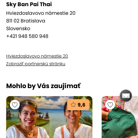
Sky Ban Pai Thai
Rytmické kompresie, valcovanie končatín a jemné
Hviezdoslavovo námestie 20
kolísanie sú metódy thajskej masáže, ktorými
811 02 Bratislava
masér postupne uvoľňuje a správne usporiada
Slovensko
energie v tele. Rôzna intenzita tlaku je aplikovaná
+421 948 580 948
na energetických dráhach pozdĺž tela v súlade s
princípmi Ajurvédy.
Hviezdoslavovo námestie 20
Zobraziť partnerskú stránku
Mohlo by Vás zaujímať
9,6