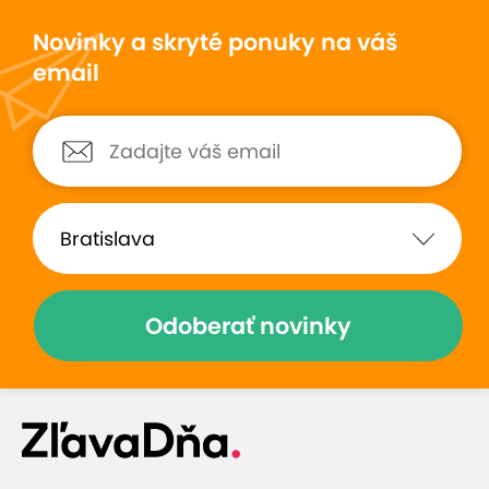
Novinky a skryté ponuky na váš
email
Odoberať novinky