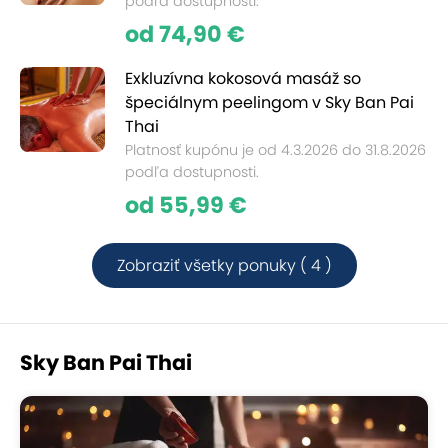
podľa dostupnosti.
od 74,90 €
Exkluzívna kokosová masáž so
špeciálnym peelingom v Sky Ban Pai
Thai
Platnosť kupónu je od 4.3.2026 do 31.8.2026
podľa dostupnosti.
od 55,99 €
Zobraziť všetky ponuky ( 4 )
Sky Ban Pai Thai