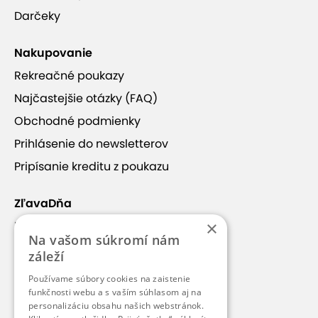
Darčeky
Nakupovanie
Rekreačné poukazy
Najčastejšie otázky (FAQ)
Obchodné podmienky
Prihlásenie do newsletterov
Pripísanie kreditu z poukazu
ZľavaDňa
×
Náš príbeh
Na vašom súkromí nám
Kontakt
záleží
Kariéra
Používame súbory cookies na zaistenie
funkčnosti webu a s vaším súhlasom aj na
Blog
personalizáciu obsahu našich webstránok.
Pre médiá