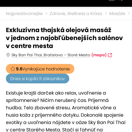
Najpredávanejšie
Zdravie, Wellness a Krása
Masáže
Exkluzívna thajská olejová masáž
v jednom z najobľúbenejších salónov
v centre mesta
Sky Ban Pai Thai, Bratislava – Staré Mesto
(mapa)
9.6
Vynikajúce hodnotenie
Dnes si kúpilo 11 zákazníkov
Existuje krajší darček ako relax, uvoľnenie a
sprítomnenie? Ničím nerušený čas. Príjemná
hudba. Telo zbavené stresu. Aromatické vône a
husia koža z príjemného dotyku. Dokonalé spojenie
exotiky a uvoľnenia nájdete v oáze Sky Ban Pai Thai
v centre Starého Mesta. Stačí si ľahnúť na