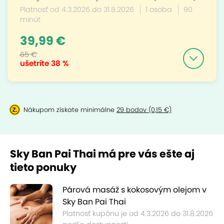
Platnosť od 4.3.2026 do 31.8.2026
1 osoba
90
minút
39,99 €
65 €
ušetríte
38 %
Nákupom získate minimálne
29 bodov (0,15 €)
Sky Ban Pai Thai má pre vás ešte aj
tieto ponuky
Párová masáž s kokosovým olejom v
Sky Ban Pai Thai
Platnosť kupónu je od 4.3.2026 do 31.8.2026