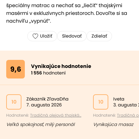
špeciálny matrac a nechať sa „liečiť“ thajskými
masérmi v exkluzívnych priestoroch. Dovoľte si sa
nachvíľu „vypnúť“.
Uložiť
Sledovať
Zdielať
Vynikajúce hodnotenie
9,6
1 556
hodnotení
Zákazník ZľavaDňa
Iveta
10
10
7. augusta 2026
3. augusta
Hodnotené:
Tradičná olejová thajská...
Hodnotené:
Tradičná ol
Veľká spokojnosť, milý personál
Vynikajúca masaz