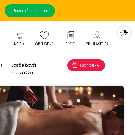
Pozrieť ponuku
KOŠÍK
OBĽÚBENÉ
BLOG
PRIHLÁSIŤ SA
r
Darčeková
Darčeky
poukážka