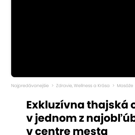
Najpredávanejšie
Zdravie, Wellness a Krása
Masáže
Exkluzívna thajská 
v jednom z najobľú
v centre mesta