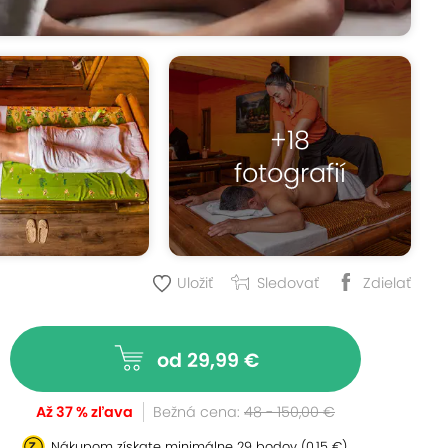
+18
fotografií
Uložiť
Sledovať
Zdielať
od 29,99 €
Až 37 % zľava
Bežná cena:
48 - 150,00 €
Nákupom získate minimálne
29 bodov
(0,15 €)