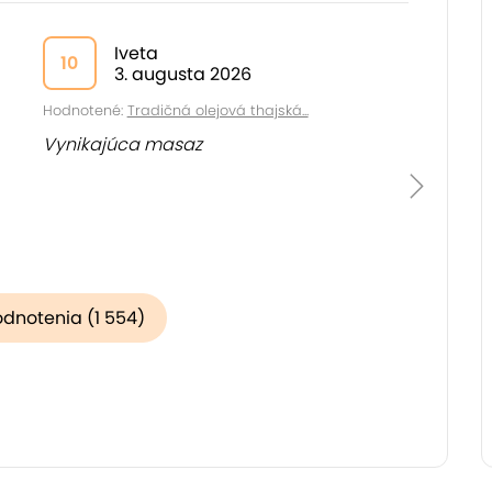
Iveta
10
3. augusta 2026
Hodnotené:
Tradičná olejová thajská...
Vynikajúca masaz
odnotenia (1 554)