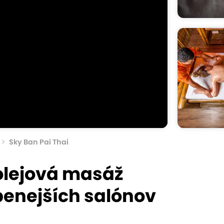
Sky Ban Pai Thai
olejová masáž
benejších salónov