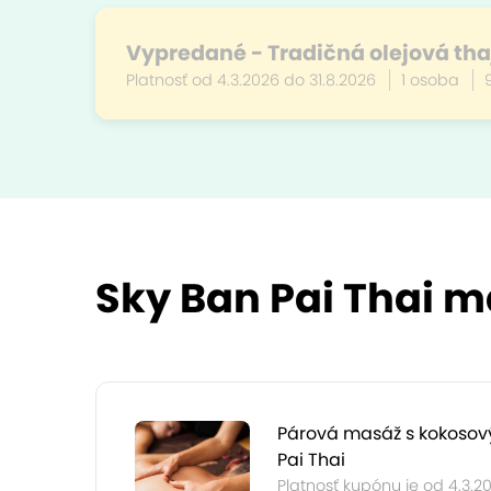
Vypredané - Tradičná olejová tha
Platnosť od 4.3.2026 do 31.8.2026
1 osoba
Sky Ban Pai Thai má
Párová masáž s kokosov
Pai Thai
Platnosť kupónu je od 4.3.2