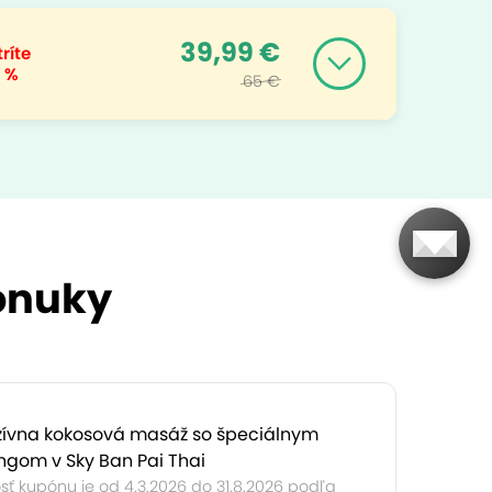
39,99 €
ríte
 %
65 €
ponuky
zívna kokosová masáž so špeciálnym
ngom v Sky Ban Pai Thai
sť kupónu je od 4.3.2026 do 31.8.2026 podľa