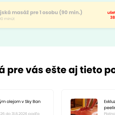
jská masáž pre 1 osobu (90 min.)
ušet
38
90 minút
 pre vás ešte aj tieto 
ým olejom v Sky Ban
Exklu
peeli
026 do 31.8.2026 podľa
Platno