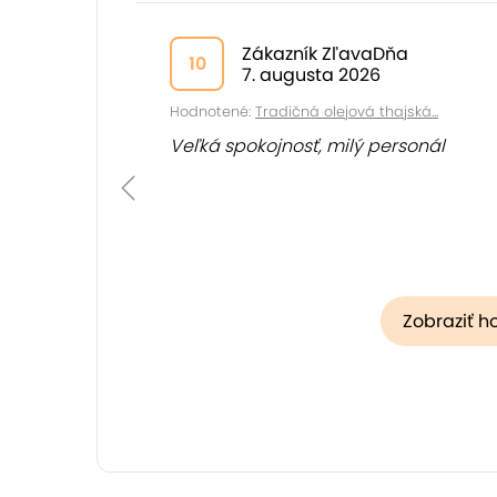
Zákazník ZľavaDňa
10
7. augusta 2026
Hodnotené:
Tradičná olejová thajská...
Veľká spokojnosť, milý personál
Zobraziť h