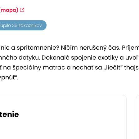
(mapa)
kúpilo 35 zákazníkov
ľnenie a sprítomnenie? Ničím nerušený čas. Príj
mného dotyku. Dokonalé spojenie exotiky a uvoľ
úť na špeciálny matrac a nechať sa „liečiť“ tha
ypnúť“.
tenie