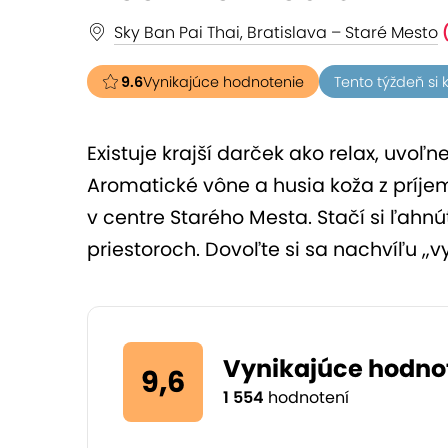
Sky Ban Pai Thai, Bratislava – Staré Mesto
9.6
Vynikajúce hodnotenie
Tento týždeň si 
Existuje krajší darček ako relax, uvo
Aromatické vône a husia koža z príje
v centre Starého Mesta. Stačí si ľahn
priestoroch. Dovoľte si sa nachvíľu „v
Vynikajúce hodno
9,6
1 554
hodnotení