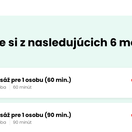
e si z nasledujúcich 6 m
áž pre 1 osobu (60 min.)
soba
60 minút
áž pre 1 osobu (90 min.)
soba
90 minút