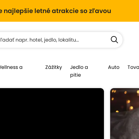
e najlepšie letné atrakcie so zľavou
Wellness a
Zážitky
Jedlo a
Auto
Tova
pitie