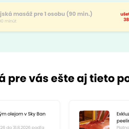
jská masáž pre 1 osobu (90 min.)
ušet
38
90 minút
 pre vás ešte aj tieto 
ým olejom v Sky Ban
Exklu
peeli
026 do 31.8.2026 podľa
Platno