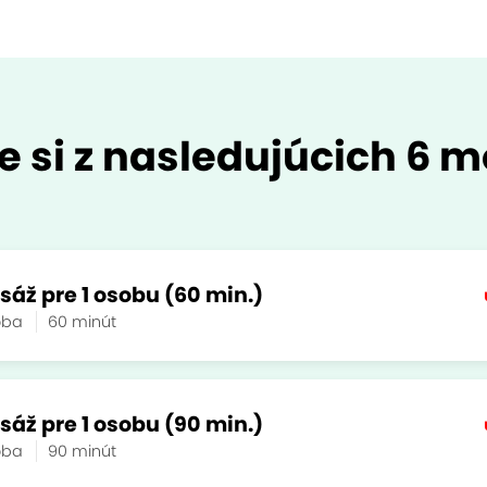
e si z nasledujúcich 6 m
áž pre 1 osobu (60 min.)
soba
60 minút
áž pre 1 osobu (90 min.)
soba
90 minút