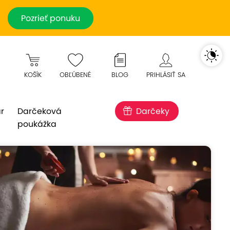
Pozrieť ponuku
KOŠÍK
OBĽÚBENÉ
BLOG
PRIHLÁSIŤ SA
r
Darčeková
Darčeky
poukážka