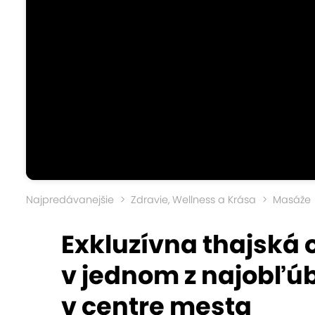
Najpredávanejšie
Zdravie, Wellness a Krása
Masáže
Exkluzívna thajská 
v jednom z najobľú
v centre mesta