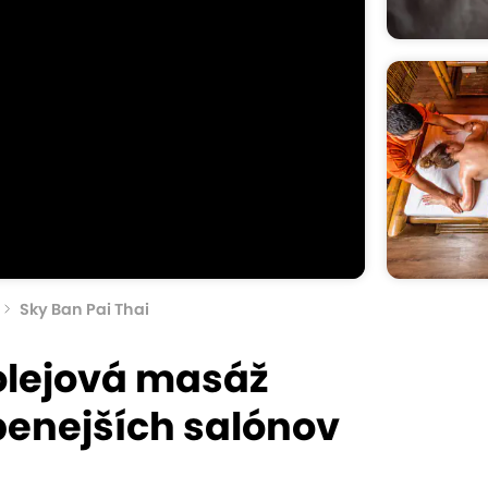
Sky Ban Pai Thai
olejová masáž
benejších salónov