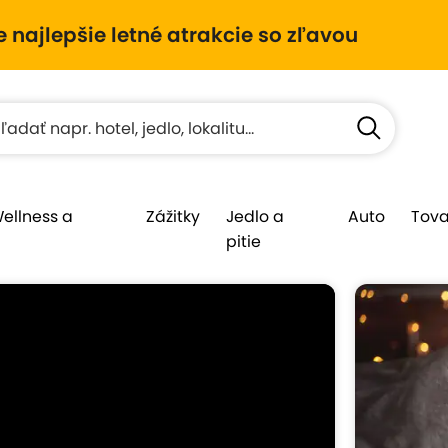
e najlepšie letné atrakcie so zľavou
Wellness a
Zážitky
Jedlo a
Auto
Tova
pitie