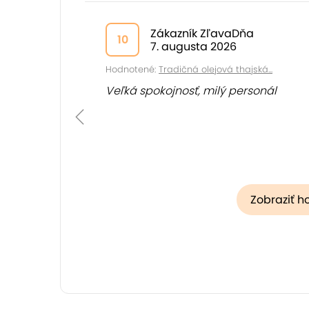
Zákazník ZľavaDňa
10
7. augusta 2026
Hodnotené:
Tradičná olejová thajská...
Veľká spokojnosť, milý personál
Zobraziť h