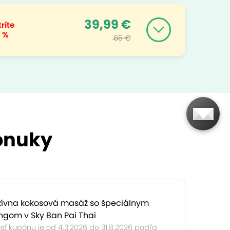
39,99 €
ríte
 %
65 €
ponuky
zívna kokosová masáž so špeciálnym
ngom v Sky Ban Pai Thai
sť kupónu je od 4.3.2026 do 31.8.2026 podľa