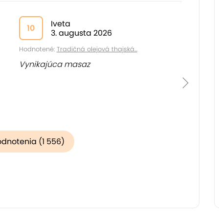
Iveta
10
3. augusta 2026
Hodnotené:
Tradičná olejová thajská...
Vynikajúca masaz
odnotenia (1 556)