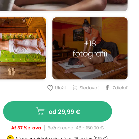
+18
fotografií
Uložiť
Sledovať
Zdielať
od 29,99 €
Až 37 % zľava
Bežná cena:
48 - 150,00 €
Nákupom získate minimálne
29 bodov
(0,15 €)