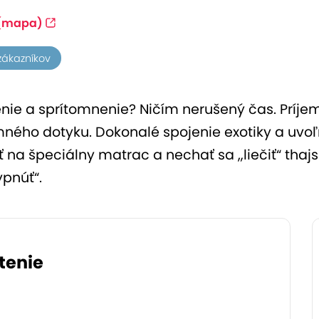
(mapa)
 zákazníkov
ľnenie a sprítomnenie? Ničím nerušený čas. Príj
mného dotyku. Dokonalé spojenie exotiky a uvoľ
úť na špeciálny matrac a nechať sa „liečiť“ tha
ypnúť“.
tenie