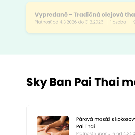
Vypredané - Tradičná olejová tha
Platnosť od 4.3.2026 do 31.8.2026
1 osoba
Sky Ban Pai Thai má
Párová masáž s kokosov
Pai Thai
Platnosť kupónu je od 4.3.2