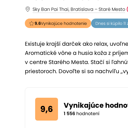
Sky Ban Pai Thai, Bratislava – Staré Mesto
9.6
Vynikajúce hodnotenie
Dnes si kúpilo 11
Existuje krajší darček ako relax, uvo
Aromatické vône a husia koža z príje
v centre Starého Mesta. Stačí si ľahn
priestoroch. Dovoľte si sa nachvíľu „v
Vynikajúce hodno
9,6
1 556
hodnotení