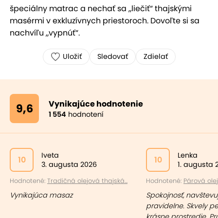
špeciálny matrac a nechať sa „liečiť“ thajskými
masérmi v exkluzívnych priestoroch. Dovoľte si sa
nachvíľu „vypnúť“.
Uložiť
Sledovať
Zdielať
Vynikajúce hodnotenie
9,6
1 554
hodnotení
Iveta
Lenka
10
10
3. augusta 2026
1. augusta 
Hodnotené:
Tradičná olejová thajská...
Hodnotené:
Párová olej
Vynikajúca masaz
Spokojnosť, navštev
pravidelne. Skvely pe
krásne prostredie. Pr