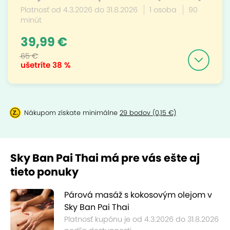
Platnosť od 4.3.2026 do 31.8.2026
1 osoba
90
minút
39,99 €
65 €
ušetríte
38 %
Nákupom získate minimálne
29 bodov (0,15 €)
Sky Ban Pai Thai má pre vás ešte aj
tieto ponuky
Párová masáž s kokosovým olejom v
Sky Ban Pai Thai
Platnosť kupónu je od 4.3.2026 do 31.8.2026