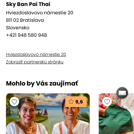
Sky Ban Pai Thai
Rytmické kompresie, valcovanie končatín a jemné
Hviezdoslavovo námestie 20
kolísanie sú metódy thajskej masáže, ktorými
811 02 Bratislava
masér postupne uvoľňuje a správne usporiada
Slovensko
energie v tele. Rôzna intenzita tlaku je aplikovaná
+421 948 580 948
na energetických dráhach pozdĺž tela v súlade s
princípmi Ajurvédy.
Hviezdoslavovo námestie 20
Zobraziť partnerskú stránku
Mohlo by Vás zaujímať
9,6