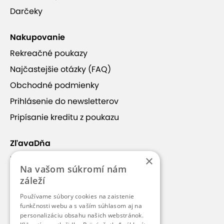
Darčeky
Nakupovanie
Rekreačné poukazy
Najčastejšie otázky (FAQ)
Obchodné podmienky
Prihlásenie do newsletterov
Pripísanie kreditu z poukazu
ZľavaDňa
×
Náš príbeh
Na vašom súkromí nám
Kontakt
záleží
Kariéra
Používame súbory cookies na zaistenie
funkčnosti webu a s vaším súhlasom aj na
Blog
personalizáciu obsahu našich webstránok.
Pre médiá