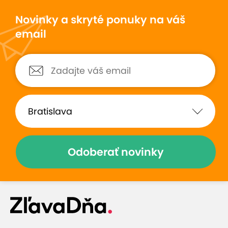
Novinky a skryté ponuky na váš
email
Odoberať novinky