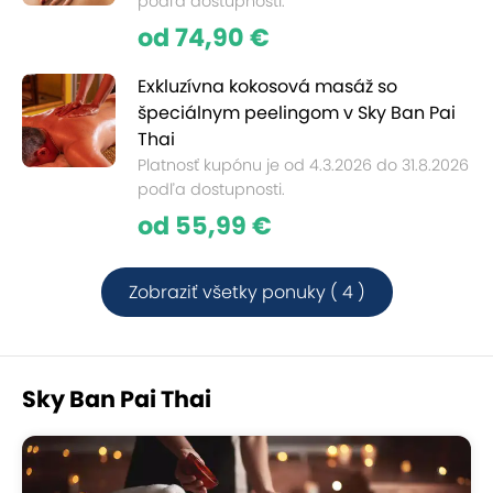
podľa dostupnosti.
od 74,90 €
Exkluzívna kokosová masáž so
špeciálnym peelingom v Sky Ban Pai
Thai
Platnosť kupónu je od 4.3.2026 do 31.8.2026
podľa dostupnosti.
od 55,99 €
Zobraziť všetky ponuky ( 4 )
Sky Ban Pai Thai