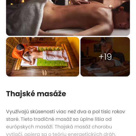
+19
Thajské masáže
Využívajú skúsenosti viac než dva a pol tisíc rokov
staré. Tieto tradičné masáž sa úplne líšia od
európskych masáží. Thajská masáž chorobu
vytlačí, opiera sa o teóriu energetických dráh,