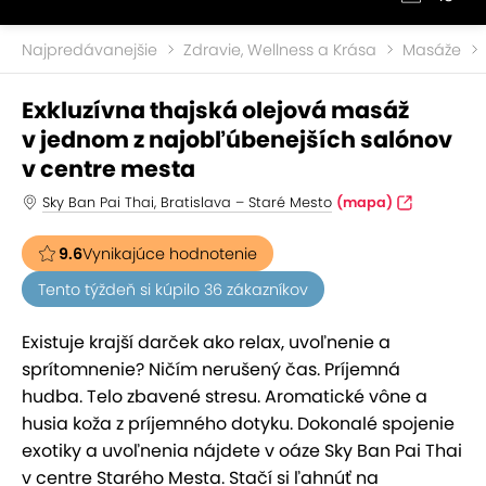
Najpredávanejšie
Zdravie, Wellness a Krása
Masáže
Exkluzívna thajská olejová masáž
v jednom z najobľúbenejších salónov
v centre mesta
Sky Ban Pai Thai, Bratislava – Staré Mesto
(mapa)
9.6
Vynikajúce hodnotenie
Tento týždeň si kúpilo 36 zákazníkov
Existuje krajší darček ako relax, uvoľnenie a
sprítomnenie? Ničím nerušený čas. Príjemná
hudba. Telo zbavené stresu. Aromatické vône a
husia koža z príjemného dotyku. Dokonalé spojenie
exotiky a uvoľnenia nájdete v oáze Sky Ban Pai Thai
v centre Starého Mesta. Stačí si ľahnúť na