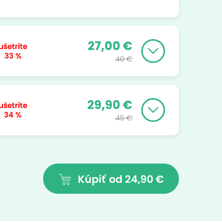
27,00 €
ušetríte
33 %
40 €
29,90 €
ušetríte
34 %
45 €
Kúpiť
od 24,90 €