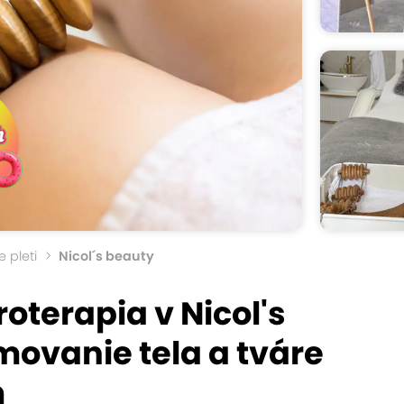
e pleti
Nicol´s beauty
terapia v Nicol's
movanie tela a tváre
m