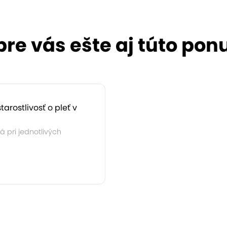
pre vás ešte aj túto pon
arostlivosť o pleť v
 pri jednotlivých