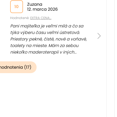
Zuzana
10
12. marca 2026
Hodnotené:
EXTRA CENA:...
Pani majiteľka je veľmi milá a čo sa
týka výberu času veľmi ústretová.
Priestory pekné, čisté, nové a voňavé,
toalety na mieste. Mám za sebou
niekoľko maderoterapii v iných...
(
Zobraziť
)
hodnotenia (17)