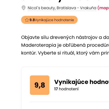
Nicol´s beauty, Bratislava - Vrakuňa
(map
9.8
Vynikajúce hodnotenie
Objavte silu drevených nástrojov a do
Maderoterapia je obľúbená procedúr
kontúr. Vyberte si rituál, ktorý vám pr
Vynikajúce hodno
9,8
17
hodnotení