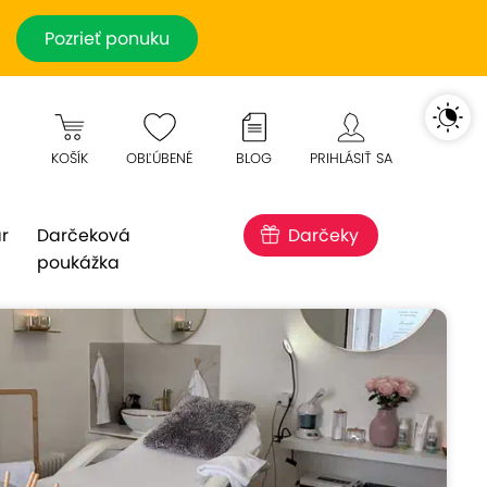
Pozrieť ponuku
KOŠÍK
OBĽÚBENÉ
BLOG
PRIHLÁSIŤ SA
r
Darčeková
Darčeky
poukážka