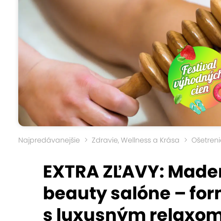
Najpredávanejšie
Zdravie, Wellness a Krása
Ošetreni
EXTRA ZĽAVY: Madero
beauty salóne – for
s luxusným relaxo