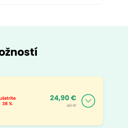
ožností
24,90 €
ušetríte
38 %
40 €