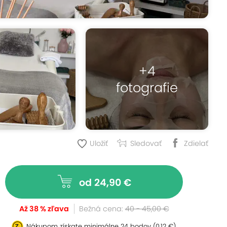
+4
fotografie
Uložiť
Sledovať
Zdielať
od 24,90 €
Až 38 % zľava
Bežná cena:
40 - 45,00 €
Nákupom získate minimálne
24 bodov
(0,12 €)