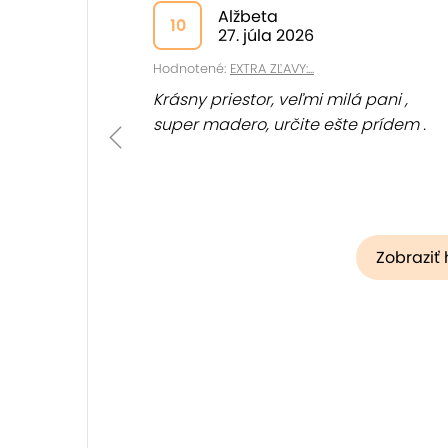
Alžbeta
10
27. júla 2026
Hodnotené:
EXTRA ZĽAVY:...
Krásny priestor, veľmi milá pani ,
super madero, určite ešte prídem .
Zobraziť 