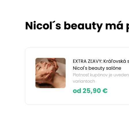
Nicol´s beauty má 
EXTRA ZĽAVY: Kráľovská st
Nicol's beauty salóne
Platnosť kupónov je uvedená
variantoch
od 25,90 €