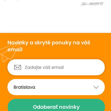
35 - 80,00 €
Novinky a skryté ponuky na váš
email
Odoberať novinky