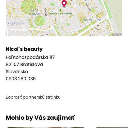
Či už túžite po hĺbkovom čistení, rozjasnení,
hydratácii alebo relaxačnej masáži tváre a dekoltu,
v Nicol's beauty nájdete rituál, ktorý
zvýrazní
prirodzenú krásu a dodá pleti svieži, upravený
vzhľad.
Nicol´s beauty
Poľnohospodárska 117
821 07 Bratislava
Slovensko
0903 260 036
Zobraziť partnerskú stránku
Mohlo by Vás zaujímať