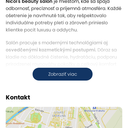
Nicol's beauty salón
je miestom, kde sa spája
odbornosť, precíznosť a príjemná atmosféra. Každé
ošetrenie je navrhnuté tak, aby rešpektovalo
individuálne potreby pleti a zároveň prinieslo
klientke pocit luxusu a oddychu.
Salón pracuje s modernými technológiami aj
osvedčenými kozmetickými postupmi.
Dôraz sa
kladie na dôkladné čistenie, hydratáciu, podporu
prirodzenej rovnováhy pokožky a celkový komfort
počas procedúry. Každý krok je vykonávaný s citom
Zobraziť viac
a profesionalitou.
Ošetrenia nie sú len kozmetickým úkonom, ale
Kontakt
zážitkom. Jemná hudba, harmonické prostredie a
individuálny prístup vytvárajú priestor, kde si
klientky môžu
oddýchnuť od každodenného
stresu.