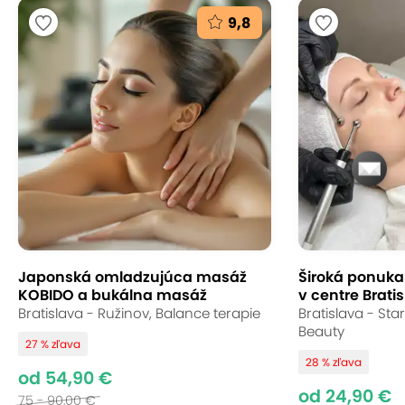
9,8
Japonská omladzujúca masáž
Široká ponuka s
KOBIDO a bukálna masáž
v centre Bratis
Bratislava - Ružinov, Balance terapie
Bratislava - St
Beauty
27 % zľava
28 % zľava
od 54,90 €
od 24,90 €
75 - 90,00 €