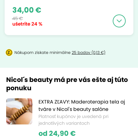
34,00 €
45 €
ušetríte
24 %
Nákupom získate minimálne
25 bodov (0,13 €)
Nicol´s beauty má pre vás ešte aj túto
ponuku
EXTRA ZĽAVY: Maderoterapia tela aj
tváre v Nicol's beauty salóne
Platnosť kupónov je uvedená pri
jednotlivých variantoch
od 24,90 €