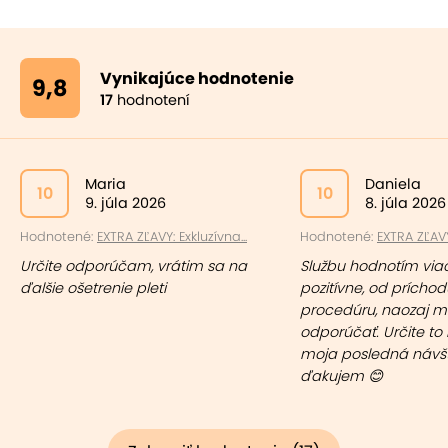
Vynikajúce hodnotenie
9,8
17
hodnotení
Maria
Daniela
10
10
9. júla 2026
8. júla 2026
Hodnotené:
EXTRA ZĽAVY: Exkluzívna...
Hodnotené:
EXTRA ZĽAVY
Určite odporúčam, vrátim sa na
Službu hodnotím via
ďalšie ošetrenie pleti
pozitívne, od príchod
procedúru, naozaj 
odporúčať. Určite to
moja posledná návš
ďakujem 😊