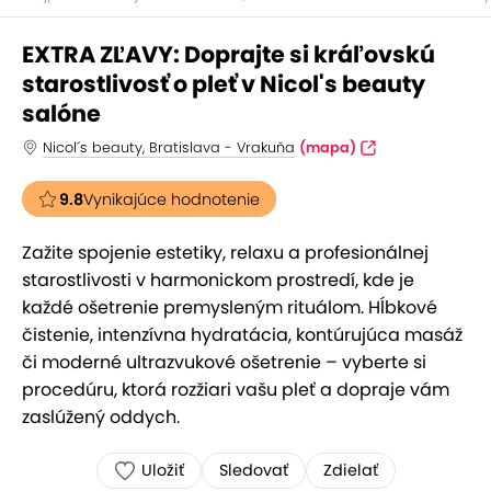
EXTRA ZĽAVY: Doprajte si kráľovskú
starostlivosť o pleť v Nicol's beauty
salóne
Nicol´s beauty, Bratislava - Vrakuňa
(mapa)
9.8
Vynikajúce hodnotenie
Zažite spojenie estetiky, relaxu a profesionálnej
starostlivosti v harmonickom prostredí, kde je
každé ošetrenie premysleným rituálom. Hĺbkové
čistenie, intenzívna hydratácia, kontúrujúca masáž
či moderné ultrazvukové ošetrenie – vyberte si
procedúru, ktorá rozžiari vašu pleť a dopraje vám
zaslúžený oddych.
Uložiť
Sledovať
Zdielať