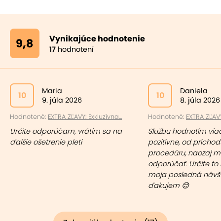
Vynikajúce hodnotenie
9,8
17
hodnotení
Maria
Daniela
10
10
9. júla 2026
8. júla 2026
Hodnotené:
EXTRA ZĽAVY: Exkluzívna...
Hodnotené:
EXTRA ZĽAVY
Určite odporúčam, vrátim sa na
Službu hodnotím via
ďalšie ošetrenie pleti
pozitívne, od príchod
procedúru, naozaj 
odporúčať. Určite to
moja posledná návš
ďakujem 😊