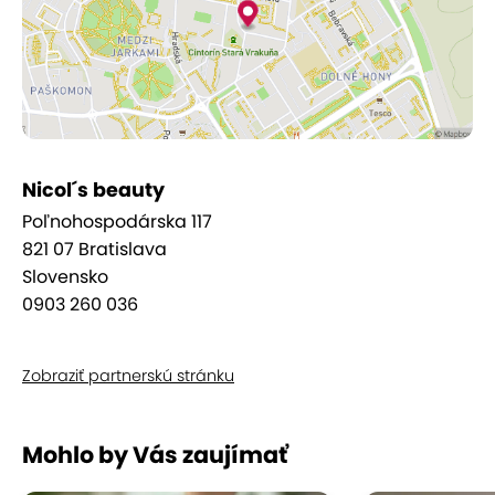
Či už túžite po hĺbkovom čistení, rozjasnení,
hydratácii alebo relaxačnej masáži tváre a dekoltu,
v Nicol's beauty nájdete rituál, ktorý
zvýrazní
prirodzenú krásu a dodá pleti svieži, upravený
vzhľad.
Nicol´s beauty
Poľnohospodárska 117
821 07 Bratislava
Slovensko
0903 260 036
Zobraziť partnerskú stránku
Mohlo by Vás zaujímať