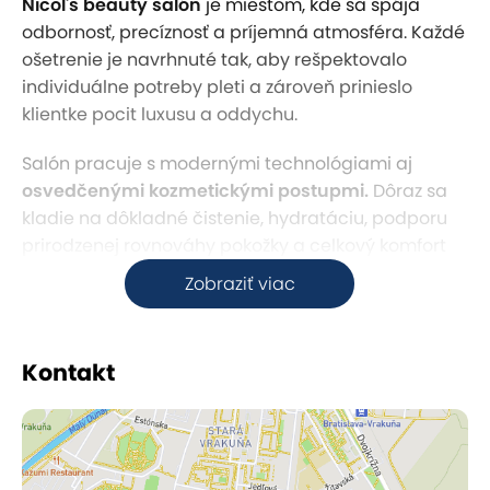
Nicol's beauty salón
je miestom, kde sa spája
odbornosť, precíznosť a príjemná atmosféra. Každé
ošetrenie je navrhnuté tak, aby rešpektovalo
individuálne potreby pleti a zároveň prinieslo
klientke pocit luxusu a oddychu.
Salón pracuje s modernými technológiami aj
osvedčenými kozmetickými postupmi.
Dôraz sa
kladie na dôkladné čistenie, hydratáciu, podporu
prirodzenej rovnováhy pokožky a celkový komfort
počas procedúry. Každý krok je vykonávaný s citom
Zobraziť viac
a profesionalitou.
Ošetrenia nie sú len kozmetickým úkonom, ale
Kontakt
zážitkom. Jemná hudba, harmonické prostredie a
individuálny prístup vytvárajú priestor, kde si
klientky môžu
oddýchnuť od každodenného
stresu.