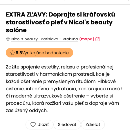
EXTRA ZĽAVY: Doprajte si kráľovskú
starostlivosť o pleť v Nicol's beauty
salóne
Nicol´s beauty, Bratislava - Vrakuňa
(mapa)
9.8
Vynikajúce hodnotenie
Zažite spojenie estetiky, relaxu a profesionálnej
starostlivosti v harmonickom prostredí, kde je
každé ošetrenie premysleným rituálom. Hĺbkové
čistenie, intenzívna hydratácia, kontúrujúca masáž
či moderné ultrazvukové ošetrenie – vyberte si
procedúru, ktorá rozžiari vašu pleť a dopraje vám
zaslúžený oddych.
Uložiť
Sledovať
Zdielať