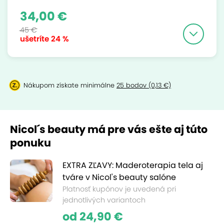
34,00 €
45 €
ušetríte
24 %
Nákupom získate minimálne
25 bodov (0,13 €)
Nicol´s beauty má pre vás ešte aj túto
ponuku
EXTRA ZĽAVY: Maderoterapia tela aj
tváre v Nicol's beauty salóne
Platnosť kupónov je uvedená pri
jednotlivých variantoch
od 24,90 €