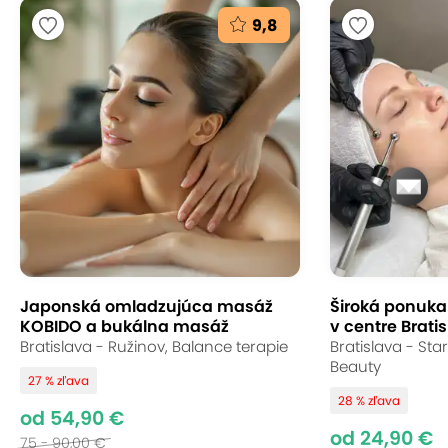
9,8
Japonská omladzujúca masáž
Široká ponuka s
KOBIDO a bukálna masáž
v centre Bratis
Bratislava - Ružinov, Balance terapie
Bratislava - St
Beauty
27 % zľava
28 % zľava
od 54,90 €
od 24,90 €
75 - 90,00 €