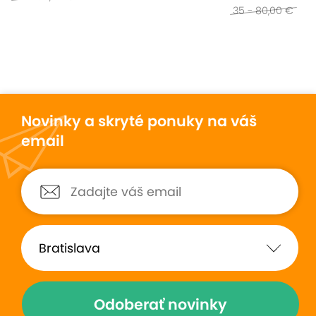
35 - 80,00 €
Novinky a skryté ponuky na váš
email
Odoberať novinky