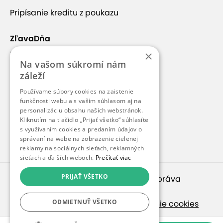
Pripísanie kreditu z poukazu
ZľavaDňa
×
Náš príbeh
Na vašom súkromí nám
Kontakt
záleží
Kariéra
Používame súbory cookies na zaistenie
funkčnosti webu a s vaším súhlasom aj na
Blog
personalizáciu obsahu našich webstránok.
Pre médiá
Kliknutím na tlačidlo „Prijať všetko“ súhlasíte
s využívaním cookies a predaním údajov o
Pre partnerov
správaní na webe na zobrazenie cielenej
reklamy na sociálnych sieťach, reklamných
sieťach a ďalších weboch.
Prečítať viac
PRIJAŤ VŠETKO
© 2010 – 2026
inspirago s. r. o.
. Všetky práva
vyhradené.
ODMIETNUŤ VŠETKO
Ochrana osobných údajov
|
Nastavenie cookies
Ak hľadáte ponuky v češtine, pozrite sa na