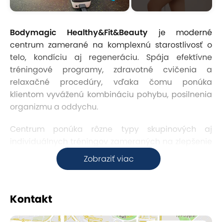
Bodymagic Healthy&Fit&Beauty
je moderné
centrum zamerané na komplexnú starostlivosť o
telo, kondíciu aj regeneráciu. Spája efektívne
tréningové programy, zdravotné cvičenia a
relaxačné procedúry, vďaka čomu ponúka
klientom vyváženú kombináciu pohybu, posilnenia
organizmu a oddychu.
Centrum ponúka rôzne typy skupinových aj
individuálnych tréningov zameraných na zlepšenie
fyzickej kondície, spevnenie postavy, redukciu
Zobraziť viac
hmotnosti či podporu správneho držania tela.
Klienti si môžu vybrať dynamické fitness tréningy,
zdravotné cvičenia alebo moderné tréningové
Kontakt
metódy pod vedením
skúsených trénerov.