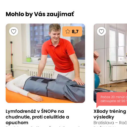
Mohlo by Vás zaujímať
8,7
Počas 20 minút 
aktivujete až 90 
Lymfodrenáž v ŠNOPe na
XBody tréning 
chudnutie, proti celulitíde a
výsledky
opuchom
Bratislava – Ra