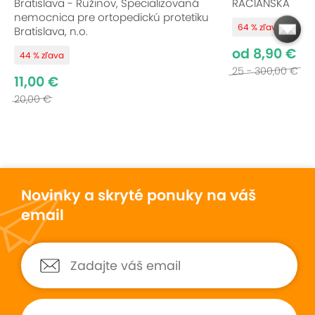
Bratislava - Ružinov, Špecializovaná
RAČIANSKA
nemocnica pre ortopedickú protetiku
64 % zľava
Bratislava, n.o.
od 8,90 €
44 % zľava
25 - 300,00 €
11,00 €
20,00 €
Novinky a skryté ponuky na váš
email