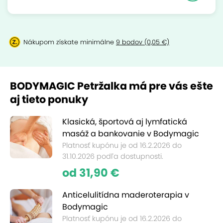
Nákupom získate minimálne
9 bodov (0,05 €)
BODYMAGIC Petržalka má pre vás ešte
aj tieto ponuky
Klasická, športová aj lymfatická
masáž a bankovanie v Bodymagic
Platnosť kupónu je od 16.2.2026 do
31.10.2026 podľa dostupnosti.
od 31,90 €
Anticelulitídna maderoterapia v
Bodymagic
Platnosť kupónu je od 16.2.2026 do