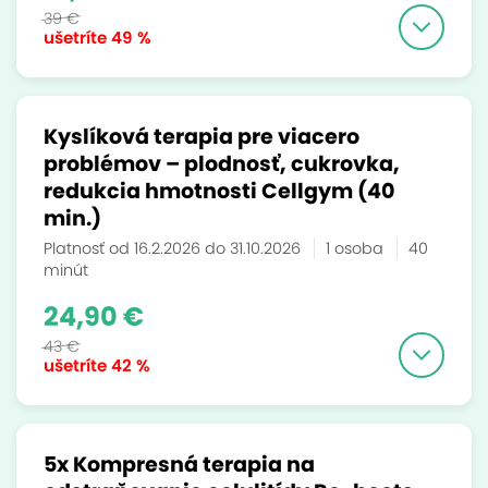
39 €
ušetríte
49 %
Kyslíková terapia pre viacero
problémov – plodnosť, cukrovka,
redukcia hmotnosti Cellgym (40
min.)
Platnosť od 16.2.2026 do 31.10.2026
1 osoba
40
minút
24,90 €
43 €
ušetríte
42 %
5x Kompresná terapia na