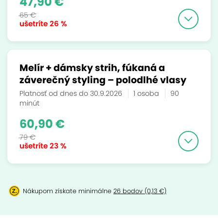
47,90 €
65 €
ušetríte
26 %
Melír + dámsky strih, fúkaná a
záverečný styling – polodlhé vlasy
Platnosť od dnes do 30.9.2026
1 osoba
90
minút
60,90 €
79 €
ušetríte
23 %
Nákupom získate minimálne
26 bodov (0,13 €)