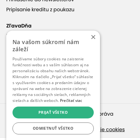
Pripísanie kreditu z poukazu
ZľavaDňa
×
Náš príbeh
Na vašom súkromí nám
Kontakt
záleží
Kariéra
Používame súbory cookies na zaistenie
funkčnosti webu a s vaším súhlasom aj na
Blog
personalizáciu obsahu našich webstránok.
Pre médiá
Kliknutím na tlačidlo „Prijať všetko“ súhlasíte
s využívaním cookies a predaním údajov o
Pre partnerov
správaní na webe na zobrazenie cielenej
reklamy na sociálnych sieťach, reklamných
sieťach a ďalších weboch.
Prečítať viac
PRIJAŤ VŠETKO
© 2010 – 2026
inspirago s. r. o.
. Všetky práva
vyhradené.
ODMIETNUŤ VŠETKO
Ochrana osobných údajov
|
Nastavenie cookies