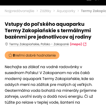
Najpredávanejšie
Zážitky
Aquaparky
Termy Zakopi
Vstupy do poľského aquaparku
Termy Zakopiańskie s termálnymi
bazénmi pre jednotlivcov aj rodiny
Termy Zakopiańskie, Poľsko - Zakopané
(mapa)
8
Veľmi dobré hodnotenie
Nechajte sa zlákať na vodné radovánky v
susednom Poľsku! V Zakopanom na vás čaká
moderný aquapark Termy Zakopiańskie, kde sa
oddych mení na zážitok pre malých aj veľkých.
Geotermálna voda bohatá na minerály príjemne
zahreje, uvoľní svaly a dodá novú energiu. Či už
túžite po relaxe v teplej vode, šantení na