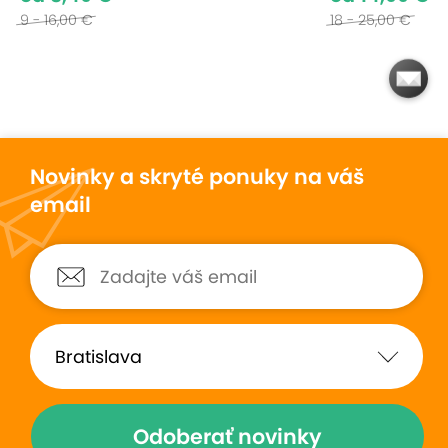
9 - 16,00 €
18 - 25,00 €
Novinky a skryté ponuky na váš
email
Odoberať novinky