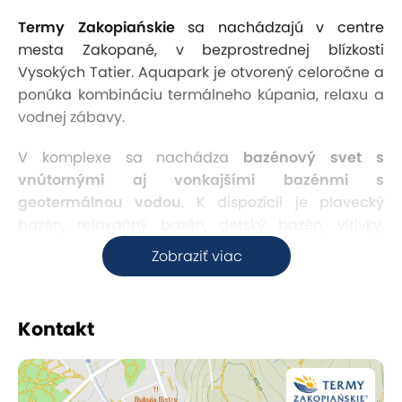
Termy Zakopiańskie
sa nachádzajú v centre
mesta Zakopané, v bezprostrednej blízkosti
Vysokých Tatier. Aquapark je otvorený celoročne a
ponúka kombináciu termálneho kúpania, relaxu a
vodnej zábavy.
V komplexe sa nachádza
bazénový svet s
vnútornými aj vonkajšími bazénmi s
geotermálnou vodou
. K dispozícii je plavecký
bazén, relaxačný bazén, detský bazén, vírivky,
divoká rieka a viacero vodných atrakcií vrátane
Zobraziť viac
toboganov a šmykľaviek. Súčasťou priestoru je aj
pozorovacia paluba s ležadlami určená na
oddych.
Kontakt
V rámci vybraných vstupov je sprístupnený aj
saunový svet
. Návštevníci tu nájdu fínsku saunu,
biosaunu, soľnú saunu a parnú saunu, ďalej