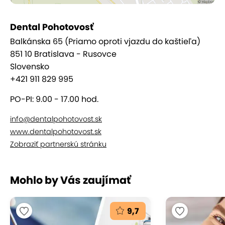
Dental Pohotovosť
Balkánska 65 (Priamo oproti vjazdu do kaštieľa)
851 10 Bratislava - Rusovce
Dentálna hygiena – základ
Slovensko
+421 911 829 995
zdravého chrupu
PO-PI: 9.00 - 17.00 hod.
Preventívna dentálna hygiena je kľúčom k
info@dentalpohotovost.sk
zdravým ďasnám, odstráneniu zubného
www.dentalpohotovost.sk
kameňa, povlaku a pigmentácií
, ktoré môžu viesť
Zobraziť partnerskú stránku
k zápalom či kazom. Profesionálne hygienické
ošetrenie podporuje svieži dych, zdravé ďasná a je
dôležitou súčasťou bežnej starostlivosti o ústnu
Mohlo by Vás zaujímať
dutinu.
9,7
Výhody starostlivosti v Dental