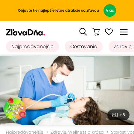
Objavte tie najlepšie letné atrakcie so zľavou
Viac
Najpredávanejšie
Cestovanie
Zdravie,
+5
Najpredávanejšie
Zdravie, Wellness a Krása
Starostlivo