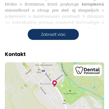
klinika v Bratislave, ktorá poskytuje
komplexnú
starostlivosť o chrup pre deti aj dospelých
v
príjemnom a bezstresovom prostredí. S dôrazom
na
individuálny prístup, moderné technológie a
bezbolestné ošetrenia
sa tu starajú o zdravý a
Zobraziť viac
krásny úsmev každej rodiny.
Kontakt