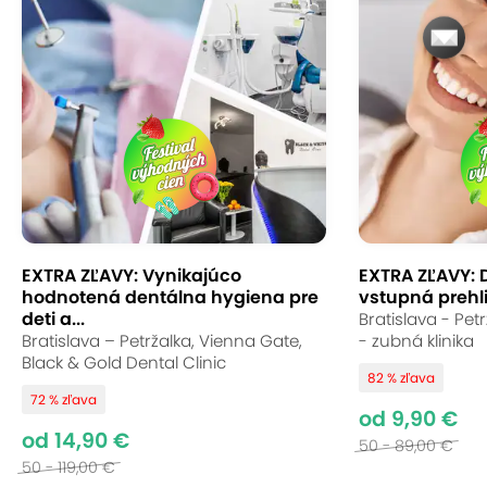
Pohotovosť
Klinika prijíma nových pacientov aj urgentné
prípady bez čakania – stačí zavolať
24/7
a
dohodnúť si termín. Dental Pohotovosť kombinuje
preventívnu, estetickú aj urgentnú starostlivosť pod
jednou strechou, takže všetko, čo vaše zuby
potrebujú, riešite pohodlne na jednom mieste.
EXTRA ZĽAVY: Vynikajúco
EXTRA ZĽAVY: 
hodnotená dentálna hygiena pre
vstupná prehli
deti a...
Bratislava - Pet
Bratislava – Petržalka, Vienna Gate,
- zubná klinika
Black & Gold Dental Clinic
82 % zľava
72 % zľava
od 9,90 €
od 14,90 €
50 - 89,00 €
50 - 119,00 €