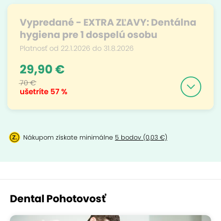
Vypredané - EXTRA ZĽAVY: Dentálna
hygiena pre 1 dospelú osobu
Platnosť od 22.1.2026 do 31.8.2026
29,90 €
70 €
ušetríte
57 %
Nákupom získate minimálne
5 bodov (0,03 €)
Dental Pohotovosť