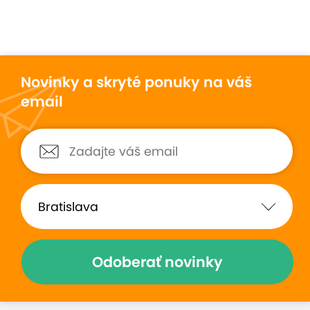
Novinky a skryté ponuky na váš
email
Odoberať novinky