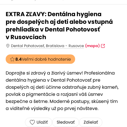
EXTRA ZĽAVY: Dentálna hygiena
pre dospelých aj deti alebo vstupná
prehliadka v Dental Pohotovosť
v Rusovciach
Dental Pohotovosť, Bratislava - Rusovce
(mapa)
8.4
Veľmi dobré hodnotenie
Doprajte si zdravý a žiarivý úsmev! Profesionálna
dentálna hygiena v Dental Pohotovosť pre
dospelých aj deti účinne odstraňuje zubný kameň,
povlak a pigmentácie a rozjasní váš úsmev
bezpečne a šetrne. Moderné postupy, skúsený tím
a viditeľné výsledky už po prvej návšteve.
Uložiť
Sledovať
Zdielať