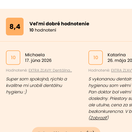
Veľmi dobré hodnotenie
8,4
10
hodnotení
Michaela
Katarína
10
10
17. júna 2026
26. mája 2
Hodnotené:
EXTRA ZĽAVY: Dentálna...
Hodnotené:
EXTRA ZĽAVY
Super som spokojná, rýchlo a
S vykonanou dental
kvalitne mi urobili dentálnu
hygienou som velmi 
hygienu :)
Pan doktor bol velmi 
dosledny. Priestory s
ale utulne, cena za s
bezkonkurencna. V bliz
(
Zobraziť
)