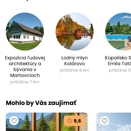
Expozícia ľudovej
Lodný mlyn
Kúpalisko 
architektúry a
Kolárovo
Emila Tat
bývania v
približne 8 km
približne 
Martovciach
približne 7 km
Mohlo by Vás zaujímať
9,6