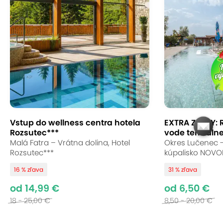
Vstup do wellness centra hotela
EXTRA ZĽAVY: 
Rozsutec***
vode termálneh
Malá Fatra – Vrátna dolina, Hotel
Okres Lučenec 
Rozsutec***
kúpalisko NOVO
16 % zľava
31 % zľava
od 14,99 €
od 6,50 €
18 - 25,00 €
8,50 - 20,00 €