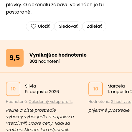
plavky. O dokonalú zábavu vo vlnách je tu
postarané!
Uložiť
Sledovať
Zdielať
Vynikajúce hodnotenie
9,5
302
hodnotení
Silvia
Marcela
10
10
5. augusta 2026
1. augusta 
Hodnotené:
Celodenný vstup pre 1...
Hodnotené:
2 hod. vstup
Pekne a ciste prostredie,
príjemné prostredie
vyborny vyber jedla a napojov a
vsetci mili. Dobre ceny. Radi sa
vratime. Mozem len odporucit.