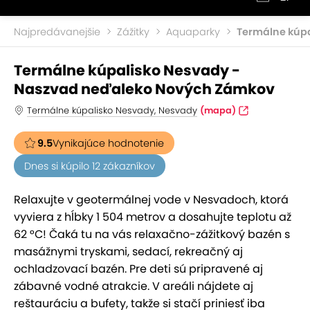
Najpredávanejšie
Zážitky
Aquaparky
Termálne kúp
Termálne kúpalisko Nesvady -
Naszvad neďaleko Nových Zámkov
Termálne kúpalisko Nesvady, Nesvady
(mapa)
9.5
Vynikajúce hodnotenie
Dnes si kúpilo 12 zákazníkov
Relaxujte v geotermálnej vode v Nesvadoch, ktorá
vyviera z hĺbky 1 504 metrov a dosahujte teplotu až
62 °C! Čaká tu na vás relaxačno-zážitkový bazén s
masážnymi tryskami, sedací, rekreačný aj
ochladzovací bazén. Pre deti sú pripravené aj
zábavné vodné atrakcie. V areáli nájdete aj
reštauráciu a bufety, takže si stačí priniesť iba