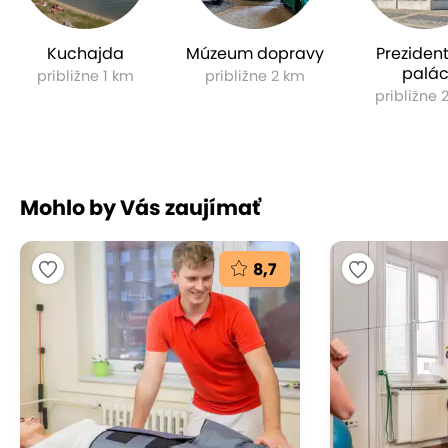
Kuchajda
Múzeum dopravy
Preziden
palá
približne 1 km
približne 2 km
približne 
Mohlo by Vás zaujímať
8,7