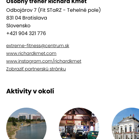
Osobný tréner Richard Kmeť
Odbojárov 7 (Fit STaRZ - Tehelné pole)
831 04 Bratislava
Slovensko
+421 904 321 776
extreme-fitness@centrum.sk
www.richardkmet.com
www.instagram.com/richardkmet
Zobraziť partnerskú stránku
Aktivity v okolí