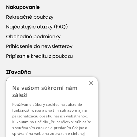
Nakupovanie
Rekreačné poukazy
Najčastejšie otázky (FAQ)
Obchodné podmienky
Prihlásenie do newsletterov
Pripísanie kreditu z poukazu
ZľavaDňa
×
Náš príbeh
Na vašom súkromí nám
Kontakt
záleží
Kariéra
Používame súbory cookies na zaistenie
funkčnosti webu a s vaším súhlasom aj na
Blog
personalizáciu obsahu našich webstránok.
Pre médiá
Kliknutím na tlačidlo „Prijať všetko“ súhlasíte
s využívaním cookies a predaním údajov o
Pre partnerov
správaní na webe na zobrazenie cielenej