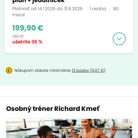
plán + jedálniček
Platnosť od 14.1.2026 do 31.8.2026
1 osoba
80
minút
199,90 €
310 €
ušetríte
36 %
Nákupom získate minimálne
13 bodov (0,07 €)
Osobný tréner Richard Kmeť