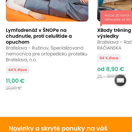
Počas 20 minút 
aktivujete až 90 
Lymfodrenáž v ŠNOPe na
XBody tréning 
chudnutie, proti celulitíde a
výsledky
opuchom
Bratislava – Ra
Bratislava - Ružinov, Špecializovaná
RAČIANSKA
nemocnica pre ortopedickú protetiku
64 % zľava
Bratislava, n.o.
od 8,90 €
44 % zľava
25 - 300,00 €
11,00 €
20,00 €
Novinky a skryté ponuky na váš