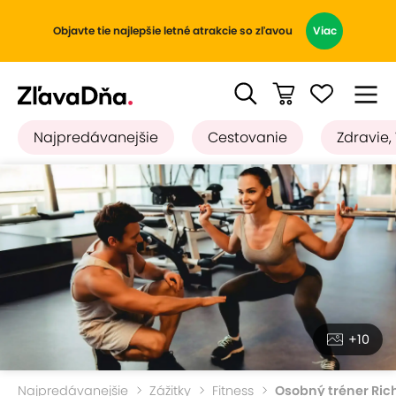
Objavte tie najlepšie letné atrakcie so zľavou
Viac
Najpredávanejšie
Cestovanie
Zdravie,
+10
Najpredávanejšie
Zážitky
Fitness
Osobný tréner Ri