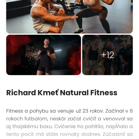
+12
Richard Kmeť Natural Fitness
Fitness a pohybu sa venuje už 23 rokov. Začínal v 6
rokoch futbalom, neskôr začal cvičiť a venovval sa
aj thajskému boxu. Cvičenie ho pohltilo, napĺňalo a
tento pocit má stále rovnaký dodnes. Zúčastnil sa