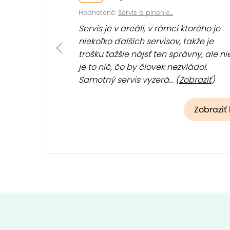
Hodnotené:
Servis a plnenie...
Servis je v areáli, v rámci ktorého je
niekoľko ďalších servisov, takže je
trošku ťažšie nájsť ten správny, ale ni
je to nič, čo by človek nezvládol.
Samotný servis vyzerá... (
Zobraziť
)
Zobraziť