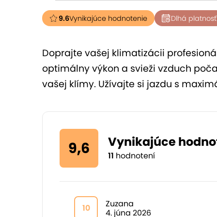
9.6
Vynikajúce hodnotenie
Dlhá platnosť
Doprajte vašej klimatizácii profesionál
optimálny výkon a svieži vzduch poča
vašej klímy. Užívajte si jazdu s maxim
Vynikajúce hodno
9,6
11
hodnotení
Zuzana
10
4. júna 2026