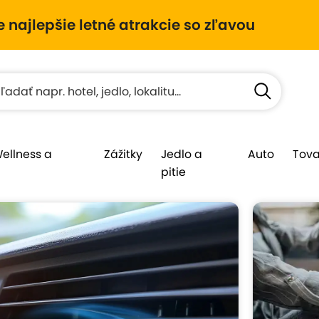
e najlepšie letné atrakcie so zľavou
Wellness a
Zážitky
Jedlo a
Auto
Tova
pitie