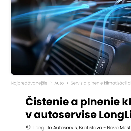
Najpredávanejšie
Auto
Servis a plnenie klimatizácii 
Čistenie a plnenie k
v autoservise LongL
LongLife Autoservis, Bratislava - Nové Mes