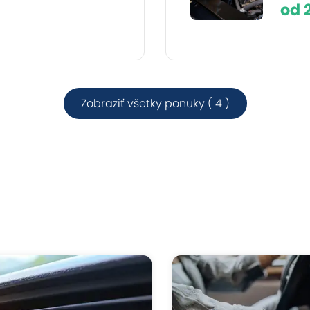
od 
Zobraziť všetky ponuky ( 4 )