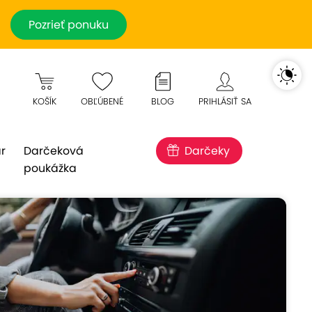
Pozrieť ponuku
KOŠÍK
OBĽÚBENÉ
BLOG
PRIHLÁSIŤ SA
r
Darčeková
Darčeky
poukážka