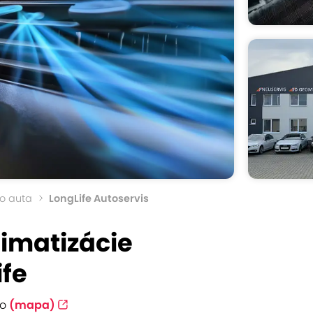
do auta
LongLife Autoservis
limatizácie
ife
to
(mapa)