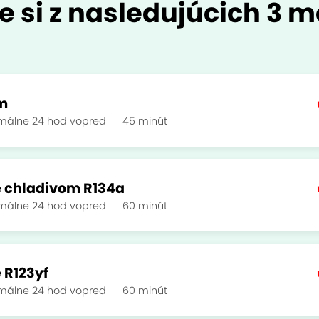
e si z nasledujúcich 3 m
om
málne 24 hod vopred
45 minút
ie chladivom R134a
málne 24 hod vopred
60 minút
 R123yf
málne 24 hod vopred
60 minút