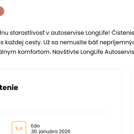
nu starostlivosť v autoservise LongLife! Čisteni
s každej cesty. Už sa nemusíte báť nepríjemný
álnym komfortom. Navštívte LongLife Autoservis 
tenie
Edo
9,4
30. januára 2026