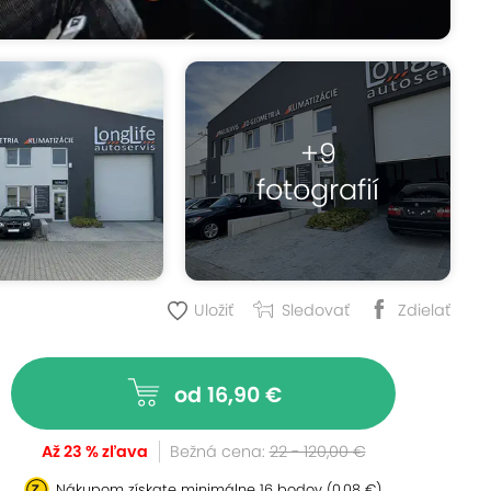
+9
fotografií
Uložiť
Sledovať
Zdielať
od 16,90 €
Až 23 % zľava
Bežná cena:
22 - 120,00 €
Nákupom získate minimálne
16 bodov
(0,08 €)