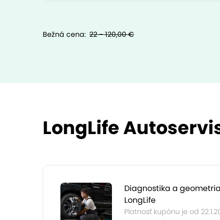
Bežná cena:
22 - 120,00 €
LongLife Autoservi
Diagnostika a geometria
LongLife
Platnosť kupónu je od 22.1.2