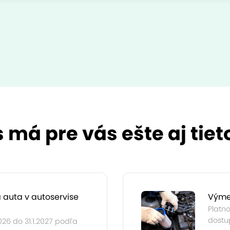
s má pre vás ešte aj tie
 auta v autoservise
Výmen
Platno
dostup
026 do 31.1.2027 podľa