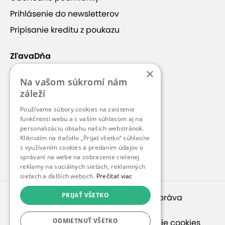
Prihlásenie do newsletterov
Pripísanie kreditu z poukazu
ZľavaDňa
×
Náš príbeh
Na vašom súkromí nám
Kontakt
záleží
Kariéra
Používame súbory cookies na zaistenie
funkčnosti webu a s vaším súhlasom aj na
Blog
personalizáciu obsahu našich webstránok.
Pre médiá
Kliknutím na tlačidlo „Prijať všetko“ súhlasíte
s využívaním cookies a predaním údajov o
Pre partnerov
správaní na webe na zobrazenie cielenej
reklamy na sociálnych sieťach, reklamných
sieťach a ďalších weboch.
Prečítať viac
PRIJAŤ VŠETKO
© 2010 – 2026
inspirago s. r. o.
. Všetky práva
vyhradené.
ODMIETNUŤ VŠETKO
Ochrana osobných údajov
|
Nastavenie cookies