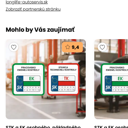
longlife-autoservis.sk
Zobraziť partnerskú stránku
Mohlo by Vás zaujímať
9,4
STK a EK osobného, nákladného
STK a EK osob