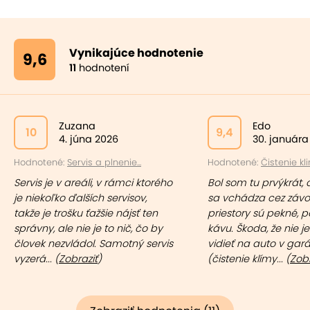
Vynikajúce hodnotenie
9,6
11
hodnotení
Zuzana
Edo
10
9,4
4. júna 2026
30. januára
Hodnotené:
Servis a plnenie...
Hodnotené:
Čistenie kli
Servis je v areáli, v rámci ktorého
Bol som tu prvýkrát, 
je niekoľko ďalších servisov,
sa vchádza cez závo
takže je trošku ťažšie nájsť ten
priestory sú pekné, p
správny, ale nie je to nič, čo by
kávu. Škoda, že nie 
človek nezvládol. Samotný servis
vidieť na auto v gar
vyzerá... (
Zobraziť
)
(čistenie klímy... (
Zobr