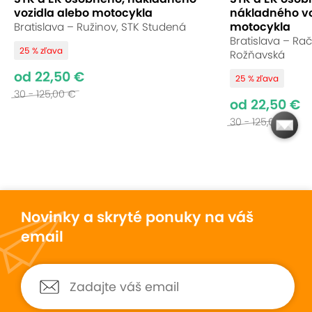
vozidla alebo motocykla
nákladného vo
motocykla
Bratislava – Ružinov, STK Studená
Bratislava – Rač
25 % zľava
Rožňavská
od 22,50 €
25 % zľava
30 - 125,00 €
od 22,50 €
30 - 125,00 €
Novinky a skryté ponuky na váš
email