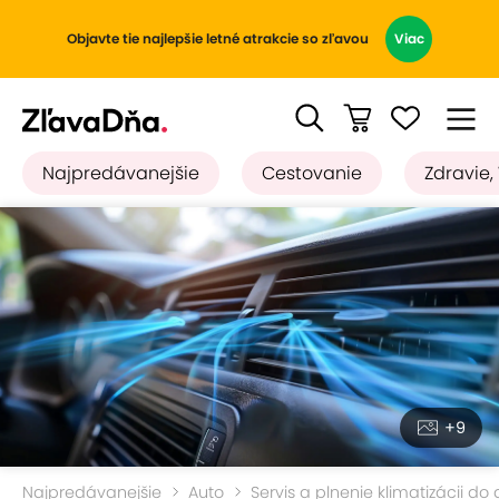
Objavte tie najlepšie letné atrakcie so zľavou
Viac
Najpredávanejšie
Cestovanie
Zdravie,
+9
Najpredávanejšie
Auto
Servis a plnenie klimatizácii do