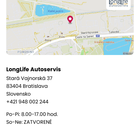
profesionalite, spoľahlivosti a zodpovednom
prístupe. Vaše auto si totiž zaslúži len to najlepšie!
LongLife Autoservis
Stará Vajnorská 37
83404 Bratislava
Slovensko
+421 948 002 244
Po-Pi: 8.00-17.00 hod.
So-Ne: ZATVORENÉ