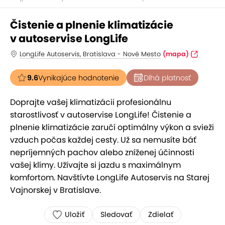
Čistenie a plnenie klimatizácie
v autoservise LongLife
LongLife Autoservis, Bratislava - Nové Mesto
(mapa)
9.6
Vynikajúce hodnotenie
Dlhá platnosť
Doprajte vašej klimatizácii profesionálnu
starostlivosť v autoservise LongLife! Čistenie a
plnenie klimatizácie zaručí optimálny výkon a svieži
vzduch počas každej cesty. Už sa nemusíte báť
nepríjemných pachov alebo zníženej účinnosti
vašej klímy. Užívajte si jazdu s maximálnym
komfortom. Navštívte LongLife Autoservis na Starej
Vajnorskej v Bratislave.
Uložiť
Sledovať
Zdielať