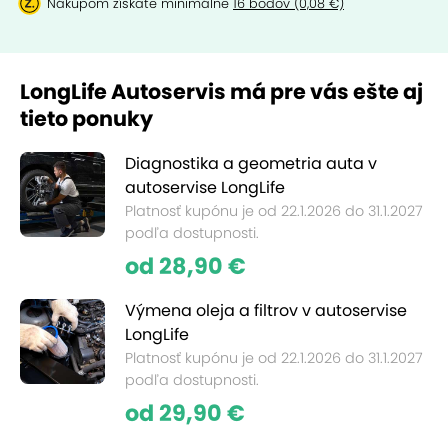
Nákupom získate minimálne
16 bodov (0,08 €)
LongLife Autoservis má pre vás ešte aj
tieto ponuky
Diagnostika a geometria auta v
autoservise LongLife
Platnosť kupónu je od 22.1.2026 do 31.1.2027
podľa dostupnosti.
od 28,90 €
Výmena oleja a filtrov v autoservise
LongLife
Platnosť kupónu je od 22.1.2026 do 31.1.2027
podľa dostupnosti.
od 29,90 €