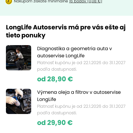
Nákupom získate minimálne
16 bodov (0,08 €)
LongLife Autoservis má pre vás ešte aj
tieto ponuky
Diagnostika a geometria auta v
autoservise LongLife
Platnosť kupónu je od 22.1.2026 do 31.1.2027
podľa dostupnosti.
od 28,90 €
Výmena oleja a filtrov v autoservise
LongLife
Platnosť kupónu je od 22.1.2026 do 31.1.2027
podľa dostupnosti.
od 29,90 €