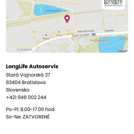
profesionalite, spoľahlivosti a zodpovednom
prístupe. Vaše auto si totiž zaslúži len to najlepšie!
LongLife Autoservis
Stará Vajnorská 37
83404 Bratislava
Slovensko
+421 948 002 244
Po-Pi: 8.00-17.00 hod.
So-Ne: ZATVORENÉ