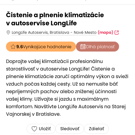
Čistenie a plnenie klimatizácie
v autoservise LongLife
LongLife Autoservis, Bratislava - Nové Mesto
(mapa)
9.6
Vynikajúce hodnotenie
Dlhá platnosť
Doprajte vašej klimatizácii profesionálnu
starostlivosť v autoservise LongLife! Čistenie a
plnenie klimatizácie zaručí optimálny výkon a svieži
vzduch počas každej cesty. Už sa nemusíte báť
nepríjemných pachov alebo zníženej účinnosti
vašej klímy. Užívajte si jazdu s maximálnym
komfortom. Navštívte LongLife Autoservis na Starej
Vajnorskej v Bratislave.
Uložiť
Sledovať
Zdielať