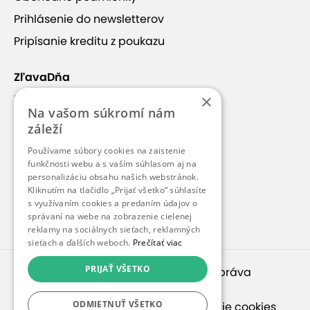
Prihlásenie do newsletterov
Pripísanie kreditu z poukazu
ZľavaDňa
×
Náš príbeh
Na vašom súkromí nám
Kontakt
záleží
Kariéra
Používame súbory cookies na zaistenie
funkčnosti webu a s vaším súhlasom aj na
Blog
personalizáciu obsahu našich webstránok.
Pre médiá
Kliknutím na tlačidlo „Prijať všetko“ súhlasíte
s využívaním cookies a predaním údajov o
Pre partnerov
správaní na webe na zobrazenie cielenej
reklamy na sociálnych sieťach, reklamných
sieťach a ďalších weboch.
Prečítať viac
PRIJAŤ VŠETKO
© 2010 – 2026
inspirago s. r. o.
. Všetky práva
vyhradené.
ODMIETNUŤ VŠETKO
Ochrana osobných údajov
|
Nastavenie cookies