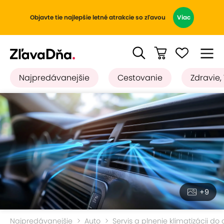
Objavte tie najlepšie letné atrakcie so zľavou
Viac
Najpredávanejšie
Cestovanie
Zdravie,
+9
Najpredávanejšie
Auto
Servis a plnenie klimatizácii do