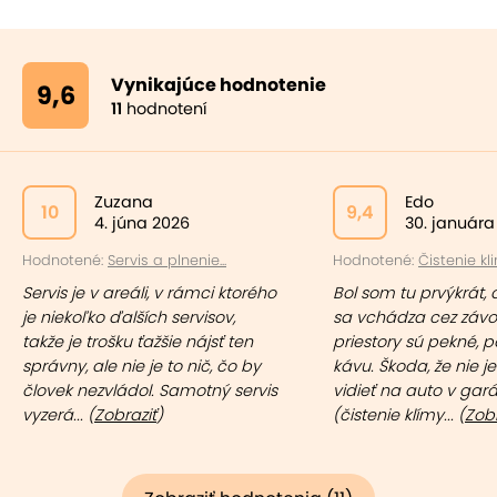
Vynikajúce hodnotenie
9,6
11
hodnotení
Zuzana
Edo
10
9,4
4. júna 2026
30. januára
Hodnotené:
Servis a plnenie...
Hodnotené:
Čistenie kli
Servis je v areáli, v rámci ktorého
Bol som tu prvýkrát, 
je niekoľko ďalších servisov,
sa vchádza cez závo
takže je trošku ťažšie nájsť ten
priestory sú pekné, p
správny, ale nie je to nič, čo by
kávu. Škoda, že nie 
človek nezvládol. Samotný servis
vidieť na auto v gar
vyzerá... (
Zobraziť
)
(čistenie klímy... (
Zobr