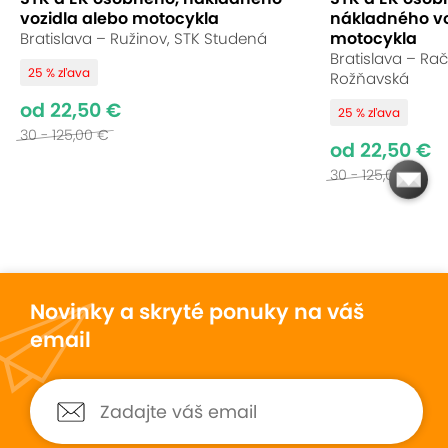
vozidla alebo motocykla
nákladného vo
motocykla
Bratislava – Ružinov, STK Studená
Bratislava – Rač
25 % zľava
Rožňavská
od 22,50 €
25 % zľava
30 - 125,00 €
od 22,50 €
30 - 125,00 €
Novinky a skryté ponuky na váš
email