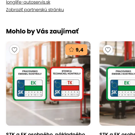
longlife-autoservis.sk
Zobraziť partnerskú stránku
Mohlo by Vás zaujímať
9,4
STK a EK osobného, nákladného
STK a EK osob