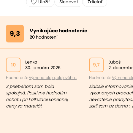
Uložiť
Sledovať
Zdielať
Vynikajúce hodnotenie
9,3
20
hodnotení
Lenka
Ľuboš
10
9,7
30. januára 2026
2. decembr
Hodnotené:
Výmena oleja, olejového...
Hodnotené:
Výmena olej
S priebehom som bola
slabsie informovanie
spokojná. Pozitívne hodnotím
vykonanych pracach
ochotu pri kalkulácii konečnej
nevratenie prebytocn
ceny za materiál.
zistil som az doma :-