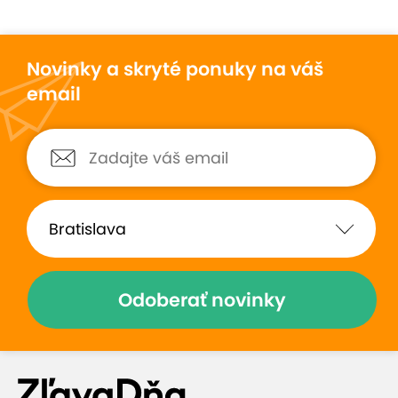
Novinky a skryté ponuky na váš
email
Odoberať novinky