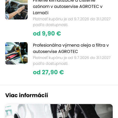
Plnenie klimatizácie a čistenie
ozónom v autoservise AGROTEC v
Lamači
Platnosť kupónu je od 9.7.2026 do 31.1.2027
podľa dostupnosti.
od 9,90 €
Profesionálna výmena oleja a filtra v
autoservise AGROTEC
Platnosť kupónu je od 9.7.2026 do 31.1.2027
podľa dostupnosti.
od 27,90 €
Viac informácií