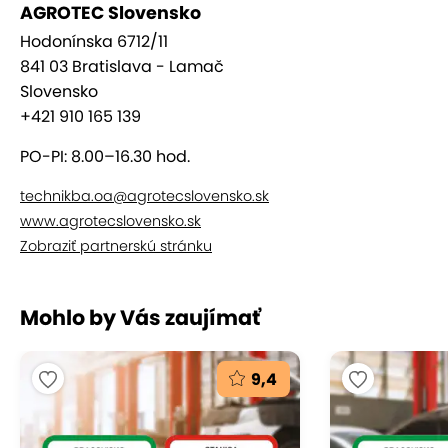
AGROTEC Slovensko
Hodonínska 6712/11
841 03 Bratislava - Lamač
Slovensko
+421 910 165 139
PO-PI: 8.00–16.30 hod.
technikba.oa@agrotecslovensko.sk
www.agrotecslovensko.sk
Zobraziť partnerskú stránku
Mohlo by Vás zaujímať
9,4