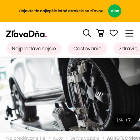
Objavte tie najlepšie letné atrakcie so zľavou
Viac
Najpredávanejšie
Cestovanie
Zdravie,
+7
Najpredávanejšie
Auto
Servis vozidla
AGROTEC Slov