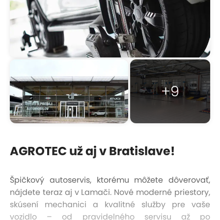
+9
AGROTEC už aj v Bratislave!
Špičkový autoservis, ktorému môžete dôverovať,
nájdete teraz aj v Lamači. Nové moderné priestory,
skúsení mechanici a kvalitné služby pre vaše
vozidlo – od pravidelného servisu až po