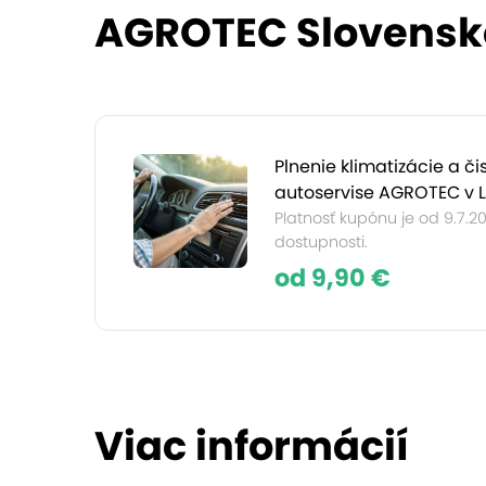
AGROTEC Slovensko
Plnenie klimatizácie a č
autoservise AGROTEC v 
Platnosť kupónu je od 9.7.2
dostupnosti.
od 9,90 €
Viac informácií