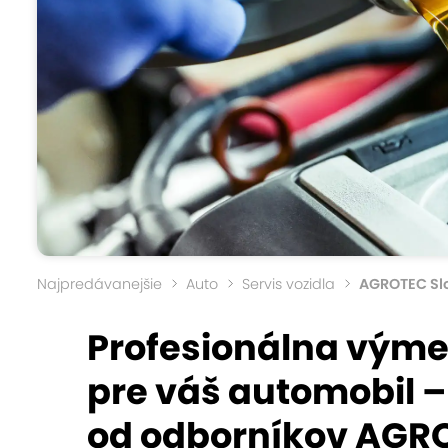
Najpredávanejšie
Auto
Servis vozidla
AGROTEC Sl
Profesionálna výmena
pre váš automobil –
od odborníkov AGR