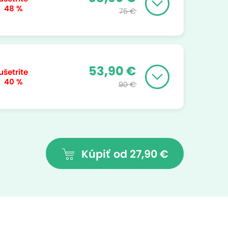
48 %
75 €
53,90 €
ušetríte
40 %
90 €
Kúpiť
od 27,90 €