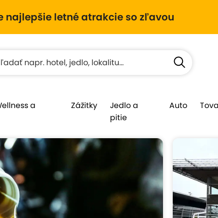
e najlepšie letné atrakcie so zľavou
Wellness a
Zážitky
Jedlo a
Auto
Tova
pitie