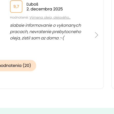
Ľuboš
9,7
2. decembra 2025
Hodnotené:
Výmena oleja, olejového...
slabsie informovanie o vykonanych
pracach, nevratenie prebytocneho
oleja, zistil som az doma :-(
hodnotenia (20)