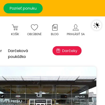
Pozrieť ponuku
KOŠÍK
OBĽÚBENÉ
BLOG
PRIHLÁSIŤ SA
r
Darčeková
Darčeky
poukážka