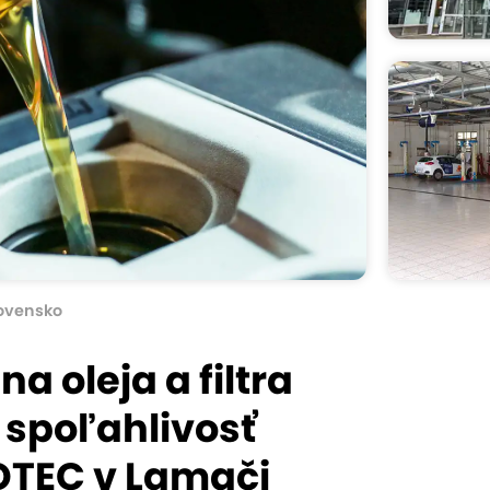
ovensko
 oleja a filtra
 spoľahlivosť
OTEC v Lamači