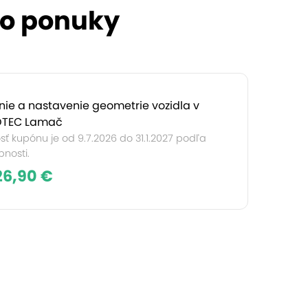
to ponuky
ie a nastavenie geometrie vozidla v
TEC Lamač
sť kupónu je od 9.7.2026 do 31.1.2027 podľa
nosti.
26,90 €