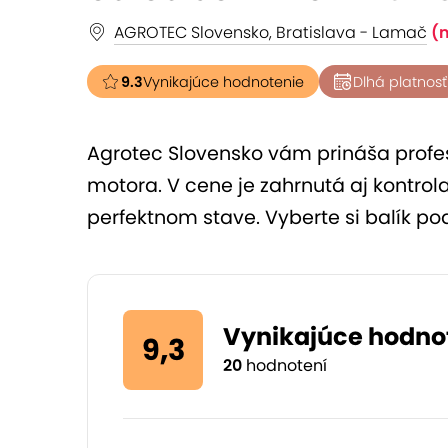
AGROTEC Slovensko, Bratislava - Lamač
(
9.3
Vynikajúce hodnotenie
Dlhá platnosť
Agrotec Slovensko vám prináša profes
motora. V cene je zahrnutá aj kontrola
perfektnom stave. Vyberte si balík po
Vynikajúce hodno
9,3
20
hodnotení