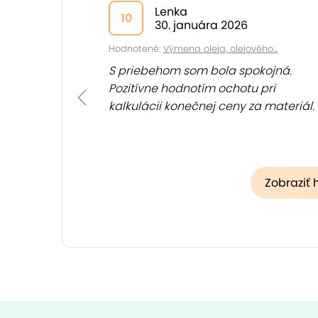
Lenka
10
30. januára 2026
Hodnotené:
Výmena oleja, olejového...
S priebehom som bola spokojná.
Pozitívne hodnotím ochotu pri
kalkulácii konečnej ceny za materiál.
Zobraziť 