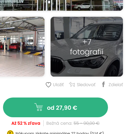
+7
fotografií
Uložiť
Sledovať
Zdielať
od 27,90 €
Až 52 % zľava
Bežná cena:
55 - 90,00 €
Nákupom získate minimálne
27 bodov
(0,14 €)