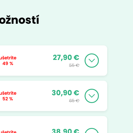
ožností
27,90 €
ušetríte
49 %
55 €
30,90 €
ušetríte
52 %
65 €
38,90 €
ušetríte