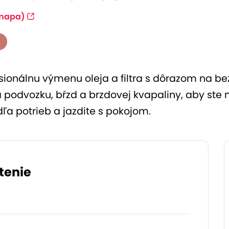
mapa)
ionálnu výmenu oleja a filtra s dôrazom na bez
 podvozku, bŕzd a brzdovej kvapaliny, aby ste ma
dľa potrieb a jazdite s pokojom.
tenie