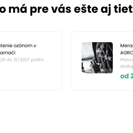
 má pre vás ešte aj tie
istenie ozónom v
Meran
Lamači
AGRO
026 do 31.1.2027 podľa
Platno
dostup
od 