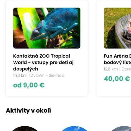
Kontaktná ZOO Tropical
Fun Aréna 
World - vstupy pre deti aj
bodový líst
dospelých
12,8 km | Don
16,3 km | Zvolen - Sielnica
40,00 €
od 9,00 €
Aktivity v okolí