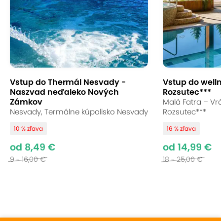
Vstup do Thermál Nesvady -
Vstup do well
Naszvad neďaleko Nových
Rozsutec***
Zámkov
Malá Fatra – Vrá
Nesvady, Termálne kúpalisko Nesvady
Rozsutec***
10 % zľava
16 % zľava
od 8,49 €
od 14,99 €
9 - 16,00 €
18 - 25,00 €