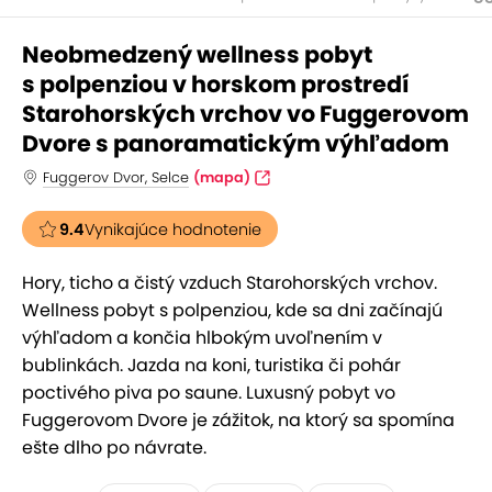
Neobmedzený wellness pobyt
s polpenziou v horskom prostredí
Starohorských vrchov vo Fuggerovom
Dvore s panoramatickým výhľadom
Fuggerov Dvor, Selce
(mapa)
9.4
Vynikajúce hodnotenie
Hory, ticho a čistý vzduch Starohorských vrchov.
Wellness pobyt s polpenziou, kde sa dni začínajú
výhľadom a končia hlbokým uvoľnením v
bublinkách. Jazda na koni, turistika či pohár
poctivého piva po saune. Luxusný pobyt vo
Fuggerovom Dvore je zážitok, na ktorý sa spomína
ešte dlho po návrate.