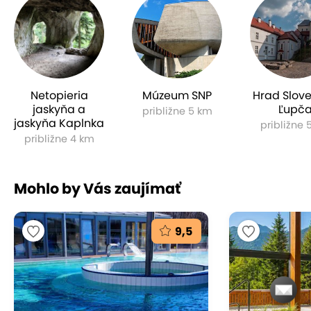
Netopieria
Múzeum SNP
Hrad Slov
jaskyňa a
Ľupč
približne 5 km
jaskyňa Kaplnka
približne 
približne 4 km
Mohlo by Vás zaujímať
9,5