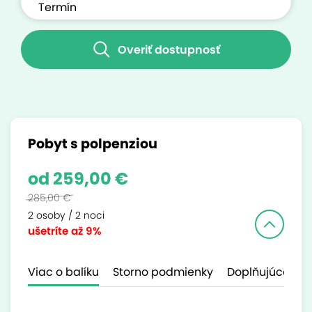
Overiť dostupnosť
Pobyt s polpenziou
od 259,00 €
285,00 €
2 osoby / 2 noci
ušetríte
až 9%
Viac o balíku
Storno podmienky
Doplňujúce inf