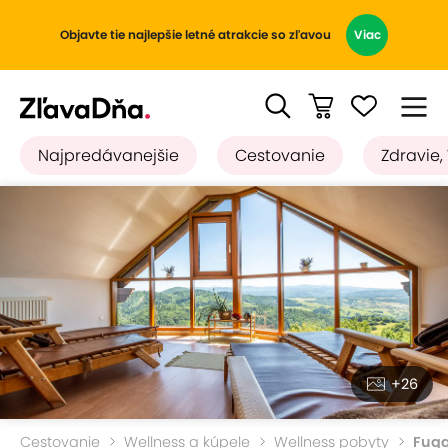
Objavte tie najlepšie letné atrakcie so zľavou
Viac
Najpredávanejšie
Cestovanie
Zdravie,
+26
Cestovanie
Wellness a kúpele
Wellness pobyty
Fugg