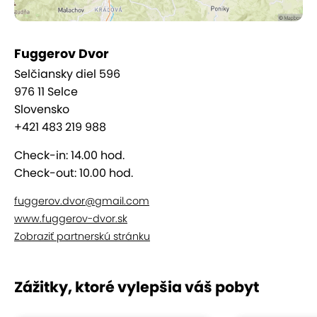
Gastronómia
Reštaurácia Fuggerov dvor spája tradičné
Fuggerov Dvor
slovenské jedlá s fantáziou šéfkuchárov: ak chcete
Selčiansky diel 596
zažiť výnimočný gastro zážitok, určite vyskúšajte
976 11 Selce
víkendové špeciality, ktoré nájdete v á la carte.
Slovensko
+421 483 219 988
Wellness
Check-in: 14.00 hod.
Check-out: 10.00 hod.
V modernom wellness centre môžete vyskúšať
až 5
druhov sáun
,
bazén
,
vírivku
a ochladzujúcu kaďu.
fuggerov.dvor@gmail.com
To všetko
s krásnym výhľadom na Nízke Tatry.
www.fuggerov-dvor.sk
Zobraziť partnerskú stránku
Zážitky, ktoré vylepšia váš pobyt