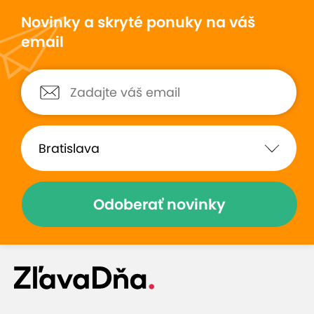
Novinky a skryté ponuky na váš
email
Odoberať novinky