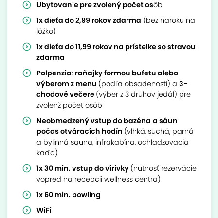
Ubytovanie pre zvolený počet os
ôb
1x dieťa do 2,99 rokov zdarma
(bez nároku na
lôžko)
1x dieťa do 11,99 rokov na prístelke so stravou
zdarma
Polpenzia
:
raňajky formou bufetu alebo
výberom z menu
(podľa obsadenosti) a
3-
chodové večere
(výber z 3 druhov jedál) pre
zvolenž počet osôb
Neobmedzený vstup do bazéna
a sáun
počas otváracích hodín
(vlhká, suchá, parná
a bylinná sauna, infrakabína, ochladzovacia
kaďa)
1x 30 min. vstup do vírivky
(nutnosť rezervácie
vopred na recepcii wellness centra)
1x 60 min. bowling
WiFi