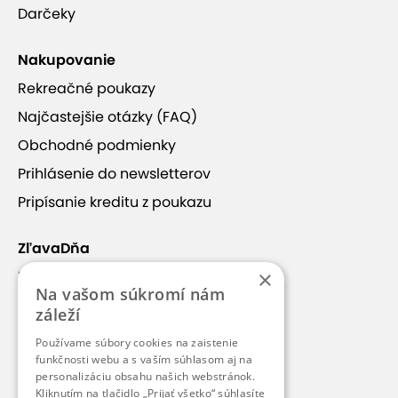
Darčeky
Nakupovanie
Rekreačné poukazy
Najčastejšie otázky (FAQ)
Obchodné podmienky
Prihlásenie do newsletterov
Pripísanie kreditu z poukazu
ZľavaDňa
×
Náš príbeh
Na vašom súkromí nám
Kontakt
záleží
Kariéra
Používame súbory cookies na zaistenie
funkčnosti webu a s vaším súhlasom aj na
Blog
personalizáciu obsahu našich webstránok.
Pre médiá
Kliknutím na tlačidlo „Prijať všetko“ súhlasíte