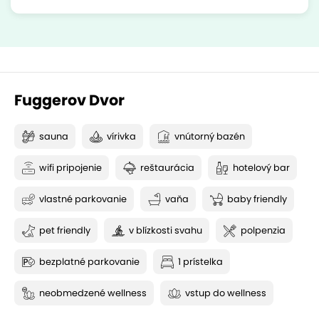
Fuggerov Dvor
sauna
vírivka
vnútorný bazén
wifi pripojenie
reštaurácia
hotelový bar
vlastné parkovanie
vaňa
baby friendly
pet friendly
v blízkosti svahu
polpenzia
bezplatné parkovanie
1 prístelka
neobmedzené wellness
vstup do wellness