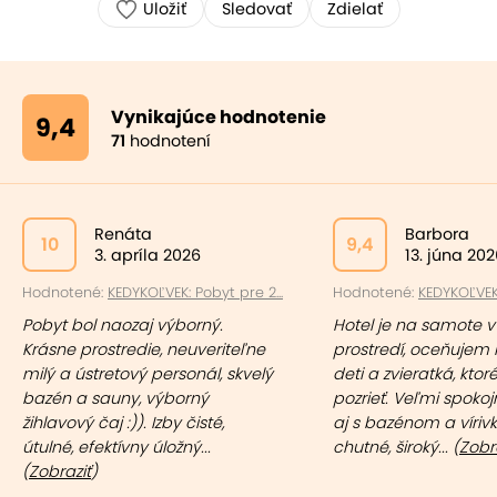
Uložiť
Sledovať
Zdielať
Vynikajúce hodnotenie
9,4
71
hodnotení
Renáta
Barbora
10
9,4
3. apríla 2026
13. júna 20
Hodnotené:
KEDYKOĽVEK: Pobyt pre 2...
Hodnotené:
KEDYKOĽVEK:
Pobyt bol naozaj výborný.
Hotel je na samote 
Krásne prostredie, neuveriteľne
prostredí, oceňujem i
milý a ústretový personál, skvelý
deti a zvieratká, kto
bazén a sauny, výborný
pozrieť. Veľmi spokoj
žihlavový čaj :)). Izby čisté,
aj s bazénom a vírivk
útulné, efektívny úložný...
chutné, široký... (
Zobr
(
Zobraziť
)