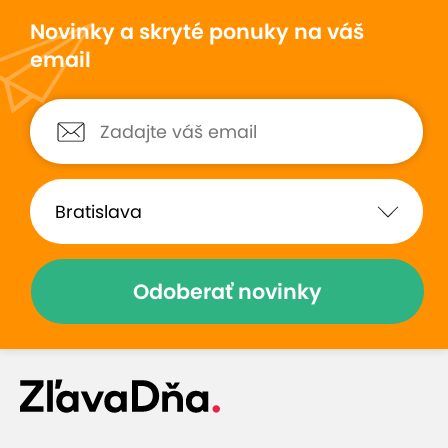
Novinky a skryté ponuky na váš
email
Odoberať novinky