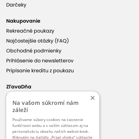
Darčeky
Nakupovanie
Rekreačné poukazy
Najčastejšie otázky (FAQ)
Obchodné podmienky
Prihlásenie do newsletterov
Pripísanie kreditu z poukazu
ZľavaDňa
×
Náš príbeh
Na vašom súkromí nám
Kontakt
záleží
Kariéra
Používame súbory cookies na zaistenie
funkčnosti webu a s vaším súhlasom aj na
Blog
personalizáciu obsahu našich webstránok.
Pre médiá
Kliknutím na tlačidlo „Prijať všetko“ súhlasíte