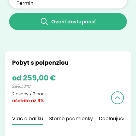
Overiť dostupnosť
Pobyt s polpenziou
od 259,00 €
285,00 €
2 osoby / 2 noci
ušetríte
až 9%
Viac o balíku
Storno podmienky
Doplňujúce inf