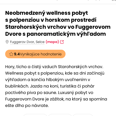
Neobmedzený wellness pobyt
s polpenziou v horskom prostredí
Starohorských vrchov vo Fuggerovom
Dvore s panoramatickým výhľadom
Fuggerov Dvor, Selce
(mapa)
9.4
Vynikajúce hodnotenie
Hory, ticho a čistý vzduch Starohorských vrchov.
Wellness pobyt s polpenziou, kde sa dni začínajú
výhľadom a končia hlbokým uvoľnením v
bublinkách. Jazda na koni, turistika či pohár
poctivého piva po saune. Luxusný pobyt vo
Fuggerovom Dvore je zážitok, na ktorý sa spomína
ešte dlho po návrate.