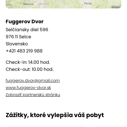
Gastronómia
Reštaurácia Fuggerov dvor spája tradičné
Fuggerov Dvor
slovenské jedlá s fantáziou šéfkuchárov: ak chcete
Selčiansky diel 596
zažiť výnimočný gastro zážitok, určite vyskúšajte
976 11 Selce
víkendové špeciality, ktoré nájdete v á la carte.
Slovensko
+421 483 219 988
Wellness
Check-in: 14.00 hod.
Check-out: 10.00 hod.
V modernom wellness centre môžete vyskúšať
až 5
druhov sáun
,
bazén
,
vírivku
a ochladzujúcu kaďu.
fuggerov.dvor@gmail.com
To všetko
s krásnym výhľadom na Nízke Tatry.
www.fuggerov-dvor.sk
Zobraziť partnerskú stránku
Zážitky, ktoré vylepšia váš pobyt