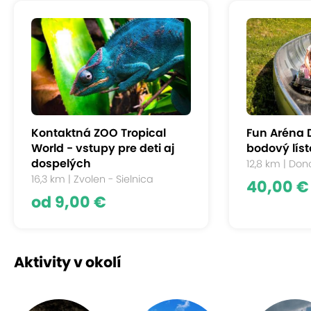
Kontaktná ZOO Tropical
Fun Aréna 
World - vstupy pre deti aj
bodový líst
dospelých
12,8 km | Don
16,3 km | Zvolen - Sielnica
40,00 €
od 9,00 €
Aktivity v okolí