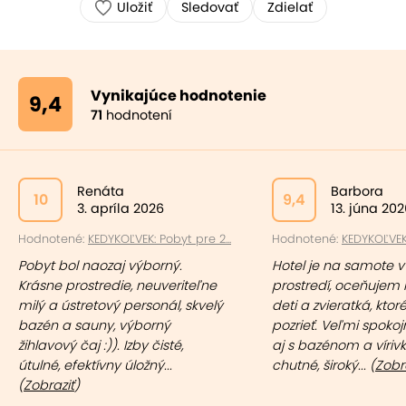
Uložiť
Sledovať
Zdielať
Vynikajúce hodnotenie
9,4
71
hodnotení
Renáta
Barbora
10
9,4
3. apríla 2026
13. júna 20
Hodnotené:
KEDYKOĽVEK: Pobyt pre 2...
Hodnotené:
KEDYKOĽVEK:
Pobyt bol naozaj výborný.
Hotel je na samote 
Krásne prostredie, neuveriteľne
prostredí, oceňujem i
milý a ústretový personál, skvelý
deti a zvieratká, kto
bazén a sauny, výborný
pozrieť. Veľmi spokoj
žihlavový čaj :)). Izby čisté,
aj s bazénom a vírivk
útulné, efektívny úložný...
chutné, široký... (
Zobr
(
Zobraziť
)