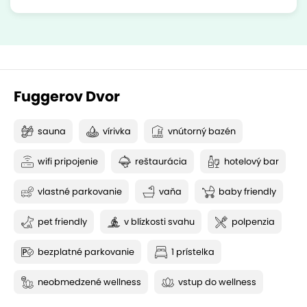
Fuggerov Dvor
sauna
vírivka
vnútorný bazén
wifi pripojenie
reštaurácia
hotelový bar
vlastné parkovanie
vaňa
baby friendly
pet friendly
v blízkosti svahu
polpenzia
bezplatné parkovanie
1 prístelka
neobmedzené wellness
vstup do wellness