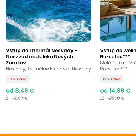
Vstup do Thermál Nesvady -
Vstup do well
Naszvad neďaleko Nových
Rozsutec***
Zámkov
Malá Fatra – Vrá
Nesvady, Termálne kúpalisko Nesvady
Rozsutec***
10 % zľava
16 % zľava
od 8,49 €
od 14,99 €
9 - 16,00 €
18 - 25,00 €