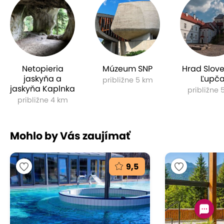
Netopieria
Múzeum SNP
Hrad Slov
jaskyňa a
Ľupč
približne 5 km
jaskyňa Kaplnka
približne 
približne 4 km
Mohlo by Vás zaujímať
9,5