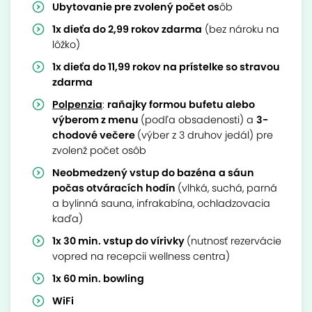
Ubytovanie pre zvolený počet os
ôb
1x dieťa do 2,99 rokov zdarma
(bez nároku na
lôžko)
1x dieťa do 11,99 rokov na prístelke so stravou
zdarma
Polpenzia
:
raňajky formou bufetu alebo
výberom z menu
(podľa obsadenosti) a
3-
chodové večere
(výber z 3 druhov jedál) pre
zvolenž počet osôb
Neobmedzený vstup do bazéna
a sáun
počas otváracích hodín
(vlhká, suchá, parná
a bylinná sauna, infrakabína, ochladzovacia
kaďa)
1x 30 min. vstup do vírivky
(nutnosť rezervácie
vopred na recepcii wellness centra)
1x 60 min. bowling
WiFi