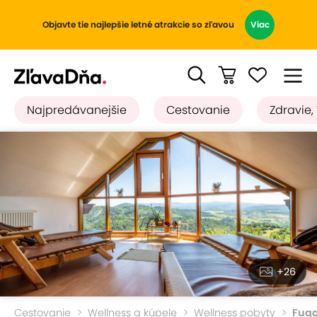
Objavte tie najlepšie letné atrakcie so zľavou
Viac
Najpredávanejšie
Cestovanie
Zdravie,
+26
Cestovanie
Wellness a kúpele
Wellness pobyty
Fugg