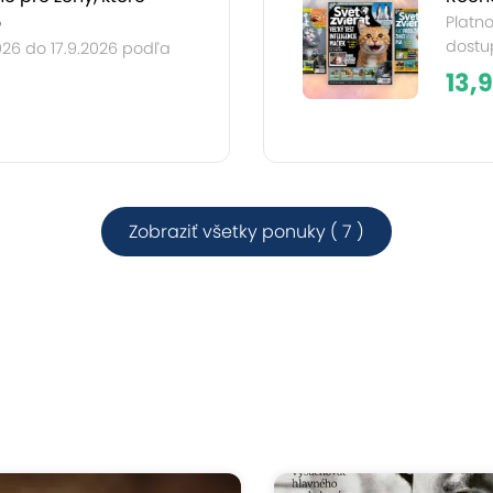
o
Platno
dostup
026 do 17.9.2026 podľa
13,
Zobraziť všetky ponuky ( 7 )