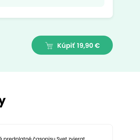
Kúpiť
19,90 €
y
 predplatné časopisu Svet zvierat