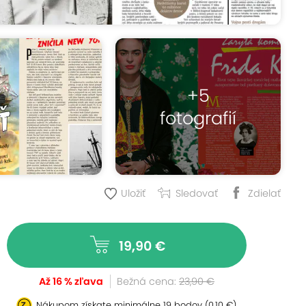
+5
fotografií
Uložiť
Sledovať
Zdielať
19,90 €
Až 16 % zľava
Bežná cena:
23,90 €
Nákupom získate minimálne
19 bodov
(0,10 €)