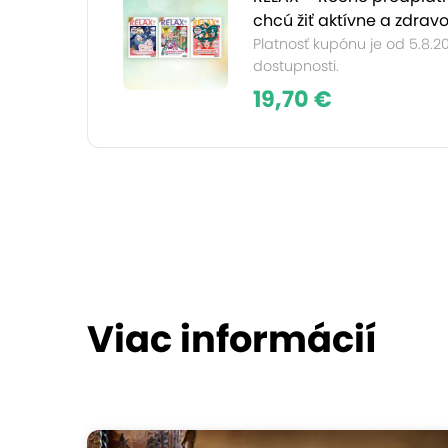
chcú žiť aktívne a zdrav
Platnosť kupónu je od 5.8.2
dostupnosti.
19,70 €
Viac informácií