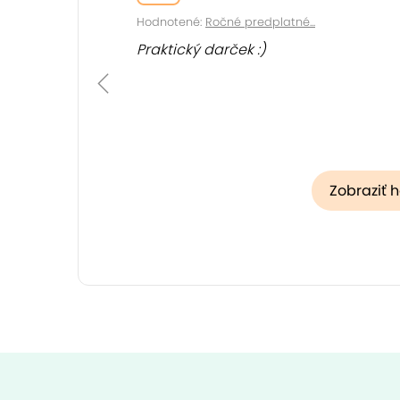
Hodnotené:
Ročné predplatné...
Praktický darček :)
Zobraziť 