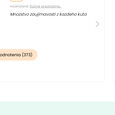
Hodnotené:
Ročné predplatné...
Mnozstvo zaujimavosti z kazdeho kuta
hodnotenia (373)