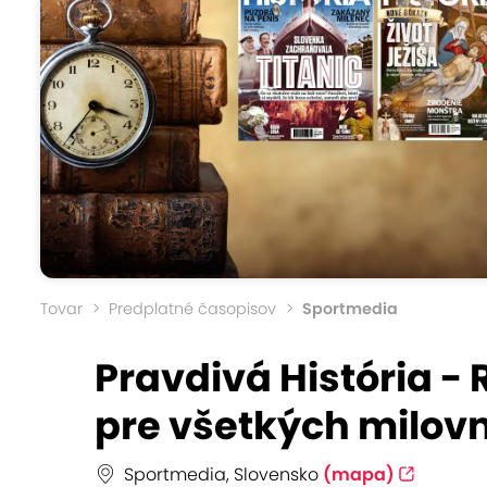
Tovar
Predplatné časopisov
Sportmedia
Pravdivá História -
pre všetkých milovn
Sportmedia, Slovensko
(mapa)