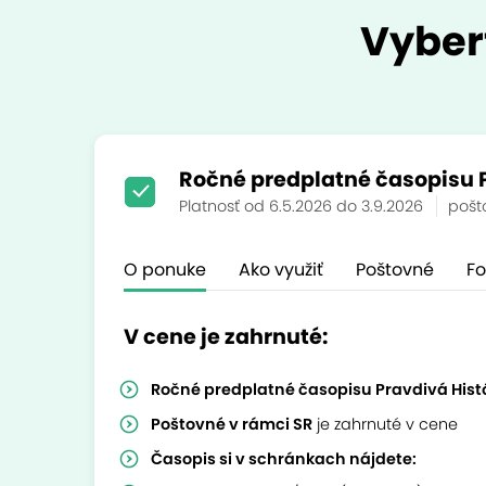
Vyber
Ročné predplatné časopisu P
Platnosť od 6.5.2026 do 3.9.2026
pošt
O ponuke
Ako využiť
Poštovné
Fo
V cene je zahrnuté:
Ročné predplatné časopisu Pravdivá Histó
Poštovné v rámci SR
je zahrnuté v cene
Časopis si v schránkach nájdete: