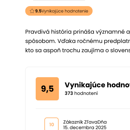
9.5
Vynikajúce hodnotenie
Pravdivá história prináša významné a
spôsobom. Vďaka ročnému predplatném
kto sa aspoň trochu zaujíma o slovens
Vynikajúce hodno
9,5
373
hodnotení
Zákazník ZľavaDňa
10
15. decembra 2025