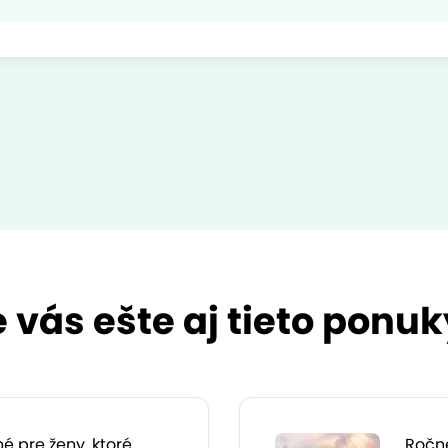
vás ešte aj tieto ponuk
é pre ženy, ktoré
Ročné