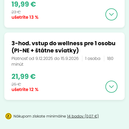
19,99 €
23 €
ušetríte
13 %
3-hod. vstup do wellness pre 1 osobu
(PI-NE + štátne sviatky)
Platnosť od 9.12.2025 do 15.9.2026
1 osoba
180
minút
21,99 €
25 €
ušetríte
12 %
Nákupom získate minimálne
14 bodov (0,07 €)