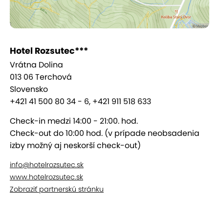
služby.
Rodinná izba s balkónom
Vybavenie izby: v miestnosti sa nachádza
Hotel Rozsutec***
manželská posteľ a rozkladacia sedačka,
Vrátna Dolina
LCD TV, + sociálne vybavenie
013 06 Terchová
Slovensko
Apartmán Premium
+421 41 500 80 34 - 6, +421 911 518 633
Vybavenie: dvojizbový prechodný 1x spálňa,
Check-in medzi 14:00 - 21:00. hod.
1x obývačka s rozkladacou sedačkou a
Check-out do 10:00 hod. (v prípade neobsadenia
kreslom, v každej miestnosti je LCD TV, +
izby možný aj neskorší check-out)
sociálne zariadenie
info@hotelrozsutec.sk
Wellness
www.hotelrozsutec.sk
Zobraziť partnerskú stránku
Oddych vo
wellness centre
hotela Rozsutec*** si