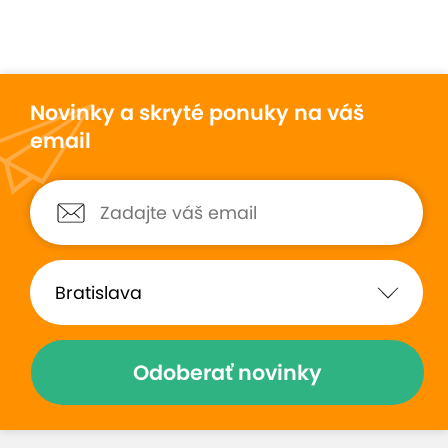
Novinky a skryté ponuky na váš
email
Odoberať novinky