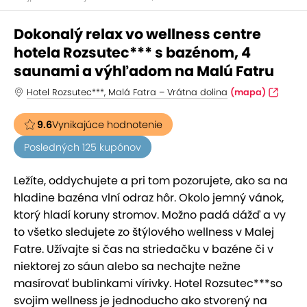
Dokonalý relax vo wellness centre
hotela Rozsutec*** s bazénom, 4
saunami a výhľadom na Malú Fatru
Hotel Rozsutec***, Malá Fatra – Vrátna dolina
(mapa)
9.6
Vynikajúce hodnotenie
Posledných 125 kupónov
Ležíte, oddychujete a pri tom pozorujete, ako sa na
hladine bazéna vlní odraz hôr. Okolo jemný vánok,
ktorý hladí koruny stromov. Možno padá dážď a vy
to všetko sledujete zo štýlového wellness v Malej
Fatre. Užívajte si čas na striedačku v bazéne či v
niektorej zo sáun alebo sa nechajte nežne
masírovať bublinkami vírivky. Hotel Rozsutec***so
svojim wellness je jednoducho ako stvorený na