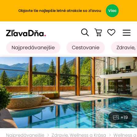
Objavte tie najlepšie letné atrakcie so zľavou
Viac
Najpredávanejšie
Cestovanie
Zdravie,
+19
Najpredávanejšie
Zdravie, Wellness a Krása
Wellness a