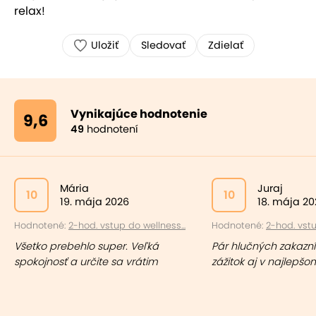
relax!
Uložiť
Sledovať
Zdielať
Vynikajúce hodnotenie
9,6
49
hodnotení
Mária
Juraj
10
10
19. mája 2026
18. mája 20
Hodnotené:
2-hod. vstup do wellness...
Hodnotené:
2-hod. vstu
Všetko prebehlo super. Veľká
Pár hlučných zakazní
spokojnosť a určite sa vrátim
zážitok aj v najlepšo