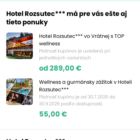
Hotel Rozsutec*** má pre vás ešte aj
tieto ponuky
Hotel Rozsutec*** vo Vrátnej s TOP
wellness
Platnosť kupónov je uvedená pri
jednotlivých variantoch
od 289,00 €
Wellness a gurmánsky zážitok v Hoteli
Rozsutec***
Platnosť kupónu je od 30.7.2026 do
30.9.2026 podľa dostupnosti.
55,00 €