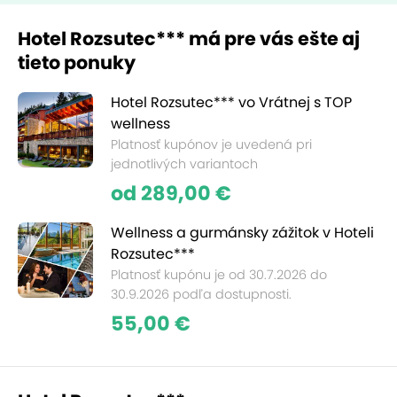
Hotel Rozsutec*** má pre vás ešte aj
tieto ponuky
Hotel Rozsutec*** vo Vrátnej s TOP
wellness
Platnosť kupónov je uvedená pri
jednotlivých variantoch
od 289,00 €
Wellness a gurmánsky zážitok v Hoteli
Rozsutec***
Platnosť kupónu je od 30.7.2026 do
30.9.2026 podľa dostupnosti.
55,00 €