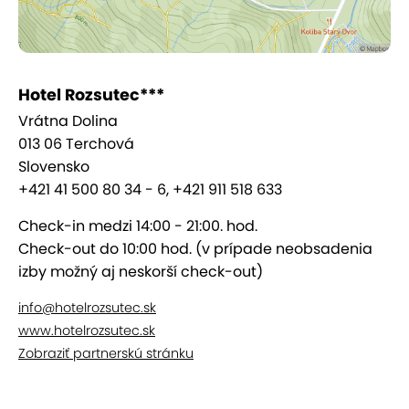
služby.
Rodinná izba s balkónom
Vybavenie izby: v miestnosti sa nachádza
Hotel Rozsutec***
manželská posteľ a rozkladacia sedačka,
Vrátna Dolina
LCD TV, + sociálne vybavenie
013 06 Terchová
Slovensko
Apartmán Premium
+421 41 500 80 34 - 6, +421 911 518 633
Vybavenie: dvojizbový prechodný 1x spálňa,
Check-in medzi 14:00 - 21:00. hod.
1x obývačka s rozkladacou sedačkou a
Check-out do 10:00 hod. (v prípade neobsadenia
kreslom, v každej miestnosti je LCD TV, +
izby možný aj neskorší check-out)
sociálne zariadenie
info@hotelrozsutec.sk
Wellness
www.hotelrozsutec.sk
Zobraziť partnerskú stránku
Oddych vo
wellness centre
hotela Rozsutec*** si