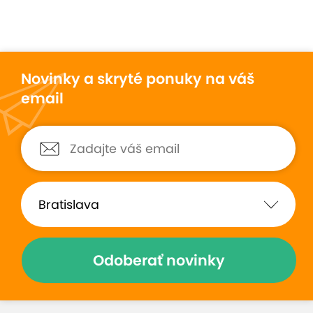
Novinky a skryté ponuky na váš
email
Odoberať novinky