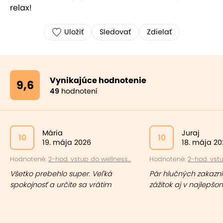
relax!
Uložiť
Sledovať
Zdielať
Vynikajúce hodnotenie
9,6
49
hodnotení
Mária
Juraj
10
10
19. mája 2026
18. mája 20
Hodnotené:
2-hod. vstup do wellness...
Hodnotené:
2-hod. vstu
Všetko prebehlo super. Veľká
Pár hlučných zakazní
spokojnosť a určite sa vrátim
zážitok aj v najlepšo