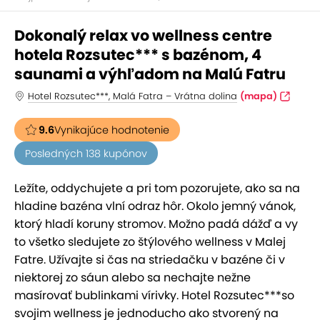
Dokonalý relax vo wellness centre
hotela Rozsutec*** s bazénom, 4
saunami a výhľadom na Malú Fatru
Hotel Rozsutec***, Malá Fatra – Vrátna dolina
(mapa)
9.6
Vynikajúce hodnotenie
Posledných 138 kupónov
Ležíte, oddychujete a pri tom pozorujete, ako sa na
hladine bazéna vlní odraz hôr. Okolo jemný vánok,
ktorý hladí koruny stromov. Možno padá dážď a vy
to všetko sledujete zo štýlového wellness v Malej
Fatre. Užívajte si čas na striedačku v bazéne či v
niektorej zo sáun alebo sa nechajte nežne
masírovať bublinkami vírivky. Hotel Rozsutec***so
svojim wellness je jednoducho ako stvorený na