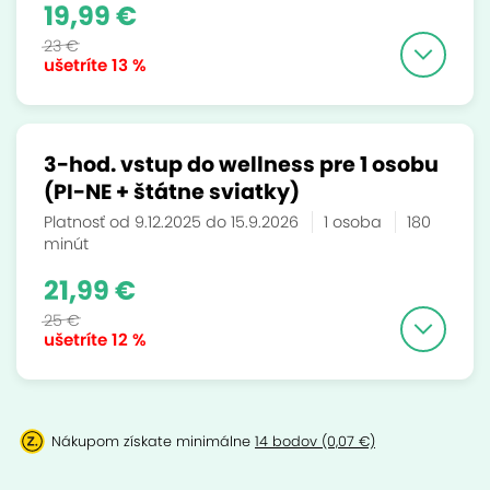
19,99 €
23 €
ušetríte
13 %
3-hod. vstup do wellness pre 1 osobu
(PI-NE + štátne sviatky)
Platnosť od 9.12.2025 do 15.9.2026
1 osoba
180
minút
21,99 €
25 €
ušetríte
12 %
Nákupom získate minimálne
14 bodov (0,07 €)