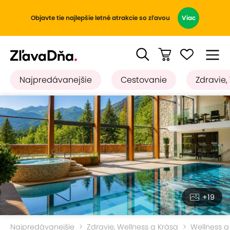
Objavte tie najlepšie letné atrakcie so zľavou
Viac
Najpredávanejšie
Cestovanie
Zdravie,
+19
Najpredávanejšie
Zdravie, Wellness a Krása
Wellness a