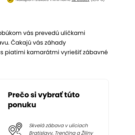
 klobúkom vás prevedú uličkami
zábavu. Čakajú vás záhady
ž s piatimi kamarátmi vyriešiť zábavné
Prečo si vybrať túto
ponuku
Skvelá zábava v uliciach
Bratislavy, Trenčína a Žiliny