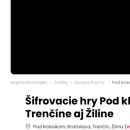
Najpredávanejšie
Zážitky
Escape Roomy
Pod klo
Šifrovacie hry Pod 
Trenčíne aj Žiline
Pod klobúkom, Bratislava, Trenčín, Žilina
(