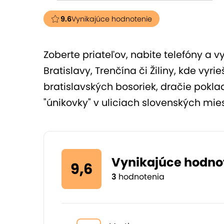
9.6
Vynikajúce hodnotenie
Zoberte priateľov, nabite telefóny a 
Bratislavy, Trenčína či Žiliny, kde vyr
bratislavských bosoriek, dračie pokla
"únikovky" v uliciach slovenských mies
Vynikajúce hodno
9,6
3
hodnotenia