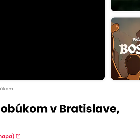
búkom
klobúkom v Bratislave,
mapa)