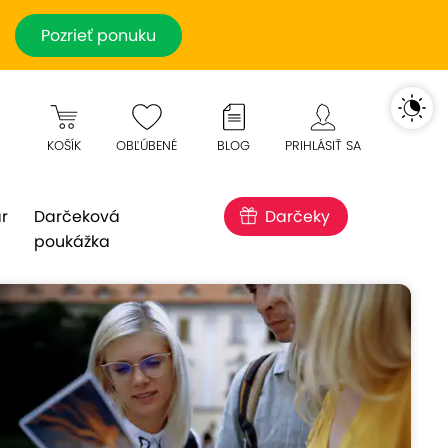
Pozrieť ponuku
KOŠÍK
OBĽÚBENÉ
BLOG
PRIHLÁSIŤ SA
r
Darčeková
Darčeky
poukážka