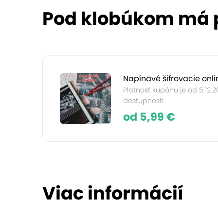
Pod klobúkom má p
Napínavé šifrovacie onli
Platnosť kupónu je od 5.12.
dostupnosti.
od 5,99 €
Viac informácií