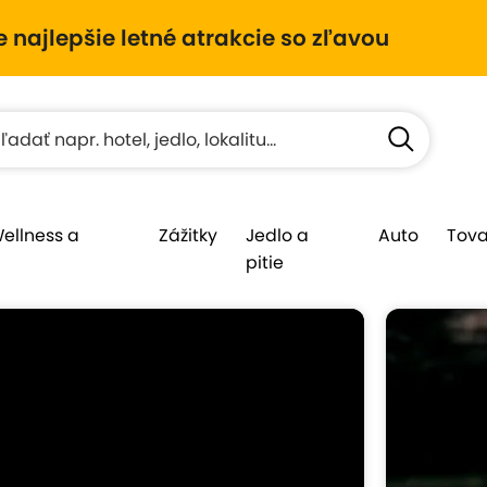
e najlepšie letné atrakcie so zľavou
Wellness a
Zážitky
Jedlo a
Auto
Tova
pitie