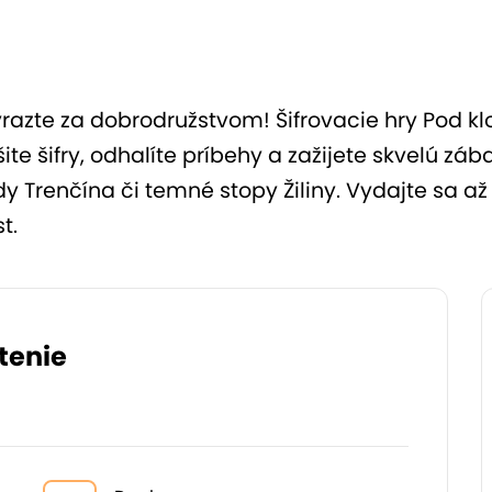
vyrazte za dobrodružstvom! Šifrovacie hry Pod
iešite šifry, odhalíte príbehy a zažijete skvelú 
dy Trenčína či temné stopy Žiliny. Vydajte sa a
t.
tenie