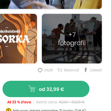
+7
fotografií
Uložiť
Sledovať
Zdielať
od 32,99 €
Až 23 % zľava
Bežná cena:
42,90 - 53,90 €
Nákupom získate minimálne
32 bodov
(0,16 €)