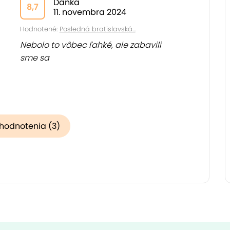
Danka
8,7
11. novembra 2024
Hodnotené:
Posledná bratislavská...
Nebolo to vôbec ľahké, ale zabavili
sme sa
 hodnotenia (3)