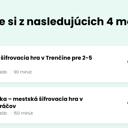
e si z nasledujúcich 4 m
ifrovacia hra v Trenčíne pre 2-5
osôb
90 minút
ka – mestská šifrovacia hra v
hráčov
osôb
150 minút