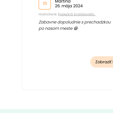
Martina
10
26. mája 2024
Hodnotené:
Posledná bratislavská...
Zabavne dopoludnie s prechadzkou
po nasom meste 😆
Zobraziť