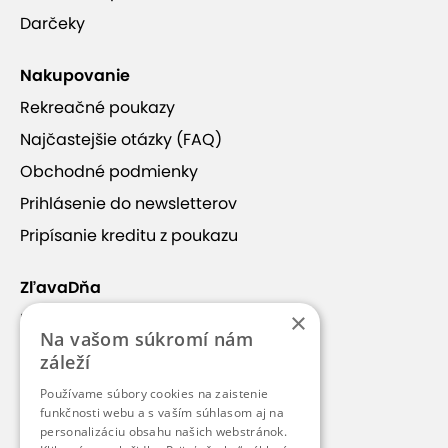
Darčeky
Nakupovanie
Rekreačné poukazy
Najčastejšie otázky (FAQ)
Obchodné podmienky
Prihlásenie do newsletterov
Pripísanie kreditu z poukazu
ZľavaDňa
×
Náš príbeh
Na vašom súkromí nám
Kontakt
záleží
Kariéra
Používame súbory cookies na zaistenie
Blog
funkčnosti webu a s vaším súhlasom aj na
personalizáciu obsahu našich webstránok.
Pre médiá