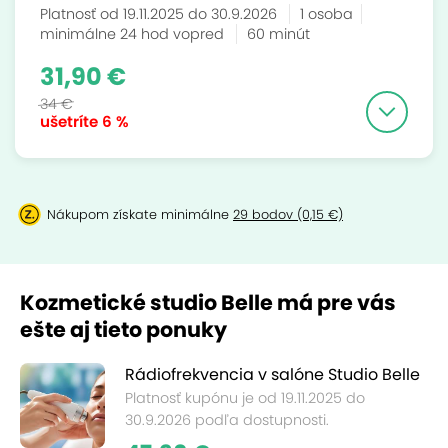
Platnosť od 19.11.2025 do 30.9.2026
1 osoba
minimálne 24 hod vopred
60 minút
31,90 €
34 €
ušetríte
6 %
Nákupom získate minimálne
29 bodov (0,15 €)
Kozmetické studio Belle má pre vás
ešte aj tieto ponuky
Rádiofrekvencia v salóne Studio Belle
Platnosť kupónu je od 19.11.2025 do
30.9.2026 podľa dostupnosti.