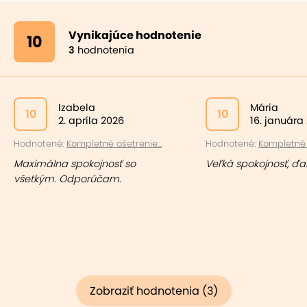
Vynikajúce hodnotenie
10
3
hodnotenia
Izabela
Mária
10
10
2. apríla 2026
16. januára
Hodnotené:
Kompletné ošetrenie...
Hodnotené:
Kompletné o
Maximálna spokojnosť so
Veľká spokojnosť, ďa
všetkým. Odporúčam.
Zobraziť hodnotenia (3)