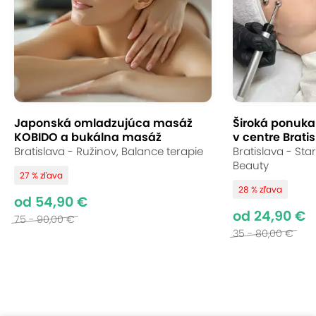
Japonská omladzujúca masáž
Široká ponuka s
KOBIDO a bukálna masáž
v centre Bratis
Bratislava - Ružinov, Balance terapie
Bratislava - St
Beauty
27 % zľava
28 % zľava
od 54,90 €
od 24,90 €
75 - 90,00 €
35 - 80,00 €