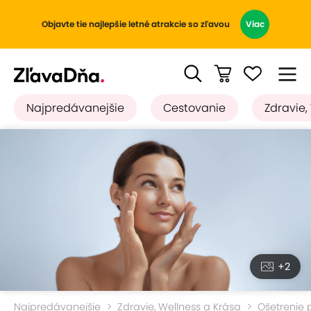
Objavte tie najlepšie letné atrakcie so zľavou
Viac
Najpredávanejšie
Cestovanie
Zdravie,
+2
Najpredávanejšie
Zdravie, Wellness a Krása
Ošetrenie p