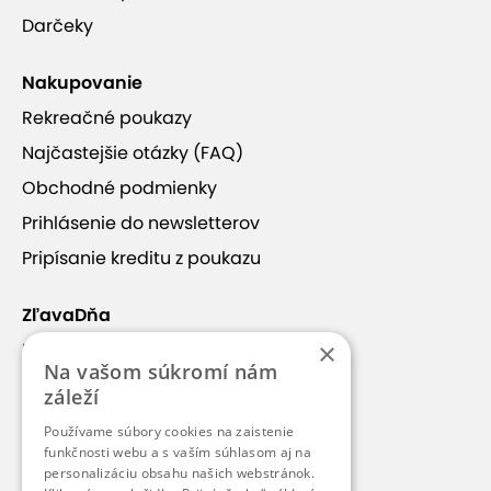
Darčeky
Nakupovanie
Rekreačné poukazy
Najčastejšie otázky (FAQ)
Obchodné podmienky
Prihlásenie do newsletterov
Pripísanie kreditu z poukazu
ZľavaDňa
×
Náš príbeh
Na vašom súkromí nám
Kontakt
záleží
Kariéra
Používame súbory cookies na zaistenie
Blog
funkčnosti webu a s vaším súhlasom aj na
personalizáciu obsahu našich webstránok.
Pre médiá