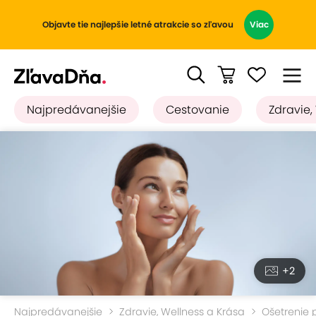
Objavte tie najlepšie letné atrakcie so zľavou
Viac
Najpredávanejšie
Cestovanie
Zdravie,
+2
Najpredávanejšie
Zdravie, Wellness a Krása
Ošetrenie p