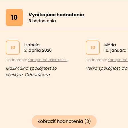
Vynikajúce hodnotenie
10
3
hodnotenia
Izabela
Mária
10
10
2. apríla 2026
16. januára
Hodnotené:
Kompletné ošetrenie...
Hodnotené:
Kompletné o
Maximálna spokojnosť so
Veľká spokojnosť, ďa
všetkým. Odporúčam.
Zobraziť hodnotenia (3)