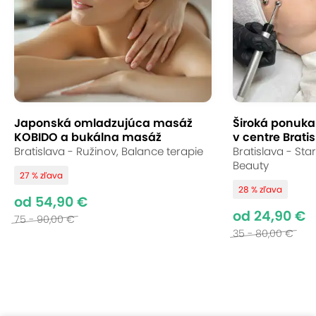
Japonská omladzujúca masáž
Široká ponuka s
KOBIDO a bukálna masáž
v centre Bratis
Bratislava - Ružinov, Balance terapie
Bratislava - St
Beauty
27 % zľava
28 % zľava
od 54,90 €
od 24,90 €
75 - 90,00 €
35 - 80,00 €