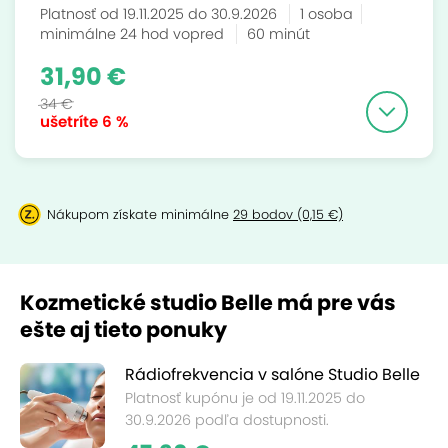
Platnosť od 19.11.2025 do 30.9.2026
1 osoba
minimálne 24 hod vopred
60 minút
31,90 €
34 €
ušetríte
6 %
Nákupom získate minimálne
29 bodov (0,15 €)
Kozmetické studio Belle má pre vás
ešte aj tieto ponuky
Rádiofrekvencia v salóne Studio Belle
Platnosť kupónu je od 19.11.2025 do
30.9.2026 podľa dostupnosti.