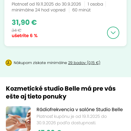
Platnosť od 19.11.2025 do 30.9.2026
1 osoba
minimálne 24 hod vopred
60 minút
31,90 €
34 €
ušetríte
6 %
Nákupom získate minimálne
29 bodov (0,15 €)
Kozmetické studio Belle má pre vás
ešte aj tieto ponuky
Rádiofrekvencia v salóne Studio Belle
Platnosť kupónu je od 19.11.2025 do
30.9.2026 podľa dostupnosti.