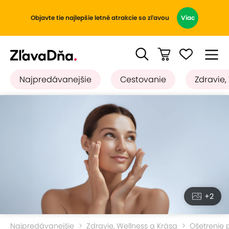
Objavte tie najlepšie letné atrakcie so zľavou
Viac
Najpredávanejšie
Cestovanie
Zdravie,
+2
Najpredávanejšie
Zdravie, Wellness a Krása
Ošetrenie p