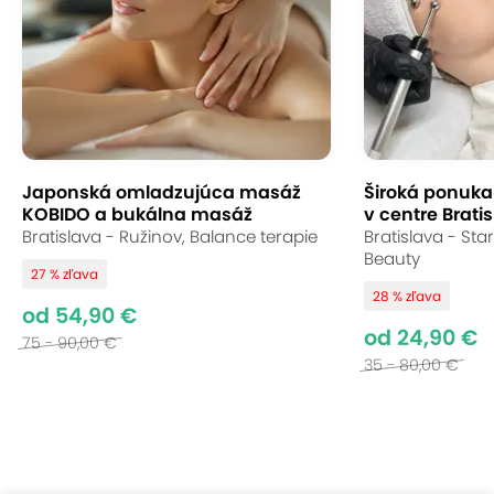
Japonská omladzujúca masáž
Široká ponuka s
KOBIDO a bukálna masáž
v centre Bratis
Bratislava - Ružinov, Balance terapie
Bratislava - St
Beauty
27 % zľava
28 % zľava
od 54,90 €
od 24,90 €
75 - 90,00 €
35 - 80,00 €