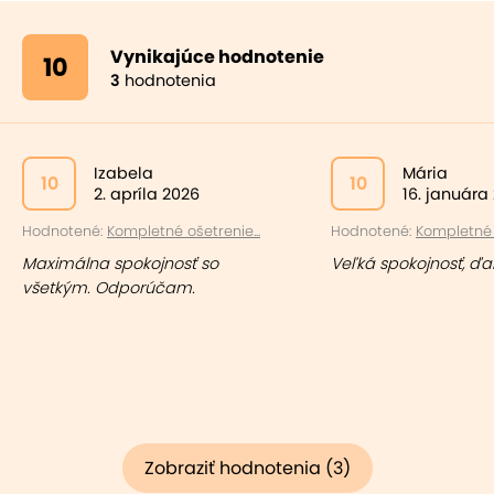
Vynikajúce hodnotenie
10
3
hodnotenia
Izabela
Mária
10
10
2. apríla 2026
16. januára
Hodnotené:
Kompletné ošetrenie...
Hodnotené:
Kompletné o
Maximálna spokojnosť so
Veľká spokojnosť, ďa
všetkým. Odporúčam.
Zobraziť hodnotenia (3)