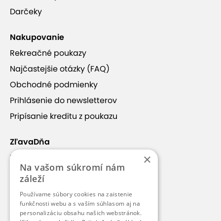
Darčeky
Nakupovanie
Rekreačné poukazy
Najčastejšie otázky (FAQ)
Obchodné podmienky
Prihlásenie do newsletterov
Pripísanie kreditu z poukazu
ZľavaDňa
×
Náš príbeh
Na vašom súkromí nám
Kontakt
záleží
Kariéra
Používame súbory cookies na zaistenie
Blog
funkčnosti webu a s vaším súhlasom aj na
personalizáciu obsahu našich webstránok.
Pre médiá