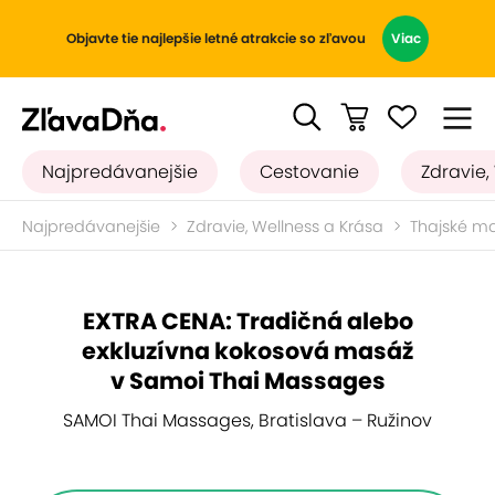
Objavte tie najlepšie letné atrakcie so zľavou
Viac
Najpredávanejšie
Cestovanie
Zdravie,
Najpredávanejšie
Zdravie, Wellness a Krása
Thajské m
EXTRA CENA: Tradičná alebo
exkluzívna kokosová masáž
v Samoi Thai Massages
SAMOI Thai Massages, Bratislava – Ružinov