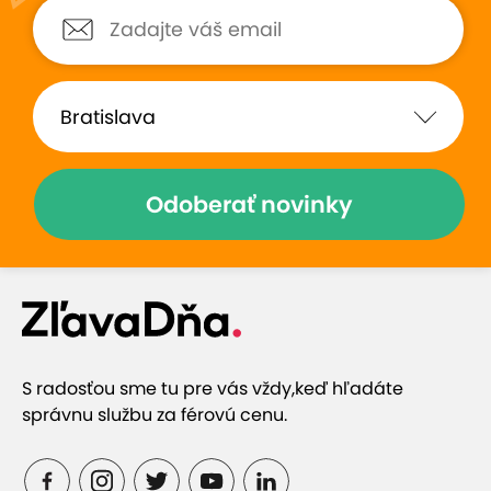
Som velmi spokojna, preto sa
V salóne som bola už
sem vraciam pravidelne. Velmi
vždy som odchádza
by pomohlo ak by sa dalo
absolútne spokojná 
objednavat elektronicky.
stránkach. Podľa toh
masáž som mala za
podľa toho bolo vžd
všetko... (
Zobraziť
)
Odoberať novinky
Zobraziť hodnotenia (345)
Prečo si vybrať túto ponuku
S radosťou sme tu pre vás vždy,
keď hľadáte
Masírovať vás budú pravé thajské masérky
správnu službu za férovú cenu.
Relax, uvoľnenie stresu a zvýšenie pružnosti tela