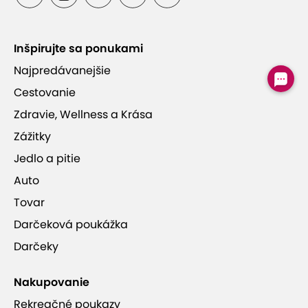
Inšpirujte sa ponukami
Čerstvý sypaný čaj
Najpredávanejšie
Cestovanie
Vynikajúce hodnotenia zákazníkov
Zdravie, Wellness a Krása
Zážitky
Jedlo a pitie
Auto
SAMOI Thai Massages
Tovar
Darčeková poukážka
Darčeky
Nakupovanie
Rekreačné poukazy