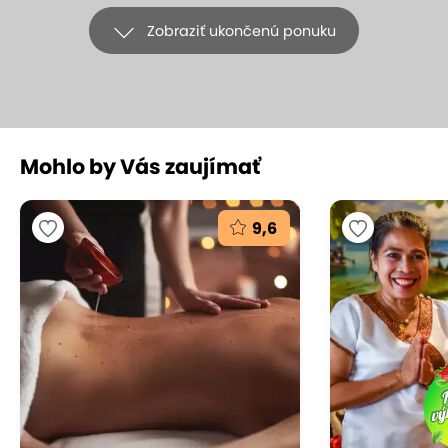
Zobraziť ukončenú ponuku
Mohlo by Vás zaujímať
+16
9,6
EXTRA CENA: Tradičná alebo
exkluzívna kokosová masáž v Samoi
Thai Massages
SAMOI Thai Massages, Bratislava – Ružinov
(mapa)
9.7
Vynikajúce hodnotenie
Tradičná thajská masáž sa v minulosti vykonávala