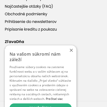
Najčastejšie otázky (FAQ)
Obchodné podmienky
Prihlásenie do newsletterov
+17
Pripísanie kreditu z poukazu
ZľavaDňa
×
Náš príbeh
Na vašom súkromí nám
Rodené thajské masérky
Kontakt
záleží
Kariéra
Používame súbory cookies na zaistenie
V salóne SAMOI Thai Massages v Bratislave
Blog
funkčnosti webu a s vaším súhlasom aj na
vykonávajú thajské masáže rodené thajské
personalizáciu obsahu našich webstránok.
Pre médiá
Kliknutím na tlačidlo „Prijať všetko“ súhlasíte
masérky. Masáže sú vhodné pre všetkých, ktorí
s využívaním cookies a predaním údajov o
Pre partnerov
tužia po hlbokej relaxácii, uvoľnení stresu a zvýšení
správaní na webe na zobrazenie cielenej
pružnosti svojho tela.
reklamy na sociálnych sieťach, reklamných
sieťach a ďalších weboch.
Prečítať viac