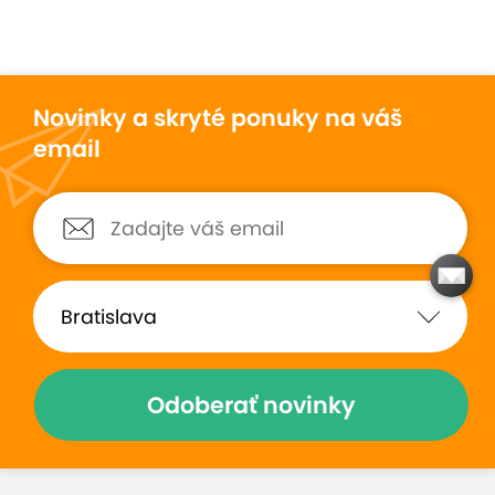
Novinky a skryté ponuky na váš
email
Odoberať novinky