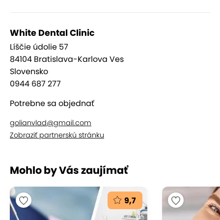
White Dental Clinic
Líščie údolie 57
84104 Bratislava-Karlova Ves
Slovensko
0944 687 277
Potrebne sa objednať
golianvlad@gmail.com
Zobraziť partnerskú stránku
Mohlo by Vás zaujímať
9,7