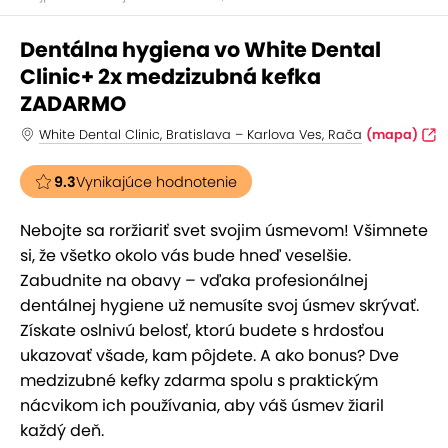
Dentálna hygiena vo White Dental
Clinic+ 2x medzizubná kefka
ZADARMO
White Dental Clinic, Bratislava – Karlova Ves, Rača
(mapa)
9.3
Vynikajúce hodnotenie
Nebojte sa roržiariť svet svojim úsmevom! Všimnete
si, že všetko okolo vás bude hneď veselšie.
Zabudnite na obavy – vďaka profesionálnej
dentálnej hygiene už nemusíte svoj úsmev skrývať.
Získate oslnivú belosť, ktorú budete s hrdosťou
ukazovať všade, kam pôjdete. A ako bonus? Dve
medzizubné kefky zdarma spolu s praktickým
nácvikom ich používania, aby váš úsmev žiaril
každý deň.