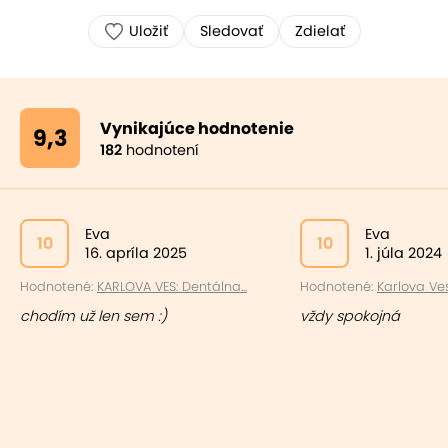
Uložiť
Sledovať
Zdielať
Vynikajúce hodnotenie
9,3
182
hodnotení
Eva
Eva
10
10
16. apríla 2025
1. júla 2024
Hodnotené:
KARLOVA VES: Dentálna...
Hodnotené:
Karlova Ves
chodím už len sem :)
vždy spokojná