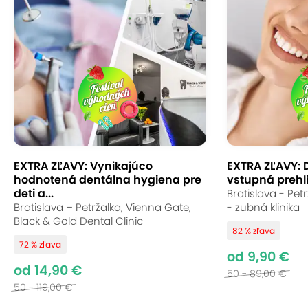
EXTRA ZĽAVY: Vynikajúco
EXTRA ZĽAVY: 
hodnotená dentálna hygiena pre
vstupná prehli
deti a...
Bratislava - Pet
Bratislava – Petržalka, Vienna Gate,
- zubná klinika
Black & Gold Dental Clinic
82 % zľava
72 % zľava
od 9,90 €
od 14,90 €
50 - 89,00 €
50 - 119,00 €