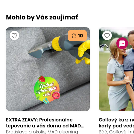
Najlepšie národné kanály na
Slovensku:
Markíza, Jednotka (HD), Dvojka
Mohlo by Vás zaujímať
(HD), JOJ (HD), JOJplus (HD), Wau (HD), TA3
Prémiové kanály:
napr. National Geographic
10
(HD), Nat Geo Wild (HD), Disney, Disney Junior
Kolekcie kanálov:
pre milovníkov filmov,
športových fanúšikov a deti
Kanály s archívom na 7 dní:
JOJ, JOJ
Cinema, JOJplus, Wau, CS Film, Film Europe,
TV Barrandov, Kino Barrandov, AMC, Jojko,
Rik, Lala TV, Šport
Pre milovníkov filmov
EXTRA ZĽAVY: Profesionálne
Golfový kurz n
tepovanie u vás doma od MAD...
karty pod vede
Filmy od Disney:
nové a klasické, Marvel,
Bratislava a okolie, MAD cleaning
Báč, Golfové ihri