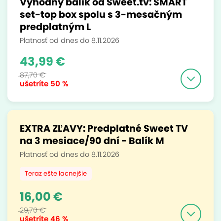
Výhodný balík od Sweet.tv: SMART
set-top box spolu s 3-mesačným
predplatným L
Platnosť od dnes do 8.11.2026
43,99 €
87,70 €
ušetríte
50 %
EXTRA ZĽAVY: Predplatné Sweet TV
na 3 mesiace/90 dní - Balík M
Platnosť od dnes do 8.11.2026
Teraz ešte lacnejšie
16,00 €
29,70 €
ušetríte
46 %