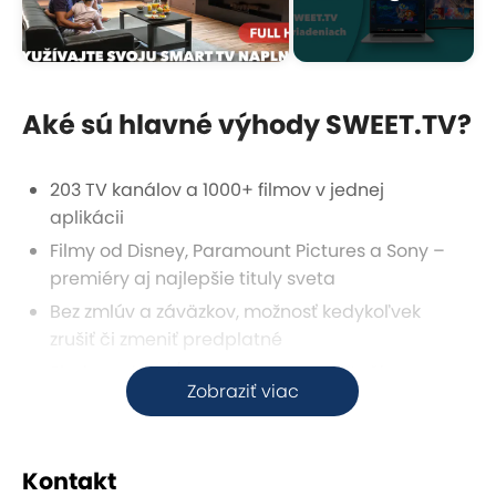
Aké sú hlavné výhody SWEET.TV?
203 TV kanálov a 1000+ filmov v jednej
aplikácii
Filmy od Disney, Paramount Pictures a Sony –
premiéry aj najlepšie tituly sveta
Bez zmlúv a záväzkov, možnosť kedykoľvek
zrušiť či zmeniť predplatné
Sledovanie 24/7 na Smart TV, počítači,
Zobraziť viac
mobile alebo tablete
Až 3 adresy (zariadenia) na 1 účet
Archív TV vysielania na 7 dní – pretáčanie,
Kontakt
pauza aj nahrávanie