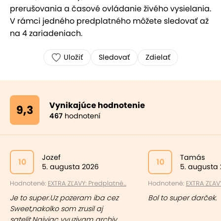
prerušovania a časové ovládanie živého vysielania.
V rámci jedného predplatného môžete sledovať až
na 4 zariadeniach.
Uložiť
Sledovať
Zdielať
Vynikajúce hodnotenie
9,3
467
hodnotení
Jozef
Tamás
10
10
5. augusta 2026
5. augusta
Hodnotené:
EXTRA ZĽAVY: Predplatné...
Hodnotené:
EXTRA ZĽAVY
Je to super.Uz pozeram iba cez
Bol to super darček.
Sweet,nakolko som zrusil aj
satelit.Najviac vyuzivam archiv.