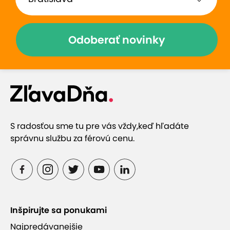
pokoj od reklám
Odoberať novinky
S radosťou sme tu pre vás vždy,
keď hľadáte
správnu službu za férovú cenu.
Inšpirujte sa ponukami
Najpredávanejšie