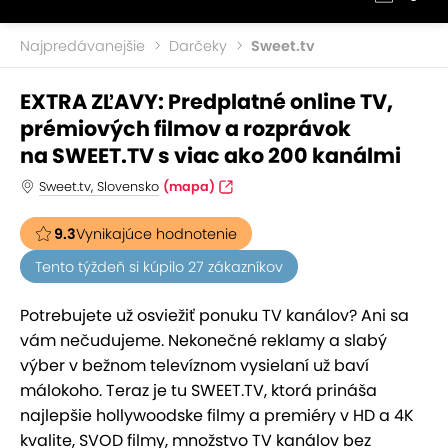
Najpredávanejšie
Darčeky
Sweet.tv
EXTRA ZĽAVY: Predplatné online TV,
prémiových filmov a rozprávok
na SWEET.TV s viac ako 200 kanálmi
Sweet.tv, Slovensko
(mapa)
9.3
Vynikajúce hodnotenie
Tento týždeň si kúpilo 27 zákazníkov
Potrebujete už osviežiť ponuku TV kanálov? Ani sa
vám nečudujeme. Nekonečné reklamy a slabý
výber v bežnom televíznom vysielaní už baví
málokoho. Teraz je tu SWEET.TV, ktorá prináša
najlepšie hollywoodske filmy a premiéry v HD a 4K
kvalite, SVOD filmy, množstvo TV kanálov bez