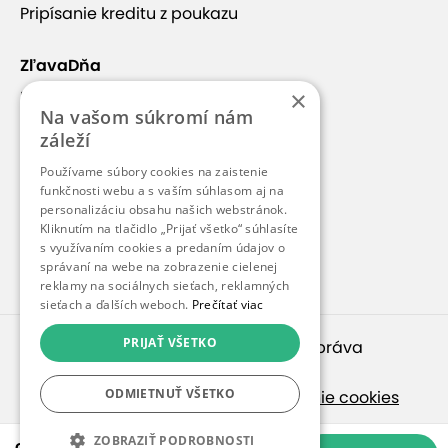
Pripísanie kreditu z poukazu
ZľavaDňa
×
Náš príbeh
Na vašom súkromí nám
Kontakt
záleží
Kariéra
Používame súbory cookies na zaistenie
funkčnosti webu a s vaším súhlasom aj na
Blog
personalizáciu obsahu našich webstránok.
Pre médiá
Kliknutím na tlačidlo „Prijať všetko“ súhlasíte
s využívaním cookies a predaním údajov o
Pre partnerov
správaní na webe na zobrazenie cielenej
reklamy na sociálnych sieťach, reklamných
sieťach a ďalších weboch.
Prečítať viac
PRIJAŤ VŠETKO
© 2010 – 2026
inspirago s. r. o.
. Všetky práva
vyhradené.
ODMIETNUŤ VŠETKO
Ochrana osobných údajov
|
Nastavenie cookies
Ak hľadáte ponuky v češtine, pozrite sa na
ZOBRAZIŤ PODROBNOSTI
od 16,00 €