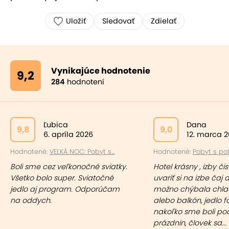
Uložiť
Sledovať
Zdielať
Vynikajúce hodnotenie
9,2
284
hodnotení
Ľubica
Dana
9,8
9,0
6. apríla 2026
12. marca 
Hodnotené:
VEĽKÁ NOC: Pobyt s...
Hodnotené:
Pobyt s pol
Boli sme cez veľkonočné sviatky.
Hotel krásny , izby či
Všetko bolo super. Sviatočné
uvariť si na izbe čaj 
jedlo aj program. Odporúčam
možno chýbala chla
na oddych.
alebo balkón, jedlo f
nakoľko sme boli po
prázdnin, človek sa... 