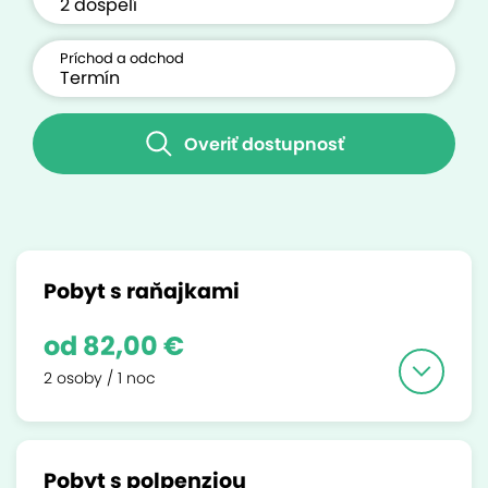
Príchod a odchod
Overiť dostupnosť
Pobyt s raňajkami
od 82,00 €
2 osoby / 1 noc
Pobyt s polpenziou