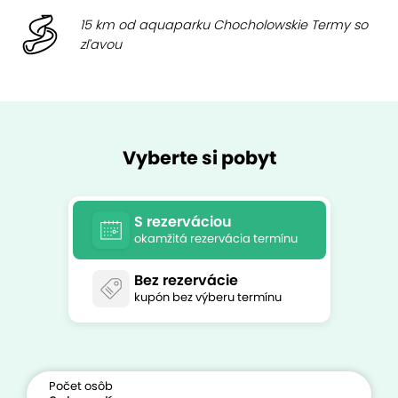
15 km od aquaparku Chocholowskie Termy so
zľavou
Vyberte si pobyt
S rezerváciou
okamžitá rezervácia termínu
Bez rezervácie
kupón bez výberu termínu
Počet osôb