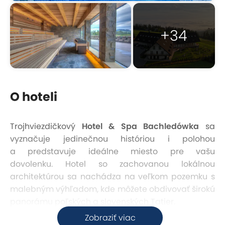
+34
O hoteli
Trojhviezdičkový
Hotel & Spa Bachledówka
sa
vyznačuje jedinečnou históriou i polohou
a predstavuje ideálne miesto pre vašu
dovolenku. Hotel so zachovanou lokálnou
architektúrou sa nachádza na veľkom pozemku s
malebným výhľadom, kde môžete obdivovať širokú
panorámu poľských a slovenských Tatier.
Zobraziť viac
Z hotela to máte na skok
do Zakopaného,