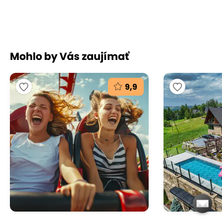
Mohlo by Vás zaujímať
Wellness
9,9
Moderné wellness v Hoteli & Spa Bachledówka
garantuje kopec oddychu a zábavy. Krytý bazén s
panoramatickým výhľadom na malebné Gorce a
Pieniny, parná a suchá sauna s
aromaterapiou, bylinné parné kúpele či moderné
jacuzzi...