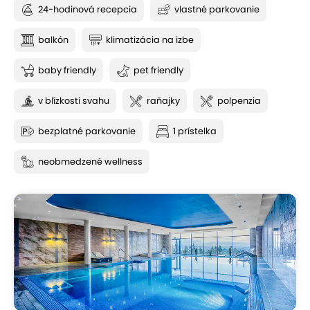
24-hodinová recepcia
vlastné parkovanie
balkón
klimatizácia na izbe
baby friendly
pet friendly
v blízkosti svahu
raňajky
polpenzia
bezplatné parkovanie
1 prístelka
neobmedzené wellness