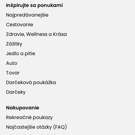
Inšpirujte sa ponukami
Najpredávanejšie
Reštaurácia
Cestovanie
Zdravie, Wellness a Krása
Elegantný a moderný dizajn priestrannej
Zážitky
reštaurácie
v kombinácii s tradičnými dekoráciami
regiónu. Každý deň budú pre vás pripravené
Jedlo a pitie
bohaté raňajky alebo polpenzia. Pochutnať si
Auto
môžete na tradičných jedlách regionálnej kuchyne,
Tovar
ale aj na moderných špecialitách svetovej
kuchyne.
Darčeková poukážka
Darčeky
Nakupovanie
Rekreačné poukazy
Najčastejšie otázky (FAQ)