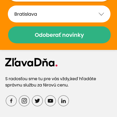
Zohriať sa môžete v suchej a parnej saune. Teplota
vody v bazéne je udržiavaná v rozmedzí 27 - 29
°C, pre zaistenie pohodlia hostí slúži nainštalovaná
špeciálna UV lampa, ktorá pomáha udržiavať
Odoberať novinky
vysokú čistotu bazénovej vody.
S radosťou sme tu pre vás vždy,
keď hľadáte
správnu službu za férovú cenu.