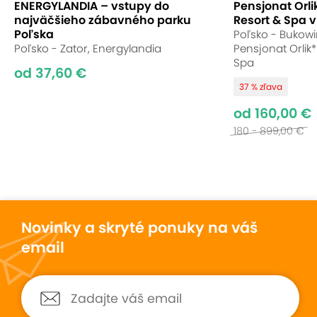
ENERGYLANDIA – vstupy do
Pensjonat Orli
najväčšieho zábavného parku
Resort & Spa 
Poľska
Poľsko - Bukowi
Poľsko - Zator, Energylandia
Pensjonat Orlik
Spa
od 37,60 €
37 % zľava
od 160,00 €
180 - 899,00 €
Rozmery bazéna:
12 m x 6 m, hĺbka od 1,10 m do 1,30
m
Atrakcie pri bazéne:
Novinky a skryté ponuky na váš
email
vzduchové a vodné masáže
vzduchové masážne lavice
gejzíry
oddychová zóna