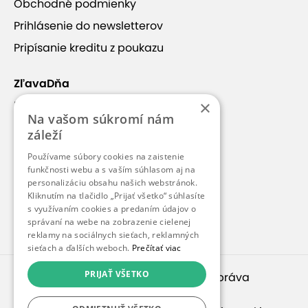
Obchodné podmienky
Prihlásenie do newsletterov
Pripísanie kreditu z poukazu
ZľavaDňa
Večer si môžete posedieť
v hotelovom bare
pri
×
značkovom víne a chutných dezertoch s krásnym
Náš príbeh
Na vašom súkromí nám
výhľadom na panorámu Tatier a Podhale, ktorá
Kontakt
záleží
dodá zvláštne čaro do chvíle strávenej v
Kariéra
príjemnom hotelovom prostredí.
Používame súbory cookies na zaistenie
funkčnosti webu a s vaším súhlasom aj na
Blog
personalizáciu obsahu našich webstránok.
Pre médiá
Kliknutím na tlačidlo „Prijať všetko“ súhlasíte
s využívaním cookies a predaním údajov o
Pre partnerov
správaní na webe na zobrazenie cielenej
reklamy na sociálnych sieťach, reklamných
sieťach a ďalších weboch.
Prečítať viac
PRIJAŤ VŠETKO
© 2010 – 2026
inspirago s. r. o.
. Všetky práva
vyhradené.