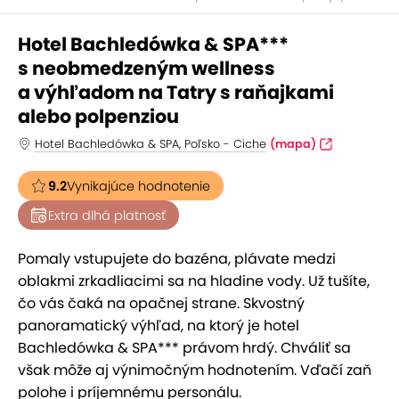
Hotel Bachledówka & SPA***
s neobmedzeným wellness
a výhľadom na Tatry s raňajkami
alebo polpenziou
Hotel Bachledówka & SPA, Poľsko - Ciche
(mapa)
9.2
Vynikajúce hodnotenie
Extra dlhá platnosť
Pomaly vstupujete do bazéna, plávate medzi
oblakmi zrkadliacimi sa na hladine vody. Už tušíte,
čo vás čaká na opačnej strane. Skvostný
panoramatický výhľad, na ktorý je hotel
Bachledówka & SPA*** právom hrdý. Chváliť sa
však môže aj výnimočným hodnotením. Vďačí zaň
polohe i príjemnému personálu.