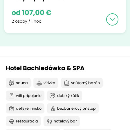
od 107,00 €
2 osoby / 1 noc
Hotel Bachledówka & SPA
sauna
vírivka
vnútorný bazén
wifi pripojenie
detský kútik
detské ihrisko
bezbariérový prístup
reštaurácia
hotelový bar