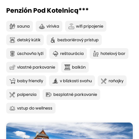
Penzión Pod Kotelnicą***
sauna
vírivka
wifi pripojenie
detský kútik
bezbariérový prístup
úschovňa lyží
reštaurácia
hotelový bar
vlastné parkovanie
balkón
baby friendly
v blízkosti svahu
raňajky
polpenzia
bezplatné parkovanie
vstup do wellness