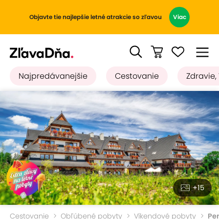
Objavte tie najlepšie letné atrakcie so zľavou
Viac
Najpredávanejšie
Cestovanie
Zdravie,
+15
Cestovanie
Obľúbené pobyty
Víkendové pobyty
Pen