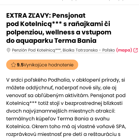
EXTRA ZĽAVY: Pensjonat
pod Kotelnicą*** s raňajkami či
polpenziou, wellness a vstupom
do aquaparku Terma Bania
Penzión Pod Kotelnicą***, Bialka Tatrzanska - Poľsko
(mapa)
9.5
Vynikajúce hodnotenie
V srdci poľského Podhalia, v obklopení prírody, si
môžete oddýchnuť, načerpať nové sily, ale aj
venovať sa obľúbeným aktivitám. Pensjonat pod
Kotelnicą*** totiž stojí v bezprostrednej blízkosti
dvoch najvýznamnejších miestnych atrakcií:
termálnych kúpeľov Terma Bania a svahu
Kotelnica. Okrem toho má aj vlastné voňavé SPA,
rozprávkovú miestnosť pre deti a reštauráciu s