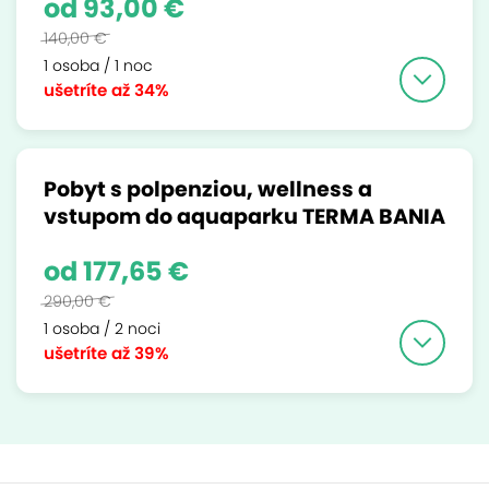
od 93,00 €
140,00 €
1 osoba / 1 noc
ušetríte
až 34%
Pobyt s polpenziou, wellness a
vstupom do aquaparku TERMA BANIA
od 177,65 €
290,00 €
1 osoba / 2 noci
ušetríte
až 39%