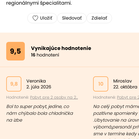
regionálnymi špecialitami.
Uložiť
Sledovať
Zdielať
Vynikajúce hodnotenie
9,5
16
hodnotení
Veronika
Miroslav
9,8
10
2. júla 2026
22. októbra
Hodnotené:
Pobyt pre 2 osoby na 2...
Hodnotené:
Pobyt pre 2
Bol to super pobyt, jedine, co
Na celý pobyt máme
nám chýbalo bola chladnička
pozitívne spomienky
na izbe
.Ubytovanie na úrovn
výborná,personál prív
sme v termíne kedy a