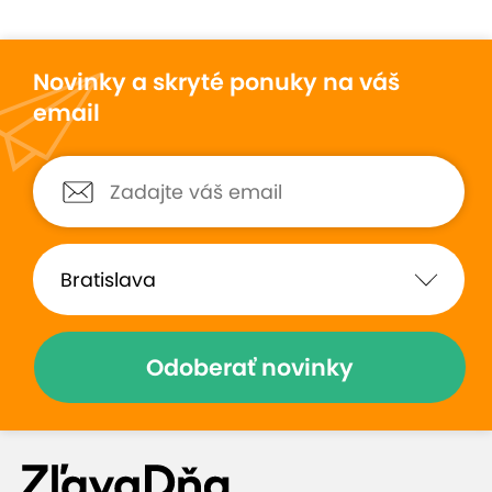
Novinky a skryté ponuky na váš
email
Odoberať novinky