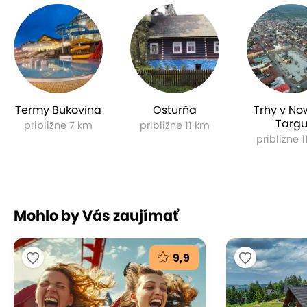
Termy Bukovina
Osturňa
Trhy v N
Targ
približne 7 km
približne 11 km
približne 
Mohlo by Vás zaujímať
9,9