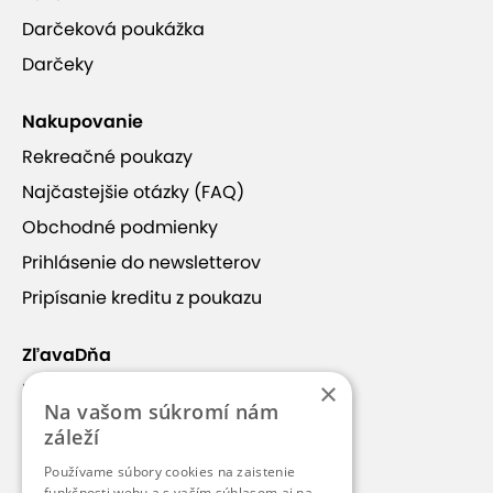
Darčeková poukážka
Darčeky
Nakupovanie
Rekreačné poukazy
Najčastejšie otázky (FAQ)
Obchodné podmienky
Prihlásenie do newsletterov
Pripísanie kreditu z poukazu
ZľavaDňa
×
Náš príbeh
Na vašom súkromí nám
Kontakt
záleží
Kariéra
Používame súbory cookies na zaistenie
funkčnosti webu a s vaším súhlasom aj na