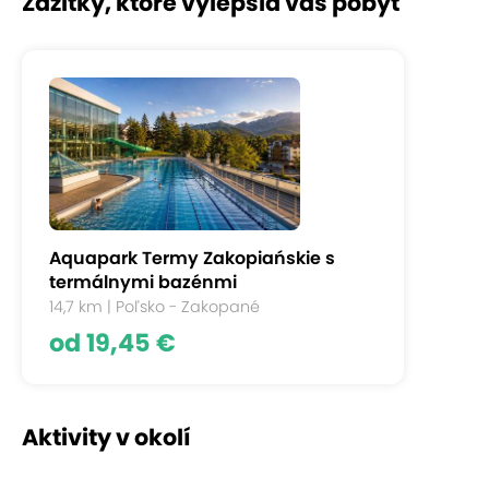
Zážitky, ktoré vylepšia váš pobyt
Aquapark Termy Zakopiańskie s
termálnymi bazénmi
14,7 km | Poľsko - Zakopané
od 19,45 €
Aktivity v okolí