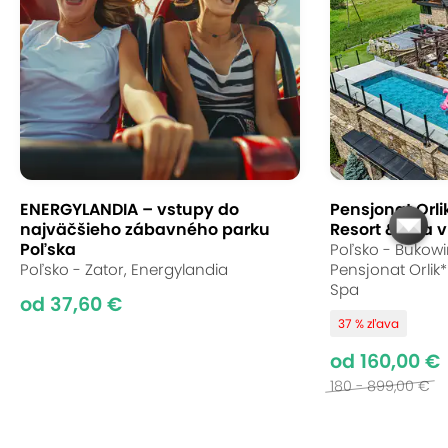
ENERGYLANDIA – vstupy do
Pensjonat Orli
najväčšieho zábavného parku
Resort & Spa 
Poľska
Poľsko - Bukowi
Poľsko - Zator, Energylandia
Pensjonat Orlik
Spa
od 37,60 €
37 % zľava
od 160,00 €
180 - 899,00 €