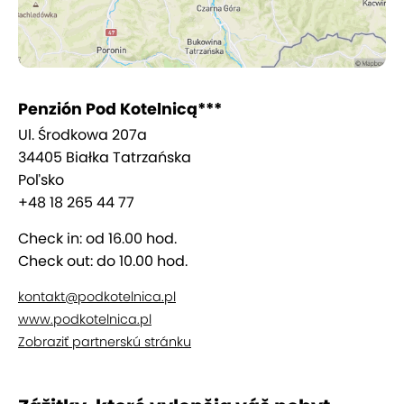
Penzión Pod Kotelnicą***
Ul. Środkowa 207a
34405 Białka Tatrzańska
Poľsko
+48 18 265 44 77
Check in: od 16.00 hod.
Check out: do 10.00 hod.
kontakt@podkotelnica.pl
www.podkotelnica.pl
Zobraziť partnerskú stránku