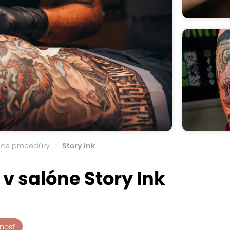
úce procedúry
Story ink
 v salóne Story Ink
tnosť