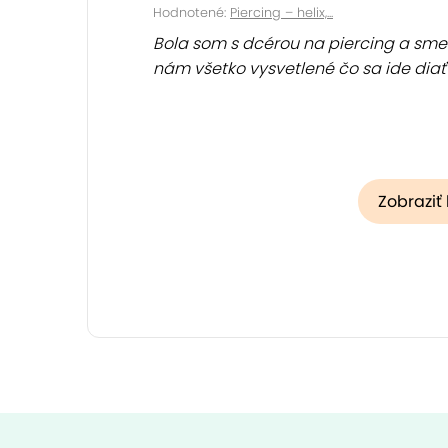
Hodnotené:
Piercing – helix,...
Bola som s dcérou na piercing a sme v
nám všetko vysvetlené čo sa ide diať a
Zobraziť