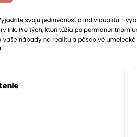
yjadrite svoju jedinečnosť a individualitu - vy
tory Ink. Pre tých, ktorí túžia po permanentn
a vaše nápady na realitu a pôsobivé umelecké d
!
tenie