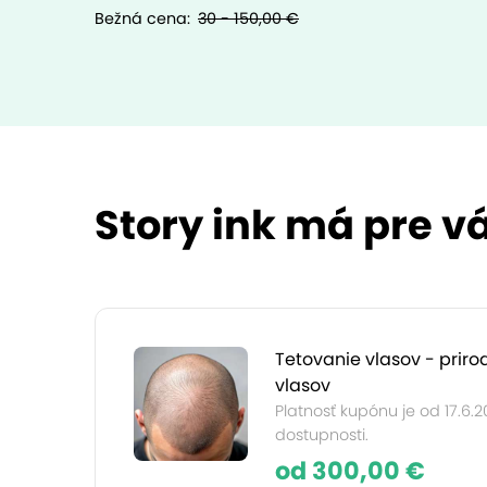
Bežná cena:
30 - 150,00 €
Story ink má pre vá
Tetovanie vlasov - priro
vlasov
Platnosť kupónu je od 17.6.
dostupnosti.
od 300,00 €