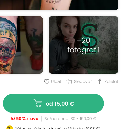
+20
fotografií
Uložiť
Sledovať
Zdielať
od 15,00 €
Až 50 % zľava
Bežná cena:
30 - 150,00 €
Nákupom získate minimálne
15 bodov
(0,08 €)