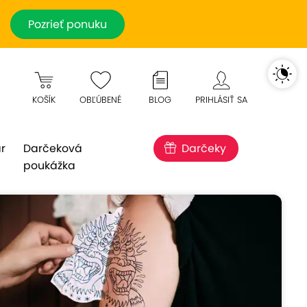
Pozrieť ponuku
KOŠÍK
OBĽÚBENÉ
BLOG
PRIHLÁSIŤ SA
r
Darčeková
Darčeky
poukážka