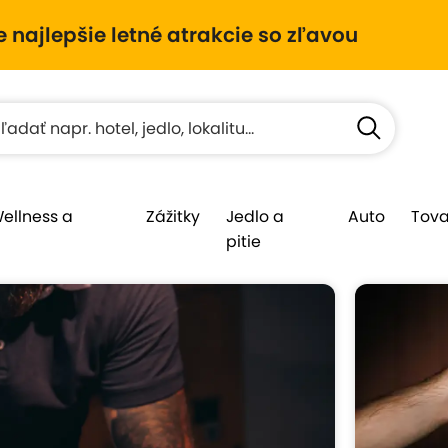
e najlepšie letné atrakcie so zľavou
Wellness a
Zážitky
Jedlo a
Auto
Tova
pitie