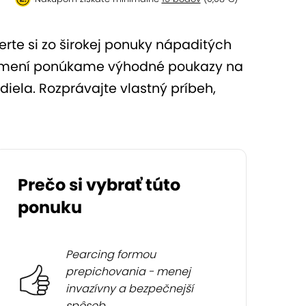
berte si zo širokej ponuky nápaditých
om umení ponúkame výhodné poukazy na
iela. Rozprávajte vlastný príbeh,
Prečo si vybrať túto
ponuku
Pearcing formou
prepichovania - menej
invazívny a bezpečnejší
spôsob