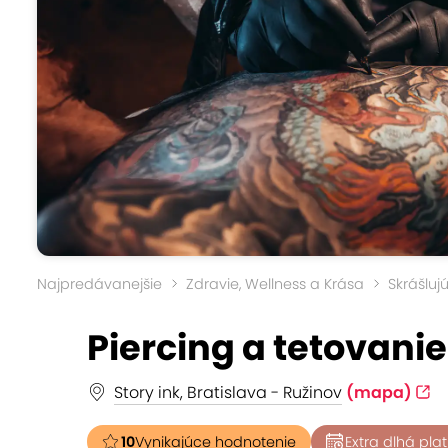
Najpredávanejšie
Zdravie, Wellness a Krása
Skrášluj
Piercing a tetovanie
Story ink, Bratislava - Ružinov
(mapa)
10
Vynikajúce hodnotenie
Extra dlhá pla