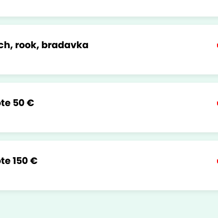
nch, rook, bradavka
te 50 €
te 150 €