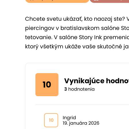
Chcete svetu ukázať, kto naozaj ste? V
piercingov v bratislavskom salóne S
tetovanie. V salóne Story Ink premeni
ktorý všetkým ukáže vaše skutočné ja
Vynikajúce hodno
10
3
hodnotenia
Ingrid
10
19. januára 2026