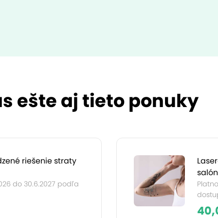
s ešte aj tieto ponuky
dzené riešenie straty
Laser
salón
2026 do 30.6.2027 podľa
Platno
dostup
40,