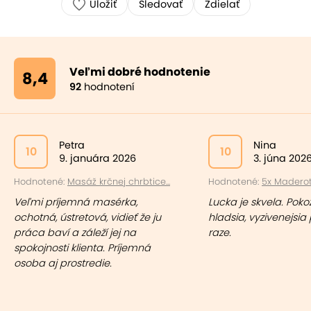
Uložiť
Sledovať
Zdielať
Veľmi dobré hodnotenie
8,4
92
hodnotení
Petra
Nina
10
10
9. januára 2026
3. júna 202
Hodnotené:
Masáž krčnej chrbtice...
Hodnotené:
5x Maderote
Veľmi príjemná masérka,
Lucka je skvela. Pokož
ochotná, ústretová, vidieť že ju
hladsia, vyzivenejsi
práca baví a záleží jej na
raze.
spokojnosti klienta. Príjemná
osoba aj prostredie.