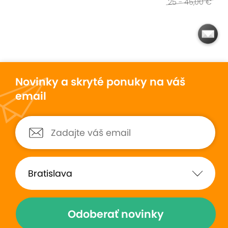
25 - 45,00 €
Novinky a skryté ponuky na váš
email
Odoberať novinky