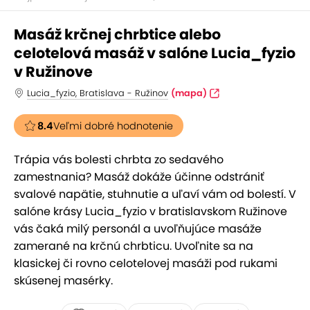
Masáž krčnej chrbtice alebo
celotelová masáž v salóne Lucia_fyzio
v Ružinove
Lucia_fyzio, Bratislava - Ružinov
(mapa)
8.4
Veľmi dobré hodnotenie
Trápia vás bolesti chrbta zo sedavého
zamestnania? Masáž dokáže účinne odstrániť
svalové napätie, stuhnutie a uľaví vám od bolestí. V
salóne krásy Lucia_fyzio v bratislavskom Ružinove
vás čaká milý personál a uvoľňujúce masáže
zamerané na krčnú chrbticu. Uvoľnite sa na
klasickej či rovno celotelovej masáži pod rukami
skúsenej masérky.