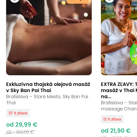
Exkluzívna thajská olejová masáž
EXTRA ZĽAVY: 
v Sky Ban Pai Thai
masáž v Thai
na...
Bratislava – Staré Mesto, Sky Ban Pai
Thai
Bratislava – Sta
massage Chan
37 % zľava
12 % zľava
od 29,99 €
od 21,90 €
48 - 150,00 €