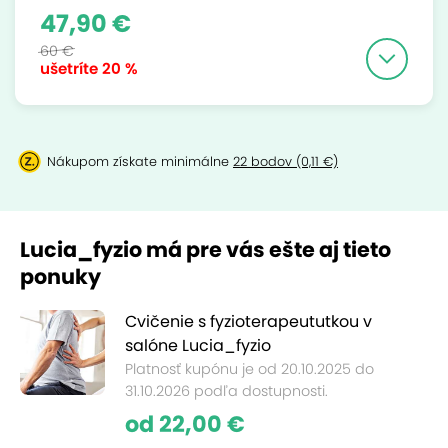
47,90 €
60 €
ušetríte
20 %
Nákupom získate minimálne
22 bodov (0,11 €)
Lucia_fyzio má pre vás ešte aj tieto
ponuky
Cvičenie s fyzioterapeututkou v
salóne Lucia_fyzio
Platnosť kupónu je od 20.10.2025 do
31.10.2026 podľa dostupnosti.
od 22,00 €