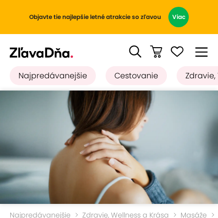
Objavte tie najlepšie letné atrakcie so zľavou
Viac
Najpredávanejšie
Cestovanie
Zdravie,
Najpredávanejšie
Zdravie, Wellness a Krása
Masáže