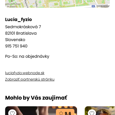
Lucia_fyzio
Sedmokrásková 7
82101 Bratislava
Slovensko
915 751 940
Po-So: na objednávky
luciafyzio.webnode.sk
Zobraziť partnerskú stránku
Mohlo by Vás zaujímať
9,6